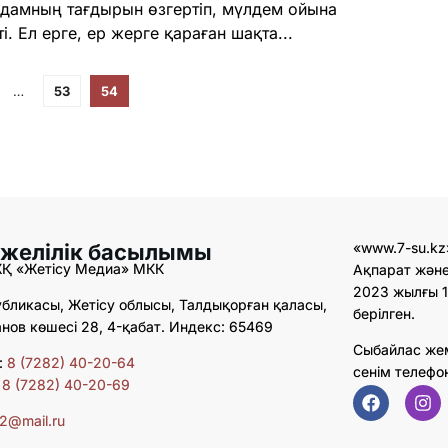
дамның тағдырын өзгертіп, мүлдем ойына
 Ел ерге, ер жерге қараған шақта...
…
53
54
 желілік басылымы
«www.7-su.kz
ЖҚ «Жетісу Медиа» МКК
Ақпарат және
2023 жылғы 1
бликасы, Жетісу облысы, Талдықорған қаласы,
берілген.
ов көшесі 28, 4-қабат. Индекс: 65469
Сыбайлас же
:
8 (7282) 40-20-64
сенім телефо
:
8 (7282) 40-20-69
02@mail.ru