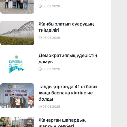
06.08.2026
Жаңбырлатып суарудың
тиімділігі
06.08.2026
Демократиялық үдерістің
дамуы
06.08.2026
Талдықорғанда 41 отбасы
жаңа баспана кілтіне ие
болды
06.08.2026
Жаңарған шаһардың
жарқын келбеті