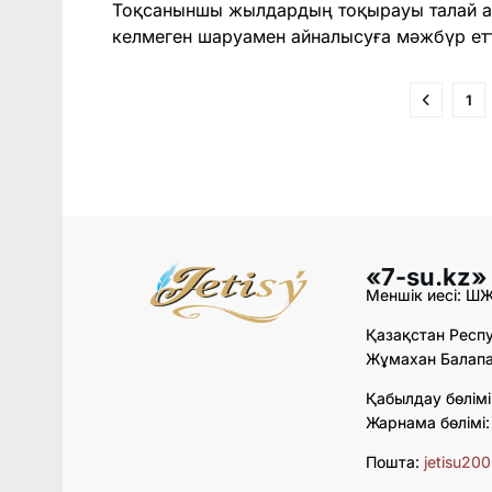
Тоқсаныншы жылдардың тоқырауы талай а
келмеген шаруамен айналысуға мәжбүр етті.
1
«7-su.kz»
Меншік иесі: Ш
Қазақстан Респу
Жұмахан Балапан
Қабылдау бөлімі
Жарнама бөлімі
Пошта:
jetisu20