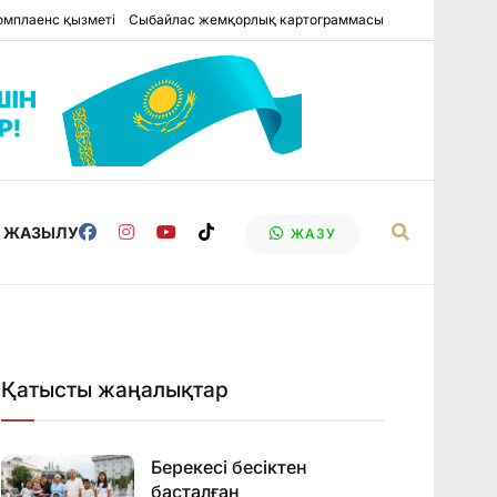
омплаенс қызметі
Сыбайлас жемқорлық картограммасы
Е ЖАЗЫЛУ
ЖАЗУ
Қатысты жаңалықтар
Берекесі бесіктен
басталған