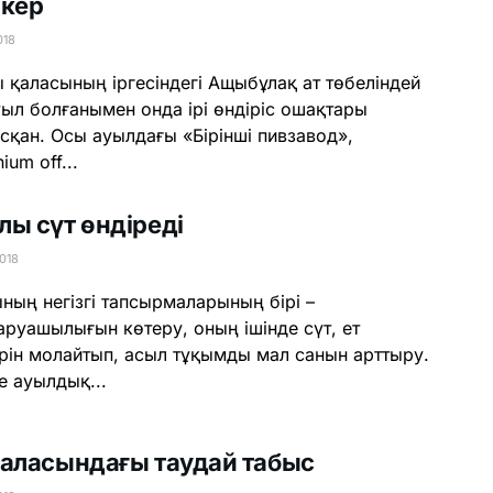
пкер
018
 қаласының іргесіндегі Ащыбұлақ ат төбеліндей
уыл болғанымен онда ірі өндіріс ошақтары
сқан. Осы ауылдағы «Бірінші пивзавод»,
ium оff...
лы сүт өндіреді
018
ның негізгі тапсырмаларының бірі –
руашылығын көтеру, оның ішінде сүт, ет
рін молайтып, асыл тұқымды мал санын арттыру.
е ауылдық...
қаласындағы таудай табыс