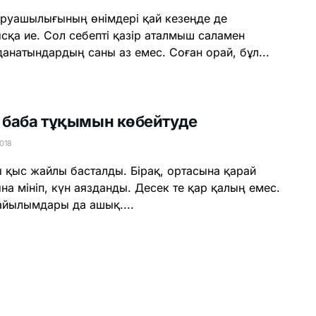
руашылығының өнімдері қай кезеңде де
сқа ие. Сол себепті қазір аталмыш саламен
анатындардың саны аз емес. Соған орай, бұл...
і баба тұқымын көбейтуде
018
 қыс жайлы басталды. Бірақ, ортасына қарай
на мініп, күн аязданды. Десек те қар қалың емес.
йылымдары да ашық....