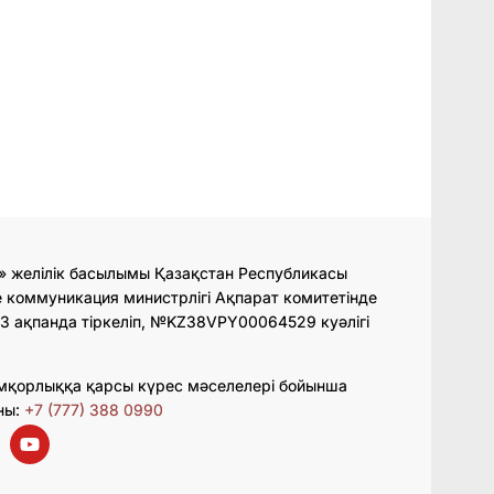
» желілік басылымы Қазақстан Республикасы
 коммуникация министрлігі Ақпарат комитетінде
3 ақпанда тіркеліп, №KZ38VPY00064529 куәлігі
мқорлыққа қарсы күрес мәселелері бойынша
ны:
+7 (777) 388 0990