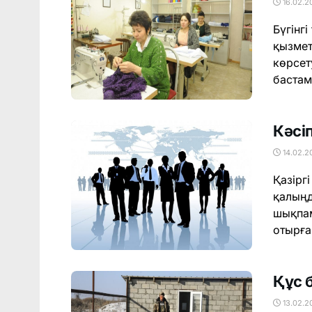
16.02.2
Бүгінг
қызмет
көрсет
бастам
Кәсі
14.02.2
Қазірг
қалыңд
шықпам
отырға
Құс 
13.02.2