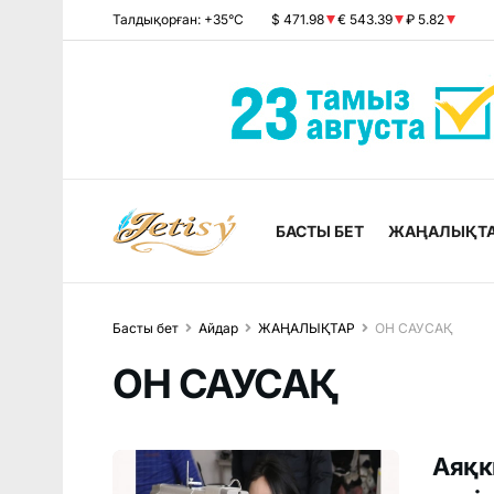
Талдықорған: +35°C
$ 471.98
€ 543.39
₽ 5.82
БАСТЫ БЕТ
ЖАҢАЛЫҚТ
Басты бет
Айдар
ЖАҢАЛЫҚТАР
ОН САУСАҚ
ОН САУСАҚ
Аяқк