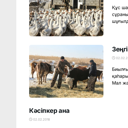
Құс ша
сұраны
шұғылд
Зеңг
02.02.2
Биылғы
қаһары
Мал жа
Кәсіпкер ана
02.02.2018