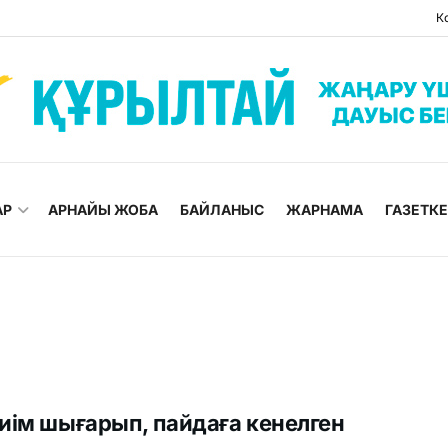
К
АР
АРНАЙЫ ЖОБА
БАЙЛАНЫС
ЖАРНАМА
ГАЗЕТК
иім шығарып, пайдаға кенелген