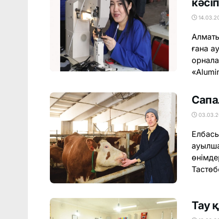
кәсі
14.03.2
Алматы
ғана а
орнала
«Аlumin
Сапа
03.03.2
Елбасы
ауылша
өнімде
Тастөб
Тау 