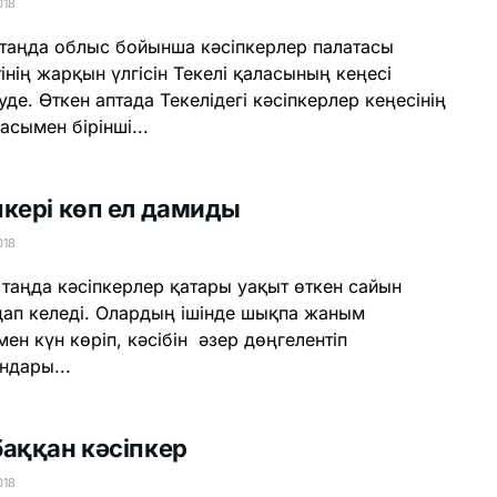
018
і таңда облыс бойынша кәсіпкерлер палатасы
інің жарқын үлгісін Текелі қаласының кеңесі
уде. Өткен аптада Текелідегі кәсіпкерлер кеңесінің
асымен бірінші...
пкері көп ел дамиды
018
і таңда кәсіпкерлер қатары уақыт өткен сайын
ап келеді. Олардың ішінде шықпа жаным
ен күн көріп, кәсібін әзер дөңгелентіп
ндары...
баққан кәсіпкер
018