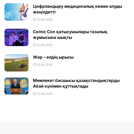
Цифрландыру медициналық көмек алуды
жеңілдетті
10.08.2026
Comic Con қатысушылары тазалық
жұмысына шықты
10.08.2026
Жер – елдің ырысы
10.08.2026
Мемлекет басшысы қазақстандықтарды
Абай күнімен құттықтады
10.08.2026