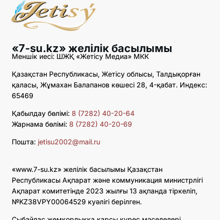
«7-su.kz» желілік басылымы
Меншік иесі: ШЖҚ «Жетісу Медиа» МКК
Қазақстан Республикасы, Жетісу облысы, Талдықорған
қаласы, Жұмахан Балапанов көшесі 28, 4-қабат. Индекс:
65469
Қабылдау бөлімі:
8 (7282) 40-20-64
Жарнама бөлімі:
8 (7282) 40-20-69
Пошта:
jetisu2002@mail.ru
«www.7-su.kz» желілік басылымы Қазақстан
Республикасы Ақпарат және коммуникация министрлігі
Ақпарат комитетінде 2023 жылғы 13 ақпанда тіркеліп,
№KZ38VPY00064529 куәлігі берілген.
Сыбайлас жемқорлыққа қарсы күрес мәселелері