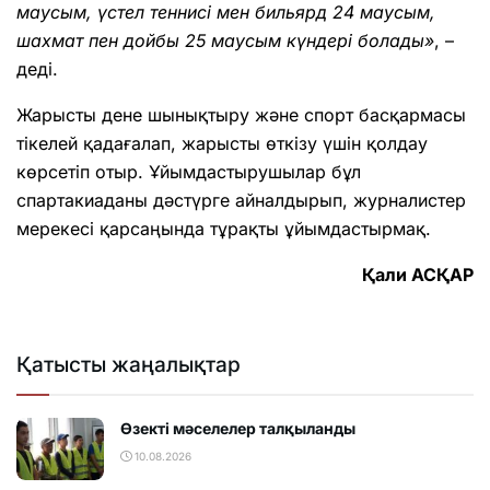
маусым, үстел теннисі мен бильярд 24 маусым,
шахмат пен дойбы 25 маусым күндері болады»
, –
деді.
Жарысты дене шынықтыру және спорт басқармасы
тікелей қадағалап, жарысты өткізу үшін қолдау
көрсетіп отыр. Ұйымдастырушылар бұл
спартакиаданы дәстүрге айналдырып, журналистер
мерекесі қарсаңында тұрақты ұйымдастырмақ.
Қали АСҚАР
Қатысты жаңалықтар
Өзекті мәселелер талқыланды
10.08.2026