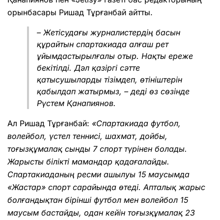
орынбасары Ришад Тұрғанбай айтты.
– Жетісудағы журналистердің басын
құрайтын спартакиада алғаш рет
ұйымдастырылғалы отыр. Нақты ереже
бекітілді. Дәл қазіргі сәтте
қатысушыларды тізімдеп, өтініштерін
қабылдап жатырмыз, – деді өз сөзінде
Рүстем Қанапиянов.
Ал Ришад Тұрғанбай:
«Спартакиада футбол,
волейбол, үстел теннисі, шахмат, дойбы,
тоғызқұмалақ сынды 7 спорт түрінен болады.
Жарысты білікті мамандар қадағалайды.
Спартакиаданың ресми ашылуы 15 маусымда
«Жастар» спорт сарайында өтеді. Апталық жарыс
болғандықтан бірінші футбол мен волейбол 15
маусым бастайды, одан кейін тоғызқұмалақ 23