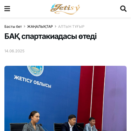
Басты бет
ЖАҢАЛЫҚТАР
АЛТЫН ТҰҒЫР
БАҚ спартакиадасы өтеді
14.06.2025