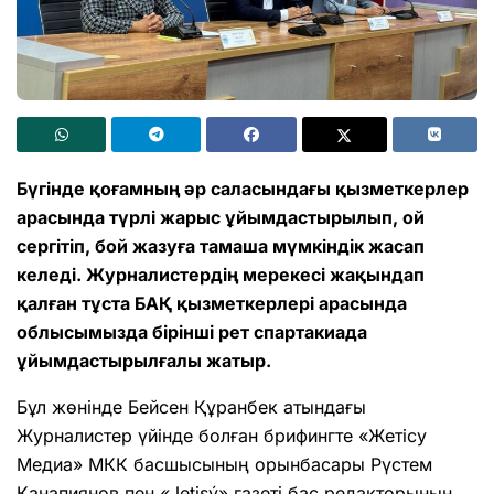
Бүгінде қоғамның әр саласындағы қызметкерлер
арасында түрлі жарыс ұйымдастырылып, ой
сергітіп, бой жазуға тамаша мүмкіндік жасап
келеді. Журналистердің мерекесі жақындап
қалған тұста БАҚ қызметкерлері арасында
облысымызда бірінші рет спартакиада
ұйымдастырылғалы жатыр.
Бұл жөнінде Бейсен Құранбек атындағы
Журналистер үйінде болған брифингте «Жетісу
Медиа» МКК басшысының орынбасары Рүстем
Қанапиянов пен «Jetіsý» газеті бас редакторының