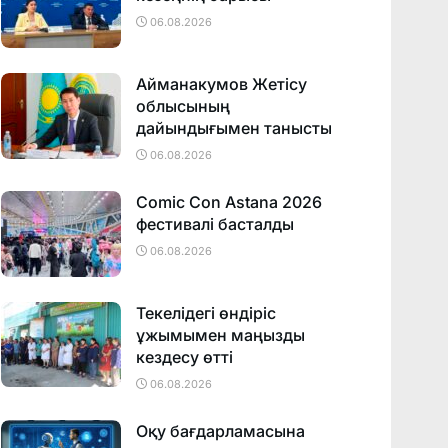
06.08.2026
Айманакумов Жетісу
облысының
дайындығымен танысты
06.08.2026
Comic Con Astana 2026
фестивалi басталды
06.08.2026
Текелідегі өндіріс
ұжымымен маңызды
кездесу өтті
06.08.2026
Оқу бағдарламасына