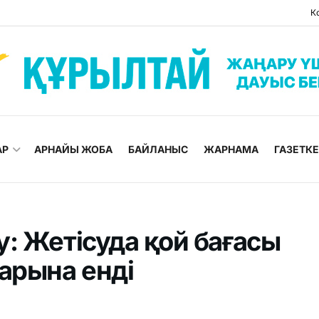
К
АР
АРНАЙЫ ЖОБА
БАЙЛАНЫС
ЖАРНАМА
ГАЗЕТК
: Жетісуда қой бағасы
арына енді