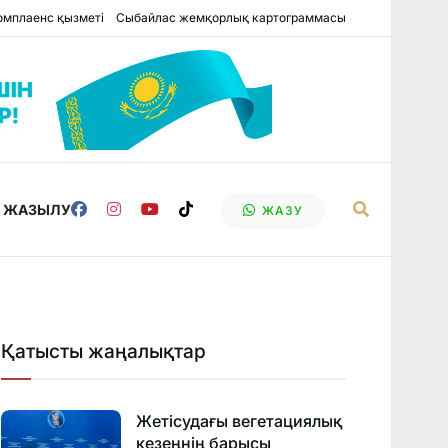
омплаенс қызметі
Сыбайлас жемқорлық картограммасы
Е ЖАЗЫЛУ
ЖАЗУ
Қатысты жаңалықтар
Жетісудағы вегетациялық
кезеңнің барысы