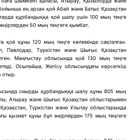
й баға Шымкент қаласы, Атырау, Қызылорда және
 бойынша ең арзан қой Абай және Батыс Қазақстан
тарда құрбандыққа қой шалу үшін 100 мың теңге
н өңірлерден 50 мың теңгеге қымбат.
а қой құны 120 мың теңге көлемінде сақталған.
л, Павлодар, Түркістан және Шығыс Қазақстан
ілген. Маңғыстау облысында қой 130 мың теңге
етеді. Осылайша, Жетісу облысындағы көрсеткіш
 отыр.
блысында сиырды құрбандыққа шалу құны 805 мың
маты, Атырау және Шығыс Қазақстан облыстарымен
с Қазақстан, Түркістан және Ұлытау облыстарында
дағы қызмет құны бұл өңірлерден 175 мың теңгеге