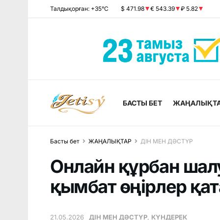
Талдықорған: +35°C
$ 471.98
€ 543.39
₽ 5.82
БАСТЫ БЕТ
ЖАҢАЛЫҚТ
Басты бет
ЖАҢАЛЫҚТАР
ДІН МЕН ДӘСТҮР
Онлайн құрбан шалу
қымбат өңірлер қат
21.05.2026
ДІН МЕН ДӘСТҮР
,
КҮНДЕРЕК