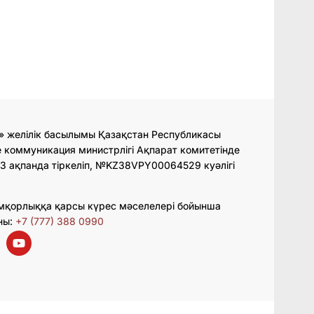
» желілік басылымы Қазақстан Республикасы
 коммуникация министрлігі Ақпарат комитетінде
3 ақпанда тіркеліп, №KZ38VPY00064529 куәлігі
мқорлыққа қарсы күрес мәселелері бойынша
ны:
+7 (777) 388 0990