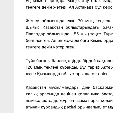
Ең қымбат ірі қара Маңғыстау облысынд
теңгеге дейін жетеді. Ал Астанада бұл көр
Жетісу облысында ешкі 70 мың теңгеде
Шығыс Қазақстан облыстарындағы баға
Павлодар облысында – 55 мың теңге. Түрк
белгіленген. Ал ең жоғары баға Қызылорд
теңгеге дейін көтерілген.
Түйе бағасы барлық өңірде бірдей сақталғ
120 мың теңгені құрайды. Бұл тариф Ақтөб
және Қызылорда облыстарында өзгеріссіз
Қазақстан мұсылмандары діни басқарм
халық арасында кеңінен қолданыла баста
немесе шетелде жүрген азаматтарға қола
атынан құрбандық рәсімі орындалып, ет мұ