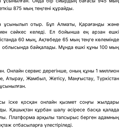
а ұсынылған. Онда бір сиырдың бағасы 945 мың
сеткіш 875 мың теңгені құрайды.
н ұсынылып отыр. Бұл Алматы, Қарағанды және
мен сәйкес келеді. Ел бойынша ең арзан ешкі
істанда 60 мың, Ақтөбеде 65 мың теңге көлемінде
а облысында байқалады. Мұнда ешкі құны 100 мың
ан. Онлайн сервис дерегінше, оның құны 1 миллион
е, Атырау, Жамбыл, Жетісу, Маңғыстау, Түркістан
 ұсынылған.
асы іске қосқан онлайн қызмет соңғы жылдары
ды. Қашықтан құрбан шалу әсіресе басқа қалада
йлы. Платформа арқылы тапсырыс берген адамның
қтаж отбасыларға үлестіріледі.