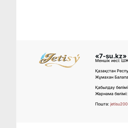
«7-su.kz»
Меншік иесі: Ш
Қазақстан Респу
Жұмахан Балапан
Қабылдау бөлімі
Жарнама бөлімі
Пошта:
jetisu20