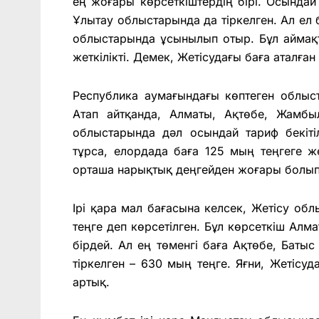
ең жоғары көрсеткіштердің бірі. Осында
Ұлытау облыстарында да тіркелген. Ал ел
облыстарында ұсынылып отыр. Бұл аймақ
жеткілікті. Демек, Жетісудағы баға аталға
Республика аумағындағы көптеген облыст
Атап айтқанда, Алматы, Ақтөбе, Жамбы
облыстарында дәл осындай тариф бекіт
тұрса, елордада баға 125 мың теңгеге ж
орташа нарықтық деңгейден жоғары болып
Ірі қара мал бағасына келсек, Жетісу о
теңге деп көрсетілген. Бұл көрсеткіш Ал
бірдей. Ал ең төменгі баға Ақтөбе, Баты
тіркелген – 630 мың теңге. Яғни, Жетісу
артық.