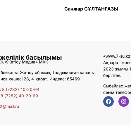
Санжар СҰЛТАНҒАЗЫ
 желілік басылымы
«www.7-su.kz
ЖҚ «Жетісу Медиа» МКК
Ақпарат және
2023 жылғы 1
бликасы, Жетісу облысы, Талдықорған қаласы,
берілген.
ов көшесі 28, 4-қабат. Индекс: 65469
Сыбайлас же
:
8 (7282) 40-20-64
сенім телефо
:
8 (7282) 40-20-69
02@mail.ru