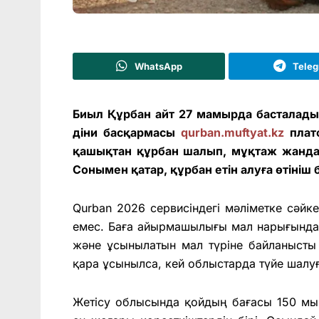
WhatsApp
Tele
Биыл Құрбан айт 27 мамырда басталад
діни басқармасы
qurban.muftyat.kz
плат
қашықтан құрбан шалып, мұқтаж жандар
Сонымен қатар, құрбан етін алуға өтініш 
Qurban 2026 сервисіндегі мәліметке сәйк
емес. Баға айырмашылығы мал нарығында
және ұсынылатын мал түріне байланысты қ
қара ұсынылса, кей облыстарда түйе шалуғ
Жетісу облысында қойдың бағасы 150 мың