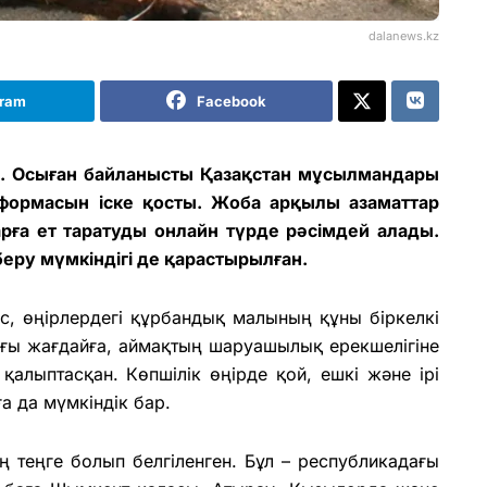
dalanews.kz
gram
Facebook
ы. Осыған байланысты Қазақстан мұсылмандары
формасын іске қосты. Жоба арқылы азаматтар
ға ет таратуды онлайн түрде рәсімдей алады.
беру мүмкіндігі де қарастырылған.
ес, өңірлердегі құрбандық малының құны біркелкі
ғы жағдайға, аймақтың шаруашылық ерекшелігіне
алыптасқан. Көпшілік өңірде қой, ешкі және ірі
а да мүмкіндік бар.
 теңге болып белгіленген. Бұл – республикадағы