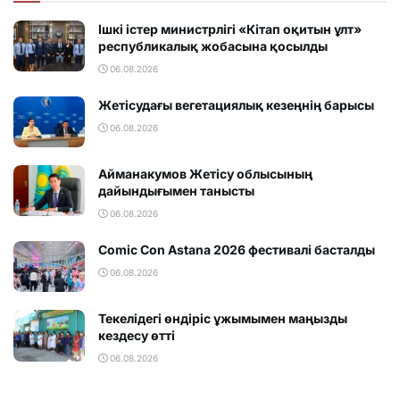
Ішкі істер министрлігі «Кітап оқитын ұлт»
республикалық жобасына қосылды
06.08.2026
Жетісудағы вегетациялық кезеңнің барысы
06.08.2026
Айманакумов Жетісу облысының
дайындығымен танысты
06.08.2026
Comic Con Astana 2026 фестивалi басталды
06.08.2026
Текелідегі өндіріс ұжымымен маңызды
кездесу өтті
06.08.2026