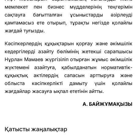
мемлекет пен бизнес мүдделерінің теңгерімін
сақтауға бағытталған ұсыныстарды әзірлеуді
қамтамасыз ете отырып, тұрақты негізде қолайлы
жағдай туғызды.
Кәсіпкерлердің құқықтарын қорғау және әкімшілік
кедергілерді азайту бөлімінің жетекші сарапшысы
Нұрлан Мамаев жүргізіліп отырған жұмыс әкімшілік
жүктемені азайтуға, қабылданатын нормативтік-
құқықтық актілердің сапасын арттыруға және
облыста кәсіпкерлікті дамыту үшін қолайлы
жағдайлар жасауға ықпал ететінін айтты.
А. БАЙЖҰМАҚЫЗЫ
Қатысты жаңалықтар