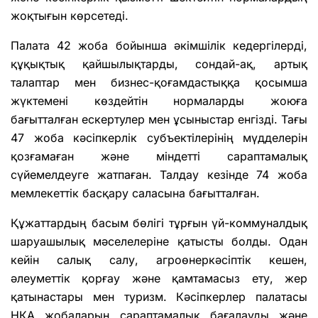
жоқтығын көрсетеді.
Палата 42 жоба бойынша әкімшілік кедергілерді,
құқықтық қайшылықтарды, сондай-ақ, артық
талаптар мен бизнес-қоғамдастыққа қосымша
жүктемені көздейтін нормаларды жоюға
бағытталған ескертулер мен ұсыныстар енгізді. Тағы
47 жоба кәсіпкерлік субъектілерінің мүдделерін
қозғамаған және міндетті сараптамалық
сүйемелдеуге жатпаған. Талдау кезінде 74 жоба
мемлекеттік басқару саласына бағытталған.
Құжаттардың басым бөлігі тұрғын үй-коммуналдық
шаруашылық мәселелеріне қатысты болды. Одан
кейін салық салу, агроөнеркәсіптік кешен,
әлеуметтік қорғау және қамтамасыз ету, жер
қатынастары мен туризм. Кәсіпкерлер палатасы
НҚА жобаларын сараптамалық бағалауды және