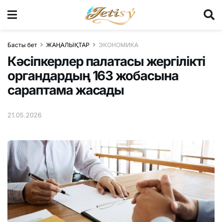
Басты бет
ЖАҢАЛЫҚТАР
ЭКОНОМИКА
Кәсіпкерлер палатасы жергілікті
органдардың 163 жобасына
сараптама жасады
21.05.2026