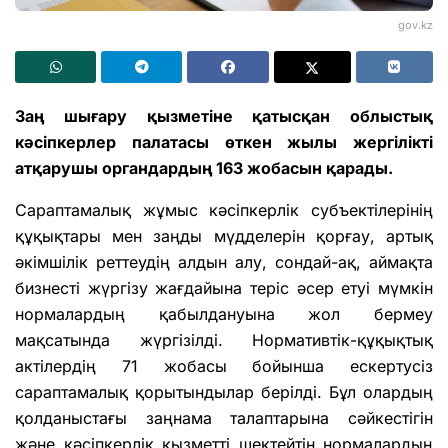
gov.kz
Заң шығару қызметіне қатысқан облыстық
кәсіпкерлер палатасы өткен жылы жергілікті
атқарушы органдардың 163 жобасын қарады.
Сараптамалық жұмыс кәсіпкерлік субъектілерінің
құқықтары мен заңды мүдделерін қорғау, артық
әкімшілік реттеудің алдын алу, сондай-ақ, аймақта
бизнесті жүргізу жағдайына теріс әсер етуі мүмкін
нормалардың қабылдануына жол бермеу
мақсатында жүргізілді. Нормативтік-құқықтық
актілердің 71 жобасы бойынша ескертусіз
сараптамалық қорытындылар берілді. Бұл олардың
қолданыстағы заңнама талаптарына сәйкестігін
және кәсіпкерлік қызметті шектейтін нормалардың