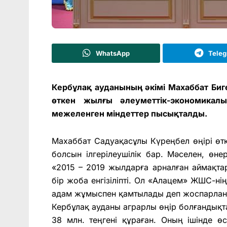
WhatsApp
Tele
Кербұлақ ауданының әкімі Махаббат Биг
өткен жылғы әлеуметтік-экономикал
межеленген міндеттер пысықталды.
Махаббат Садуақасұлы Күрең­бел өңірі өт
болсын іл­гері­леушілік бар. Мәселен, өне
«2015 – 2019 жылдарға арналған аймақта
бір жоба енгізіліпті. Ол «Алацем» ЖШС-нің
адам жұмыспен қамтылады деп жоспарла
Кербұлақ ауданы аграр­лы өңір болғандықт
38 млн. теңгені құраған. Оның ішінде 