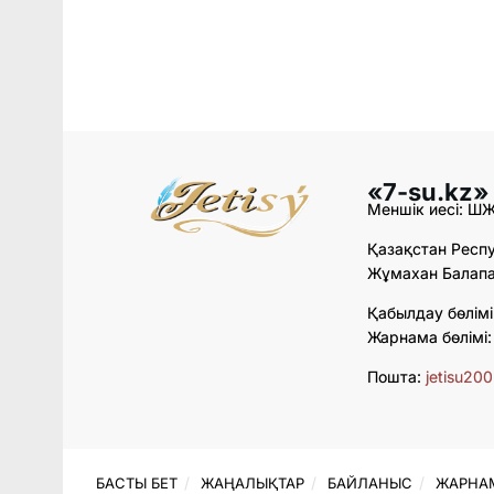
«7-su.kz»
Меншік иесі: Ш
Қазақстан Респу
Жұмахан Балапан
Қабылдау бөлімі
Жарнама бөлімі
Пошта:
jetisu20
БАСТЫ БЕТ
ЖАҢАЛЫҚТАР
БАЙЛАНЫС
ЖАРНА