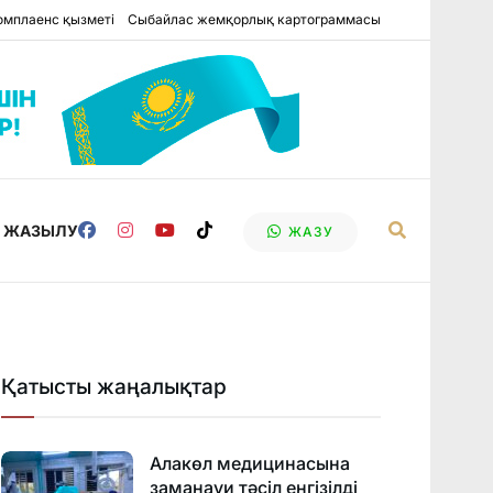
омплаенс қызметі
Сыбайлас жемқорлық картограммасы
Е ЖАЗЫЛУ
ЖАЗУ
Қатысты жаңалықтар
Алакөл медицинасына
заманауи тәсіл енгізілді