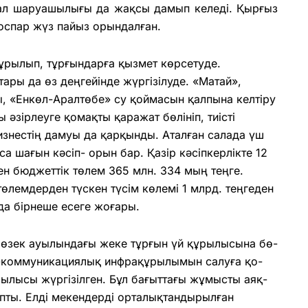
. Мал шаруашылығы да жақсы дамып келеді. Қырғыз
 жоспар жүз пайыз орындалған.
ұрылып, тұрғындарға қызмет көр­сету­де.
ры да өз дең­гейінде жүргізілуде. «Матай»,
 «Ен­көл-Аралтөбе» су қой­ма­сын қалпына келтіру
зірлеуге қомақ­ты қаражат бөлініп, тиісті
знестің дамуы да қарқынды. Аталған салада үш
са шағ­ын кәсіп- орын бар. Қазір кәсіпкерлікте 12
кен бюджеттік төлем 365 млн. 334 мың теңге.
төлемдерден түскен түсім көлемі 1 млрд. теңгеден
нда бірнеше есеге жоғары.
өз­ек ауылындағы жеке тұр­ғын үй құрылысына бө­
ерлік-ко­м­муникациялық ин­фрақұрылымын салуға қо­
рылысы жүр­гізіл­ген. Бұл бағыттағы жұмысты аяқ­
ы. Ел­ді мекендерді орталық­тан­дырылған