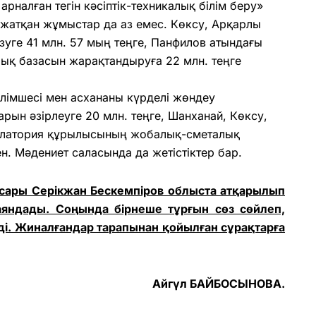
рналған тегін кәсіптік-техникалық білім беру»
жат­қан жұмыстар да аз емес. Көксу, Арқарлы
зуге 41 млн. 57 мың теңге, Пан­фи­лов атындағы
алық базасын жарақтандыруға 22 млн. теңге
лімшесі мен асхананы күрделі жөндеу
н әзірлеуге 20 млн. теңге, Шанханай, Көк­су,
улатория құры­лысының жобалық-сметалық
ен. Мәдениет саласында да жетістіктер бар.
асары Серік­жан Бескемпіров облыста атқарылып
ндады. Соңында бірнеше тұрғын сөз сөйлеп,
ді. Жиналғандар тарапынан қойылған сұрақтарға
Айгүл БАЙБОСЫНОВА.