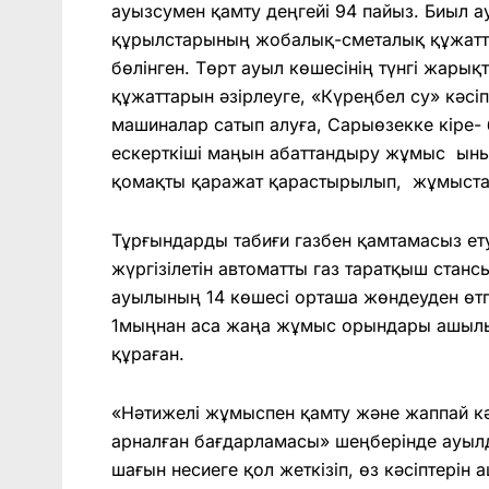
ауызсумен қамту деңгейі 94 пайыз. Биыл а
құрылстарының жобалық-см­е­талық құжаттар
бөлінген. Төрт ауыл кө­ше­сінің түнгі жа
құжаттарын әзірлеуге, «Күреңбел су» кәсі
машиналар сатып алуға, Сарыөзекке кіре-
ескерткіші маң­ын абаттандыру жұмы­с ын
қомақты қа­ражат қарастырылып, жұ­мыста­
Тұрғындарды табиғи газ­­бен қамтамасыз ет
жүргізілетін автоматты газ таратқыш ста
ауылының 14 кө­шесі орташа жөндеуден өт
1мың­нан аса жаңа жұмыс орындары ашылы
құраған.
«Нәтижелі жұмыспен қам­ту және жаппай кә
арналған бағдарламасы» шеңберінде ауылды
шағын несиеге қол жет­кізіп, өз кәсіптерін