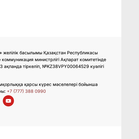
» желілік басылымы Қазақстан Республикасы
 коммуникация министрлігі Ақпарат комитетінде
3 ақпанда тіркеліп, №KZ38VPY00064529 куәлігі
мқорлыққа қарсы күрес мәселелері бойынша
ны:
+7 (777) 388 0990