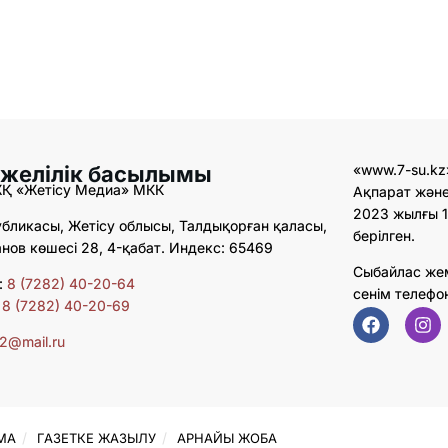
 желілік басылымы
«www.7-su.kz
ЖҚ «Жетісу Медиа» МКК
Ақпарат және
2023 жылғы 1
бликасы, Жетісу облысы, Талдықорған қаласы,
берілген.
ов көшесі 28, 4-қабат. Индекс: 65469
Сыбайлас же
:
8 (7282) 40-20-64
сенім телефо
:
8 (7282) 40-20-69
02@mail.ru
МА
ГАЗЕТКЕ ЖАЗЫЛУ
АРНАЙЫ ЖОБА