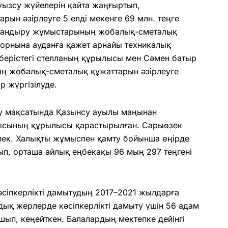
уызсу жүйелерін қайта жаңғыртып,
ын әзір­леуге 5 елді мекенге 69 млн. теңге
рықтандыру жұмыс­тарының жобалық-сме­талық
порнына ауданға қажет арнайы техникалық
 берістегі стелланың құрылысы мен Сәмен батыр
ың жобалық-сметалық құжат­тарын әзірлеуге
р жүргізілуде.
у мақ­са­тында Қазынсу ауылы маңы­нан
нсысының құрылысы қарастырылған. Сары­өзек
пек. Халықты жұмыспен қамту бойынша өңірде
п, орташа айлық еңбекақы 96 мың 297 теңгені
сіп­кер­лікті дамытудың 2017–2021 жылдарға
қ жерлерде кәсіп­кер­л­ікті дамыту үшін 56 адам
 ашып, кеңейткен. Балалардың мектепке дейінгі