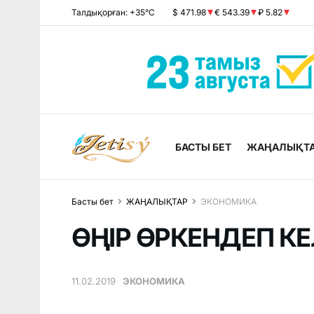
Талдықорған: +35°C
$ 471.98
€ 543.39
₽ 5.82
БАСТЫ БЕТ
ЖАҢАЛЫҚТ
Басты бет
ЖАҢАЛЫҚТАР
ЭКОНОМИКА
ӨҢІР ӨРКЕНДЕП КЕ
11.02.2019
ЭКОНОМИКА