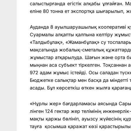
салыс­тыр­ғанда егістік алқабы ұлғайған
елі­не 80 тонна ет экспортқа шыға­ры­лып,
Ауданда 8 ауыл­шаруа­шы­лы­қ кооперативі қ
Суармалы алқапты қал­пына келтіру жұмыста
«Талдыбұлақ», «Жаман­бұлақ» су тоспалары,
мақ­сатында жобалық-сметалық құжаттарды ә
жұмыстар атқарылуда. Шағын және орта би
мыңнан аса субъект тір­кел­ген. Тоқсаннан а
972 адам жұ­мыс істейді. Осы саладан түс­
Бюджетке салықтар мен басқа да міндетті 
асады. Бұл көрсеткіш өткен жылға қараға
«Нұрлы жер» бағдар­ла­масы аясында Сары­
лін­­ген 124 гектар жер те­­­лі­мі­нің инжен
мақ­ты қаржы бөлініп, ауызсу жүйесінің құ
тауға қосымша қаражат көзі қарастырылыпт