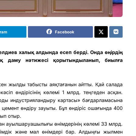
gram
Facebook
елдиев халық алдында есеп берді. Онда өңірдің
ық даму нәтижесі қорытындыланып, биылға
кен жы­лды табысты аяқтағанын айтты. Қай салада
ркәсіп өндірісінің көлемі 1 млрд. теңгеден асқан.
рды индус­трияландыру картасы» бағ­дарламасына
 цемент өндіру зауы­ты. Бұл өндіріс ошағында 400
нып отыр.
ан ауыл­шаруашылығы өнімдерінің көлемі 33 млрд.
өсімдік және мал өнімдері бар. Алдыңғы жылмен