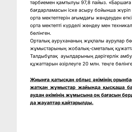
тәрбиемен қамтылуы 97,8 пайыз. «Баршаға а
бағдарламасын іске асы­ру бойынша жүріп 
орта мек­тептерін ағымдағы жөндеуден өткі
орта мек­тепті күрделі жөндеу мен техник
бөлінген.
Орталық аурухананың жұқ­палы аурулар бө
жұмыстарының жобалық-сметалық құжаттары
Талдыбұлақ ауылдарының дәрігерлік амб
құжаттарын әзірлеуге 20 млн. теңге бөлін­г
Жиынға қатысқан об­лыс әкімінің орынб
жатқан жұмыстар жайында қысқаша бая
аудан әкімінің жұмысына оң бағасын бер
да жауаптар қайтарылды.