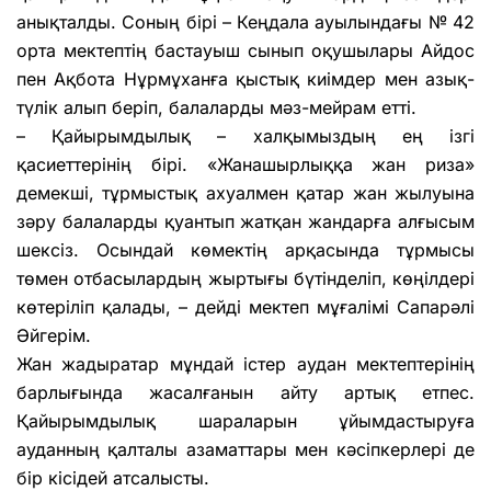
анықталды. Соның бірі – Кеңдала ауылындағы № 42
орта мектептің бастауыш сынып оқушылары Айдос
пен Ақбота Нұрмұханға қыстық киімдер мен азық-
түлік алып беріп, балаларды мәз-мейрам етті.
– Қайырымдылық – халқымыздың ең ізгі
қасиеттерінің бірі. «Жанашырлыққа жан риза»
демекші, тұрмыстық ахуалмен қатар жан жылуына
зәру балаларды қуантып жатқан жандарға алғысым
шексіз. Осындай көмектің арқасында тұрмысы
төмен отбасылардың жыртығы бүтінделіп, көңілдері
көтеріліп қалады, – дейді мектеп мұғалімі Сапарәлі
Әйгерім.
Жан жадыратар мұндай істер аудан мектептерінің
барлығында жасалғанын айту артық етпес.
Қайырымдылық шараларын ұйымдастыруға
ауданның қалталы азаматтары мен кәсіпкерлері де
бір кісідей атсалысты.