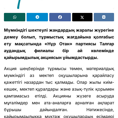
Мүмкіндігі шектеулі жандардың жаралы жүрегіне
демеу болып, тұрмыстық жағдайына қолғабыс
ету мақсатында «Нұр Отан» партиясы Талғар
аудандық филиалы бір ай көлемінде
қайырымдылық акциясын ұйымдастырды.
Акция шеңберінде тұрмысы төмен, материалдық
мүмкіндігі аз мектеп оқушыларына қарайласу
қажеттігі назардан тыс қалмады. Олар жылы киім-
кешек, мектеп құралдары және азық-түлік қорымен
қамтамасыз етілді. Акцияны жүзеге асыруда
мұғалімдер мен ата-аналарға арналған ақпарат
бұрышы дайындалған. Нәтижесінде,
қайырымдылыққа мұқтаж оқушылардың есімдері