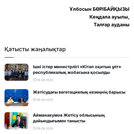
Ұлбосын БӨРІБАЙҚЫЗЫ
Кеңдала ауылы,
Талғар ауданы
Қатысты жаңалықтар
Ішкі істер министрлігі «Кітап оқитын ұлт»
республикалық жобасына қосылды
06.08.2026
Жетісудағы вегетациялық кезеңнің барысы
06.08.2026
Айманакумов Жетісу облысының
дайындығымен танысты
06.08.2026