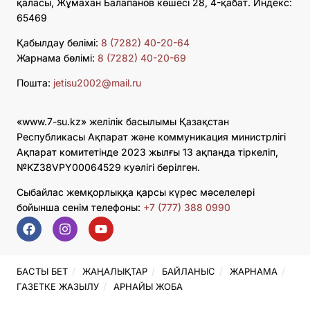
қаласы, Жұмахан Балапанов көшесі 28, 4-қабат. Индекс:
65469
Қабылдау бөлімі:
8 (7282) 40-20-64
Жарнама бөлімі:
8 (7282) 40-20-69
Пошта:
jetisu2002@mail.ru
«www.7-su.kz» желілік басылымы Қазақстан
Республикасы Ақпарат және коммуникация министрлігі
Ақпарат комитетінде 2023 жылғы 13 ақпанда тіркеліп,
№KZ38VPY00064529 куәлігі берілген.
Сыбайлас жемқорлыққа қарсы күрес мәселелері
бойынша сенім телефоны:
+7 (777) 388 0990
БАСТЫ БЕТ
ЖАҢАЛЫҚТАР
БАЙЛАНЫС
ЖАРНАМА
ГАЗЕТКЕ ЖАЗЫЛУ
АРНАЙЫ ЖОБА