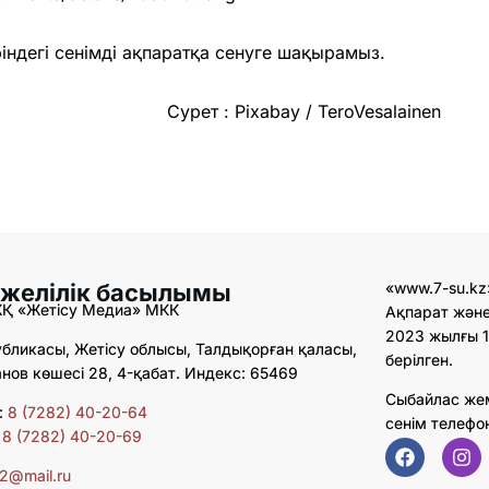
ндегі сенімді ақпаратқа сенуге шақырамыз.
Сурет :
Pixabay / TeroVesalainen
 желілік басылымы
«www.7-su.kz
ЖҚ «Жетісу Медиа» МКК
Ақпарат және
2023 жылғы 1
бликасы, Жетісу облысы, Талдықорған қаласы,
берілген.
ов көшесі 28, 4-қабат. Индекс: 65469
Сыбайлас же
:
8 (7282) 40-20-64
сенім телефо
:
8 (7282) 40-20-69
02@mail.ru