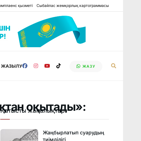
омплаенс қызметі
Сыбайлас жемқорлық картограммасы
Е ЖАЗЫЛУ
ЖАЗУ
қтан оқытады»:
Қатысты жаңалықтар
Жаңбырлатып суарудың
тиімділігі