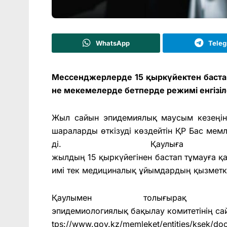
WhatsApp
Tele
Мессенджерлерде 15 қыркүйектен баста
не мекемелерде бетперде режимі енгізі
Жыл сайын эпидемиялық маусым кезеңін
шараларды өткізуді көздейтін ҚР Бас мемле
ді. Қаулыға 
жылдың 15 қыркүйегінен бастап тұмауға қ
имі тек медициналық ұйымдардың қызметкер
Қаулымен толығыра
эпидемиологиялық бақылау комитетінің са
tps://www.gov.kz/memleket/entities/ksek/do