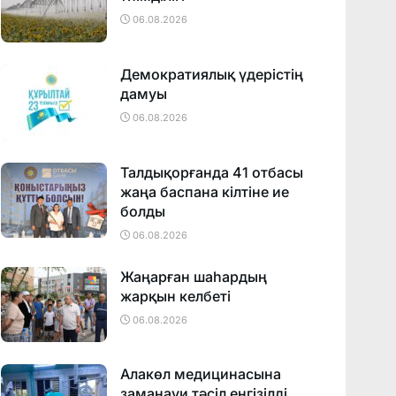
06.08.2026
Демократиялық үдерістің
дамуы
06.08.2026
Талдықорғанда 41 отбасы
жаңа баспана кілтіне ие
болды
06.08.2026
Жаңарған шаһардың
жарқын келбеті
06.08.2026
Алакөл медицинасына
заманауи тәсіл енгізілді