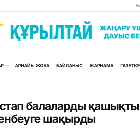
К
АР
АРНАЙЫ ЖОБА
БАЙЛАНЫС
ЖАРНАМА
ГАЗЕТК
астап балаларды қашықты
сенбеуге шақырды