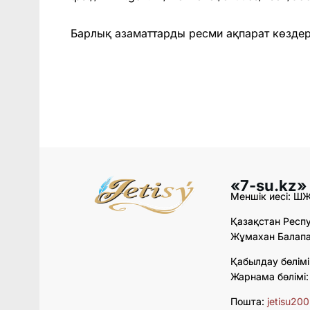
Барлық азаматтарды ресми ақпарат көздері
«7-su.kz»
Меншік иесі: Ш
Қазақстан Респу
Жұмахан Балапан
Қабылдау бөлімі
Жарнама бөлімі
Пошта:
jetisu20