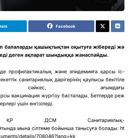
gram
Facebook
п балаларды қашықтықтан оқытуға жібереді жә
леді деген ақпарат шындыққа
жанаспайды.
де профилактикалық және эпидемияға қарсы іс-
кеттік санитариялық дәрігерінің қаулысы бекітіле
сәйкес, ағымдағы
арсы вакцинация жүргізу басталады. Бетперде реж
лері үшін енгізіледі.
қ ҚР ДСМ Санитариялық-
йтында мына сілтеме бойынша танысуға болады:
ht
cuments/details/708046?lang=kk