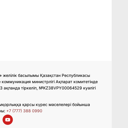
» желілік басылымы Қазақстан Республикасы
 коммуникация министрлігі Ақпарат комитетінде
3 ақпанда тіркеліп, №KZ38VPY00064529 куәлігі
мқорлыққа қарсы күрес мәселелері бойынша
ны:
+7 (777) 388 0990