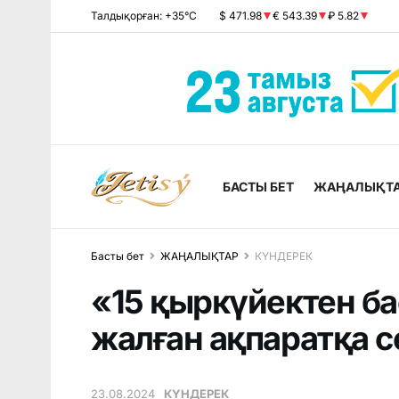
Талдықорған: +35°C
$ 471.98
€ 543.39
₽ 5.82
БАСТЫ БЕТ
ЖАҢАЛЫҚТ
Басты бет
ЖАҢАЛЫҚТАР
КҮНДЕРЕК
«15 қыркүйектен б
жалған ақпаратқа 
23.08.2024
КҮНДЕРЕК