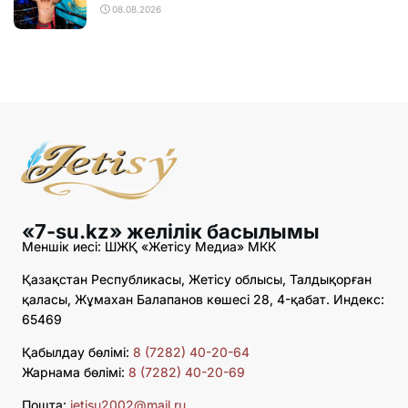
08.08.2026
«7-su.kz» желілік басылымы
Меншік иесі: ШЖҚ «Жетісу Медиа» МКК
Қазақстан Республикасы, Жетісу облысы, Талдықорған
қаласы, Жұмахан Балапанов көшесі 28, 4-қабат. Индекс:
65469
Қабылдау бөлімі:
8 (7282) 40-20-64
Жарнама бөлімі:
8 (7282) 40-20-69
Пошта:
jetisu2002@mail.ru