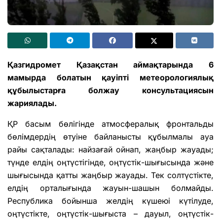
Қазгидромет
Қазақстан
аймақтарында
6
мамырда
болатын
қауіпті
метеорологиялық
құбылыстарға
болжау
консультациясын
жариялады.
ҚР басым бөлігінде атмосфералық фронтальды
бөлімдердің өтуіне байланысты құбылмалы ауа
райы сақталады: найзағай ойнап, жаңбыр жауады;
түнде елдің оңтүстігінде, оңтүстік-шығысында және
шығысында қатты жаңбыр жауады. Тек солтүстікте,
елдің орталығында жауын-шашын болмайды.
Республика бойынша желдің күшеюі күтілуде,
оңтүстікте, оңтүстік-шығыста – дауыл, оңтүстік-