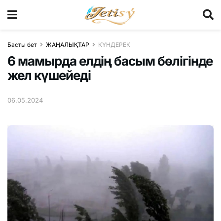
Басты бет
ЖАҢАЛЫҚТАР
КҮНДЕРЕК
6 мамырда елдің басым бөлігінде
жел күшейеді
06.05.2024