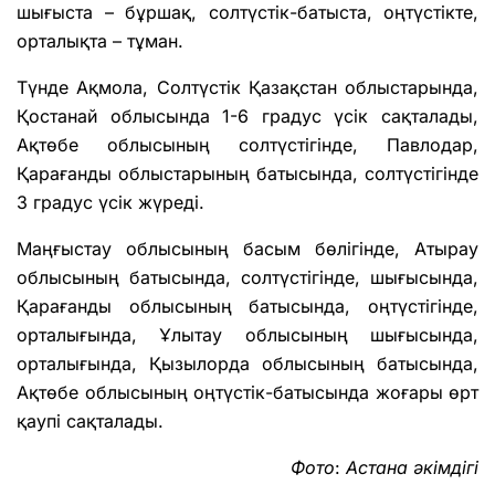
шығыста – бұршақ, солтүстік-батыста, оңтүстікте,
орталықта – тұман.
Түнде Ақмола, Солтүстік Қазақстан облыстарында,
Қостанай облысында 1-6 градус үсік сақталады,
Ақтөбе облысының солтүстігінде, Павлодар,
Қарағанды облыстарының батысында, солтүстігінде
3 градус үсік жүреді.
Маңғыстау облысының басым бөлігінде, Атырау
облысының батысында, солтүстігінде, шығысында,
Қарағанды облысының батысында, оңтүстігінде,
орталығында, Ұлытау облысының шығысында,
орталығында, Қызылорда облысының батысында,
Ақтөбе облысының оңтүстік-батысында жоғары өрт
қаупі сақталады.
Фото
:
Астана
әкімдігі