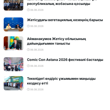
республикалық жобасына қосылды
06.08.2026
Жетісудағы вегетациялық кезеңнің барысы
06.08.2026
Айманакумов Жетісу облысының
дайындығымен танысты
06.08.2026
Comic Con Astana 2026 фестивалi басталды
06.08.2026
Текелідегі өндіріс ұжымымен маңызды
кездесу өтті
06.08.2026