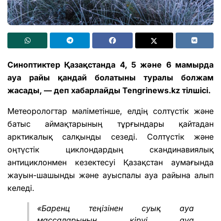
Синоптиктер Қазақстанда 4, 5 және 6 мамырда
ауа райы қандай болатыны туралы болжам
жасады, — деп хабарлайды
Tengrinews.kz
тілшісі.
Метеорологтар мәліметінше, елдің солтүстік және
батыс аймақтарының тұрғындары қайтадан
арктикалық салқынды сезеді. Солтүстік және
оңтүстік циклондардың скандинавиялық
антициклонмен кезектесуі Қазақстан аумағында
жауын-шашынды және ауыспалы ауа райына алып
келеді.
«Баренц теңізінен суық ауа
массаларының кіруі ауа