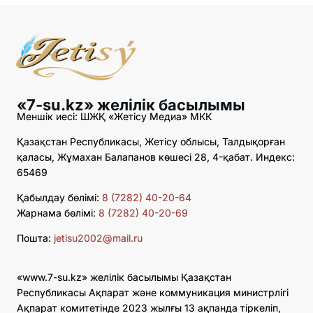
«7-su.kz» желілік басылымы
Меншік иесі: ШЖҚ «Жетісу Медиа» МКК
Қазақстан Республикасы, Жетісу облысы, Талдықорған
қаласы, Жұмахан Балапанов көшесі 28, 4-қабат. Индекс:
65469
Қабылдау бөлімі:
8 (7282) 40-20-64
Жарнама бөлімі:
8 (7282) 40-20-69
Пошта:
jetisu2002@mail.ru
«www.7-su.kz» желілік басылымы Қазақстан
Республикасы Ақпарат және коммуникация министрлігі
Ақпарат комитетінде 2023 жылғы 13 ақпанда тіркеліп,