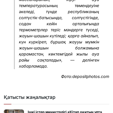
температурасының төмендеуіне
әкеледі, түнде республиканың
солтүстік-батысында, солтүстігінде,
содан кейін орталығында
термометрлер теріс мәндерге түседі,
жауын-шашын күтіледі; қарға айналып,
күн күркіреп, бұршақ жаууы мүмкін
жауын-шашын болжамына
қарамастан, көктемгідей жылы ауа
райы сақталады», — делінген
хабарламада.
Фото:depositphotos.com
Қатысты жаңалықтар
Ішкі істер министрлігі «Кітап оқитын ұлт»