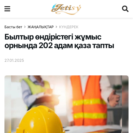
Басты бет
ЖАҢАЛЫҚТАР
КҮНДЕРЕК
Былтыр өндірістегі жұмыс
орнында 202 адам қаза тапты
27.01.2025