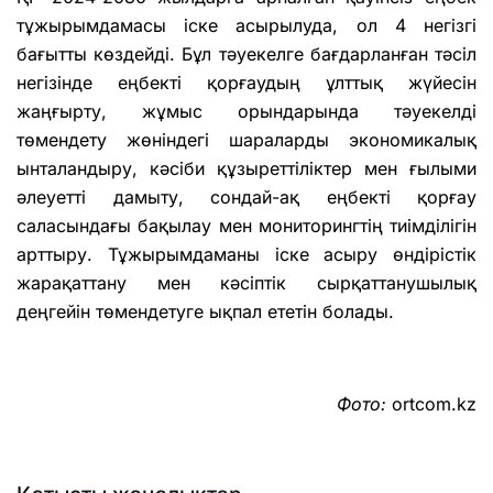
тұжырымдамасы іске асырылуда, ол 4 негізгі
бағытты көздейді. Бұл тәуекелге бағдарланған тәсіл
негізінде еңбекті қорғаудың ұлттық жүйесін
жаңғырту, жұмыс орындарында тәуекелді
төмендету жөніндегі шараларды экономикалық
ынталандыру, кәсіби құзыреттіліктер мен ғылыми
әлеуетті дамыту, сондай-ақ еңбекті қорғау
саласындағы бақылау мен мониторингтің тиімділігін
арттыру. Тұжырымдаманы іске асыру өндірістік
жарақаттану мен кәсіптік сырқаттанушылық
деңгейін төмендетуге ықпал ететін болады.
Фото:
ortcom.kz