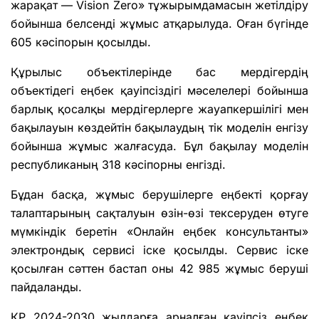
жарақат — Vision Zero» тұжырымдамасын жетілдіру
бойынша белсенді жұмыс атқарылуда. Оған бүгінде
605 кәсіпорын қосылды.
Құрылыс объектілерінде бас мердігердің
объектідегі еңбек қауіпсіздігі мәселелері бойынша
барлық қосалқы мердігерлерге жауапкершілігі мен
бақылауын көздейтін бақылаудың тік моделін енгізу
бойынша жұмыс жалғасуда. Бұл бақылау моделін
республиканың 318 кәсіпорны енгізді.
Бұдан басқа, жұмыс берушілерге еңбекті қорғау
талаптарының сақталуын өзін-өзі тексеруден өтуге
мүмкіндік беретін «Онлайн еңбек консультанты»
электрондық сервисі іске қосылды. Сервис іске
қосылған сәттен бастап оны 42 985 жұмыс беруші
пайдаланды.
ҚР 2024-2030 жылдарға арналған қауіпсіз еңбек