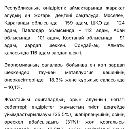
Республиканың өнідірістік аймақтарында жарақат
алудың ең жоғары деңгейі сақталуда. Мәселен,
Қарағанды облысында – 159 адам, ШҚО-да – 124
адам, Павлодар облысында – 112 адам, Абай
облысында – 101 адам, Қостанай облысында – 91
адам, зардап шеккен. Сондай-ақ, Алматы
қаласында 116 адам зардап шекті.
Экономиканың салалары бойынша ең көп зардап
шеккендер тау-кен металлургия кешенінің
өнеркәсіптерінде – 18,3% және құрылыс саласында
– 10,1%.
Жазатайым оқиғалардың орын алуының негізгі
себептері: өндірістегі жұмыстың тиісті деңгейде
ұйымдастырылмауы (35,5%); жәбірленушінің өзінің
өрескел абайсыздығы (31%); жол қозғалысы