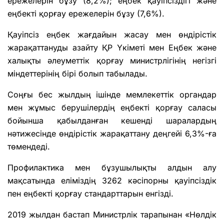
ережелерін бұзу (8,2%); еңбек қауіпсіздігі және
еңбекті қорғау ережелерін бұзу (7,6%).
Қауіпсіз еңбек жағдайын жасау мен өндірістік
жарақаттануды азайту ҚР Үкіметі мен Еңбек және
халықты әлеуметтік қорғау министрлігінің негізгі
міндеттерінің бірі болып табылады.
Соңғы бес жылдың ішінде мемлекеттік органдар
мен жұмыс берушілердің еңбекті қорғау саласы
бойынша қабылданған кешенді шаралардың
нәтижесінде өндірістік жарақаттану деңгейі 6,3%-ға
төмендеді.
Профилактика мен бұзушылықты алдын алу
мақсатында еліміздің 3262 кәсіпорны қауіпсіздік
пен еңбекті қорғау стандарттарын енгізді.
2019 жылдан бастап Министрлік тарапынан «Нөлдік