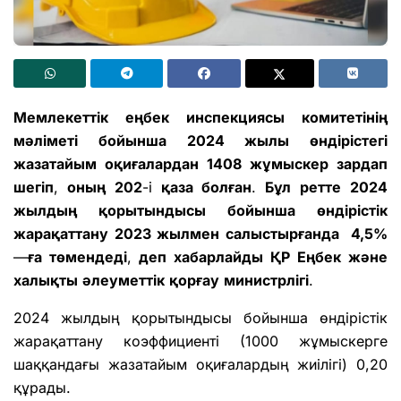
Мемлекеттік
еңбек
инспекциясы
комитетінің
мәліметі
бойынша
2024
жылы
өндірістегі
жазатайым
оқиғалардан
1408
жұмыскер
зардап
шегіп
,
оның
202
-і
қаза
болған
.
Бұл
ретте
2024
жылдың
қорытындысы
бойынша
өндірістік
жарақаттану
2023
жылмен
салыстырғанда
4,5%
—
ға
төмендеді
,
деп
хабарлайды
ҚР
Еңбек
және
халықты
әлеуметтік
қорғау
министрлігі
.
2024 жылдың қорытындысы бойынша өндірістік
жарақаттану коэффициенті (1000 жұмыскерге
шаққандағы жазатайым оқиғалардың жиілігі) 0,20
құрады.