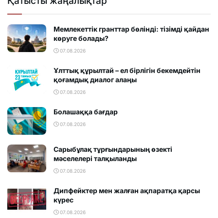
Қатысты жаңалықтар
Мемлекеттік гранттар бөлінді: тізімді қайдан
көруге болады?
07.08.2026
Ұлттық құрылтай – ел бірлігін бекемдейтін
қоғамдық диалог алаңы
07.08.2026
Болашаққа бағдар
07.08.2026
Сарыбұлақ тұрғындарының өзекті
мәселелері талқыланды
07.08.2026
Дипфейктер мен жалған ақпаратқа қарсы
күрес
07.08.2026