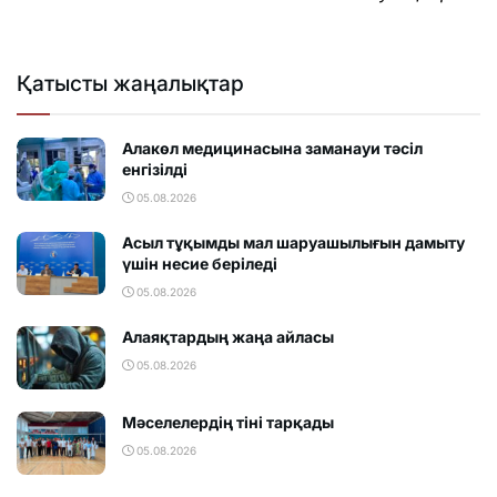
Қатысты жаңалықтар
Алакөл медицинасына заманауи тәсіл
енгізілді
05.08.2026
Асыл тұқымды мал шаруашылығын дамыту
үшін несие беріледі
05.08.2026
Алаяқтардың жаңа айласы
05.08.2026
Мәселелердің тіні тарқады
05.08.2026