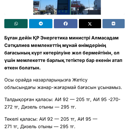
Бұған дейін ҚР Энергетика министрі Алмасадам
Сәтқалиев мемлекеттің мұнай өнімдерінің
бағасының күрт көтерілуіне жол бермейтінін, ол
үшін мемлекетте барлық тетіктер бар екенін атап
өткен болатын.
Осы орайда назарларыңызға Жетісу
облысындағы жанар-жағармай бағасын ұсынамыз.
Талдықорған қаласы: АИ 92 — 205 тг, АИ 95 -270-
272 тг, Дизель отыны — 295 тг.
Текелі қаласы: АИ 92 — 205 тг, АИ 95 —
271 тг, Дизель отыны — 295 тг.