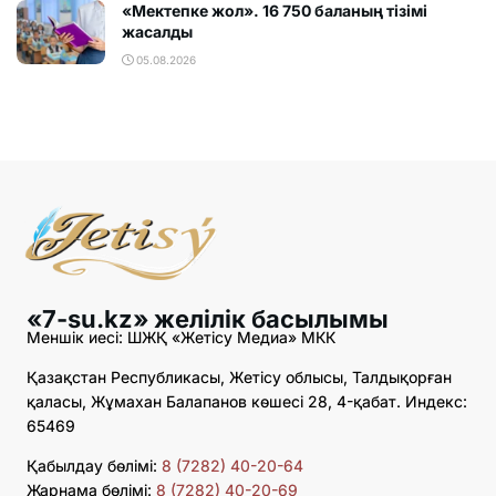
«Мектепке жол». 16 750 баланың тізімі
жасалды
05.08.2026
«7-su.kz» желілік басылымы
Меншік иесі: ШЖҚ «Жетісу Медиа» МКК
Қазақстан Республикасы, Жетісу облысы, Талдықорған
қаласы, Жұмахан Балапанов көшесі 28, 4-қабат. Индекс:
65469
Қабылдау бөлімі:
8 (7282) 40-20-64
Жарнама бөлімі:
8 (7282) 40-20-69