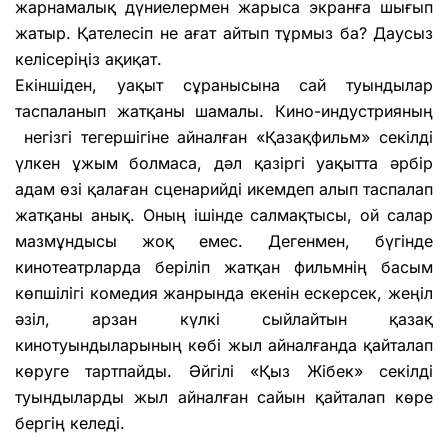
жарнамалық дүниелермен жарыса экранға шығып
жатыр. Қателесіп не ағат айтып тұрмыз ба? Даусыз
келісеріңіз ақиқат.
Екіншіден, уақыт сұранысына сай туындылар
таспаланып жатқаны шамалы. Кино-индустрияның
негізгі тегершігіне айналған «Қазақфильм» секілді
үлкен ұжым болмаса, дәл қазіргі уақытта әрбір
адам өзі қалаған сценарийді икемдеп алып таспалап
жатқаны анық. Оның ішінде салмақтысы, ой салар
мазмұндысы жоқ емес. Дегенмен, бүгінде
кинотеатрларда беріліп жатқан фильмнің басым
көпшілігі комедия жанрында екенін ескерсек, жеңіл
әзіл, арзан күлкі сыйлайтын қазақ
кинотуындыларының көбі жыл айналғанда қайталап
көруге тартпайды. Әйгілі «Қыз Жібек» секілді
туындыларды жыл айналған сайын қайталап көре
бергің келеді.