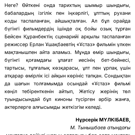
Неге? Өйткені онда тарихтың шымыр шындығы,
бабалардың ізгілік пен іңкәрлігі, ұлттың рухани
коды таспаланған, айшықталған. Ал бұл орайда
бүгінгі фильмдердің ішінде оқ бойы озық тұрған
Бейсен Құранбектің сценарийі арқылы таспаланған
режиссер Ерлан Ұшақбаевтің «Ұстаз» фильмін үлкен
мақтанышпен айта аламыз. Мұнда өмір шындығы,
бүгінгі қоғамдағы ұлағат иесінің бет-бейнесі,
тартысы, тұлғалық көзқарасы, ұлт пен ұрпақ үшін
атқарар өмірлік ісі айқын көрініс тапқан. Сондықтан
да шағын толғамымда осындай «Ұстаз» фильмі
көңіл тебіренткенін айтып, Жетісу жерінің төл
туындысындай бұл киноны түсірген әрбір жанға,
актерлерге алғысымды жеткізгім келеді.
Нұрсерік МҮЛКІБАЕВ,
М. Тынышбаев атындағы