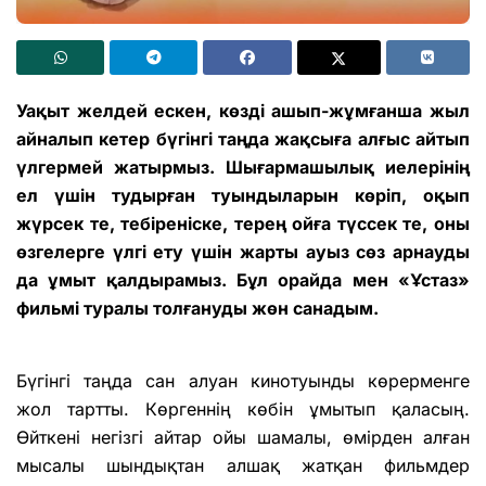
Уақыт желдей ескен, көзді ашып-жұмғанша жыл
айналып кетер бүгінгі таңда жақсыға алғыс айтып
үлгермей жатырмыз. Шығармашылық иелерінің
ел үшін тудырған туындыларын көріп, оқып
жүрсек те, тебіреніске, терең ойға түссек те, оны
өзгелерге үлгі ету үшін жарты ауыз сөз арнауды
да ұмыт қалдырамыз. Бұл орайда мен «Ұстаз»
фильмі туралы толғануды жөн санадым.
Бүгінгі таңда сан алуан кинотуынды көрерменге
жол тартты. Көргеннің көбін ұмытып қаласың.
Өйткені негізгі айтар ойы шамалы, өмірден алған
мысалы шындықтан алшақ жатқан фильмдер