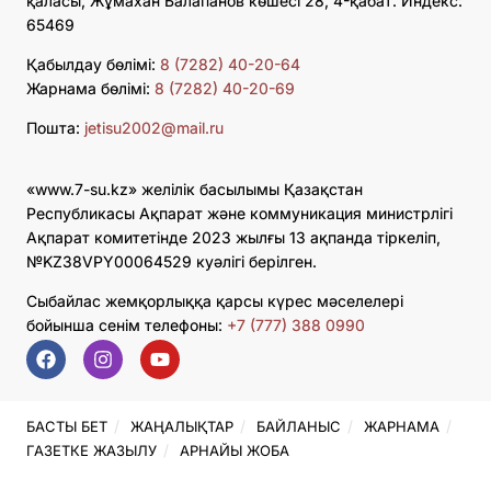
қаласы, Жұмахан Балапанов көшесі 28, 4-қабат. Индекс:
65469
Қабылдау бөлімі:
8 (7282) 40-20-64
Жарнама бөлімі:
8 (7282) 40-20-69
Пошта:
jetisu2002@mail.ru
«www.7-su.kz» желілік басылымы Қазақстан
Республикасы Ақпарат және коммуникация министрлігі
Ақпарат комитетінде 2023 жылғы 13 ақпанда тіркеліп,
№KZ38VPY00064529 куәлігі берілген.
Сыбайлас жемқорлыққа қарсы күрес мәселелері
бойынша сенім телефоны:
+7 (777) 388 0990
БАСТЫ БЕТ
ЖАҢАЛЫҚТАР
БАЙЛАНЫС
ЖАРНАМА
ГАЗЕТКЕ ЖАЗЫЛУ
АРНАЙЫ ЖОБА