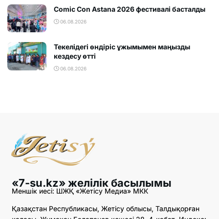
Comic Con Astana 2026 фестивалi басталды
06.08.2026
Текелідегі өндіріс ұжымымен маңызды
кездесу өтті
06.08.2026
«7-su.kz» желілік басылымы
Меншік иесі: ШЖҚ «Жетісу Медиа» МКК
Қазақстан Республикасы, Жетісу облысы, Талдықорған