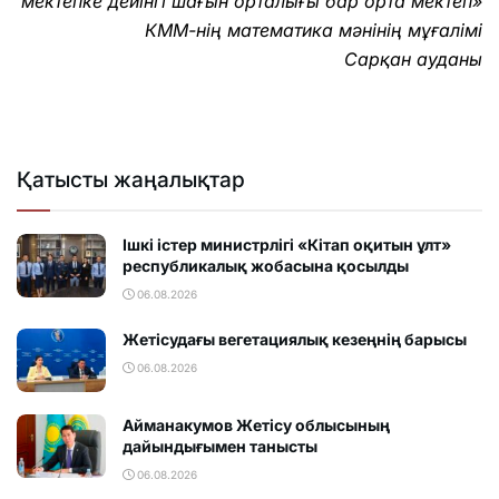
мектепке дейінгі шағын орталығы бар орта мектеп»
КММ-нің математика мәнінің мұғалімі
Сарқан ауданы
Қатысты жаңалықтар
Ішкі істер министрлігі «Кітап оқитын ұлт»
республикалық жобасына қосылды
06.08.2026
Жетісудағы вегетациялық кезеңнің барысы
06.08.2026
Айманакумов Жетісу облысының
дайындығымен танысты
06.08.2026