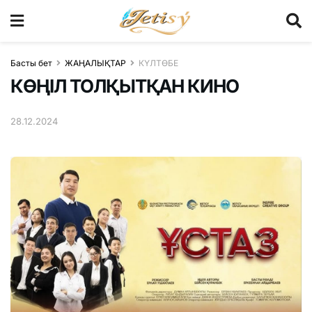
Басты бет
ЖАҢАЛЫҚТАР
КҮЛТӨБЕ
КӨҢІЛ ТОЛҚЫТҚАН КИНО
28.12.2024