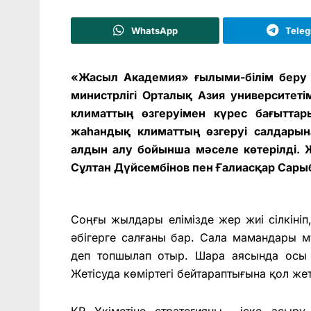
WhatsApp
Tele
«Жасыл Академия» ғылыми-білім беру 
министрлігі Орталық Азия университеті
климаттың өзгеруімен күрес бағыттар
жаһандық климаттың өзгеруі салдарын
алдын алу бойынша мәселе көтерілді.
Сұлтан Дүйсембінов пен Ғалиасқар Сары
Соңғы жылдары елімізде жер жиі сілкіні
әбігерге салғаны бар. Сала мамандары мұ
деп топшылап отыр. Шара аясында осы т
Жетісуда көміртегі бейтараптығына қол ж
ҚР Үкіметіне стратегияны іске асыру