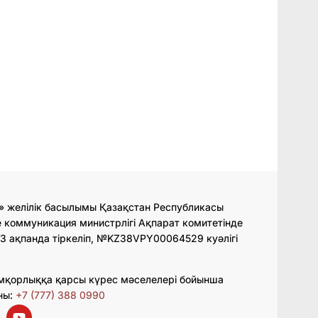
» желілік басылымы Қазақстан Республикасы
 коммуникация министрлігі Ақпарат комитетінде
3 ақпанда тіркеліп, №KZ38VPY00064529 куәлігі
мқорлыққа қарсы күрес мәселелері бойынша
ны:
+7 (777) 388 0990