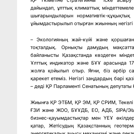
дайындап, ұлттық климаттық міндеттемел
шығарындыларын нормативтік-құқықтық 
ұйымдастырылып отырған жиынның негізгі 
– Экологияның жай-күйі және қоршаған
тоқталдық. Орнықты дамудың мақсатт
байланысты Қазақстанда көздеген мінде
Ұлттық индикатор және БҰҰ арасында 1
жолға қойылып отыр. Яғни, біз әрбір с
қарекет етеміз. Негізгі заңдардың бәрі қа
– деді ҚР Парламенті Сенатының депутаты
Жиынға ҚР ЭТБМ, ҚР ЭМ, ҚР СРИМ, Текелі қ
ҒЗИ және ЖОО, БҰҰДБ, ЕО, АДБ, SIPA/ЭЫ
бизнес-қауымдастықтар мен ҮЕҰ өкілде
қатар, Жетісудың Қазақстанның геотер
энергетикалық ауысу механизмі жəне дека