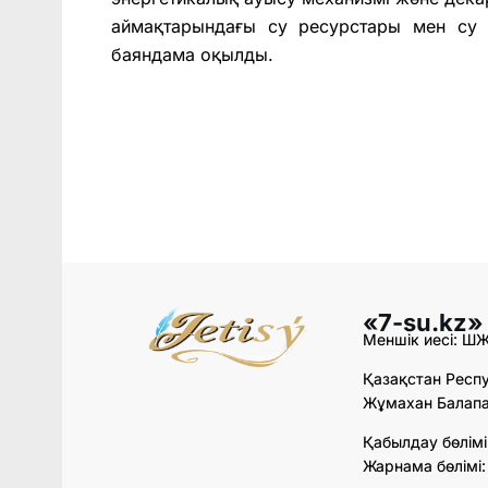
аймақтарындағы су ресурстары мен су 
баяндама оқылды.
«7-su.kz»
Меншік иесі: Ш
Қазақстан Респу
Жұмахан Балапан
Қабылдау бөлімі
Жарнама бөлімі