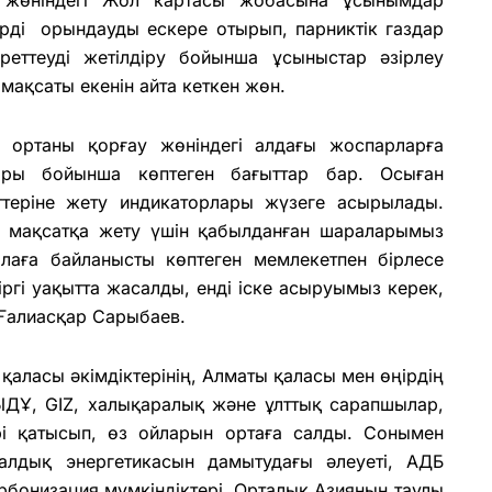
ерді орындауды ескере отырып, парниктік газдар
реттеуді жетілдіру бойынша ұсыныстар әзірлеу
мақсаты екенін айта кеткен жөн.
 ортаны қорғау жөніндегі алдағы жоспарларға
ары бойынша көптеген бағыттар бар. Осыған
ттеріне жету индикаторлары жүзеге асырылады.
7 мақсатқа жету үшін қабылданған шараларымыз
алаға байланысты көптеген мемлекетпен бірлесе
зіргі уақытта жасалды, енді іске асыруымыз керек,
 Ғалиасқар Сарыбаев.
аласы әкімдіктерінің, Алматы қаласы мен өңірдің
ДҰ, GIZ, халықаралық және ұлттық сарапшылар,
рі қатысып, өз ойларын ортаға салды. Сонымен
малдық энергетикасын дамытудағы əлеуеті, АДБ
рбонизация мүмкіндіктері, Орталық Азияның таулы