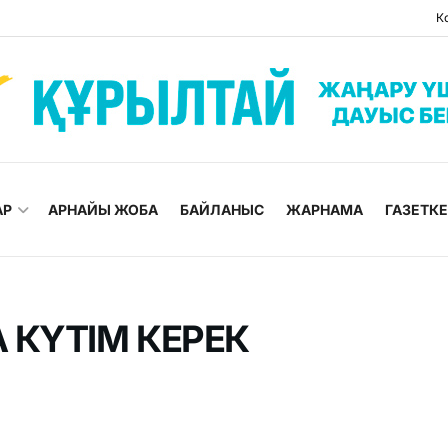
К
АР
АРНАЙЫ ЖОБА
БАЙЛАНЫС
ЖАРНАМА
ГАЗЕТК
 КҮТІМ КЕРЕК