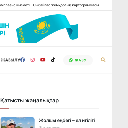
омплаенс қызметі
Сыбайлас жемқорлық картограммасы
Е ЖАЗЫЛУ
ЖАЗУ
Қатысты жаңалықтар
Жолшы еңбегі – ел игілігі