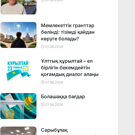
07.08.2026
Мемлекеттік гранттар
бөлінді: тізімді қайдан
көруге болады?
07.08.2026
Ұлттық құрылтай – ел
бірлігін бекемдейтін
қоғамдық диалог алаңы
07.08.2026
Болашаққа бағдар
07.08.2026
Сарыбұлақ