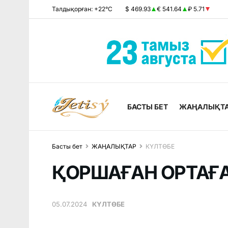
Талдықорған: +22°C
$ 469.93
€ 541.64
₽ 5.71
БАСТЫ БЕТ
ЖАҢАЛЫҚТ
Басты бет
ЖАҢАЛЫҚТАР
КҮЛТӨБЕ
ҚОРШАҒАН ОРТАҒА
05.07.2024
КҮЛТӨБЕ