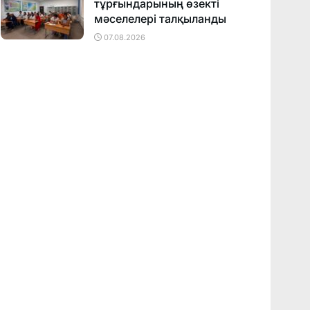
тұрғындарының өзекті
мәселелері талқыланды
07.08.2026