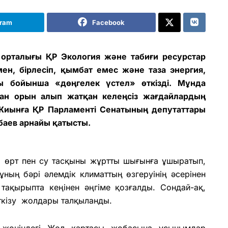
gram
Facebook
орталығы ҚР Экология және табиғи ресурстар
мен, бірлесіп, қымбат емес және таза энергия,
ы бойынша «дөңгелек үстел» өткізді. Мұнда
ан орын алып жатқан келеңсіз жағдайлардың
 Жиынға ҚР Парламенті Сенатының депутаттары
баев арнайы қатысты.
п, өрт пен су тасқыны жұртты шығынға ұшыратып,
ның бәрі әлемдік климаттың өзгеруінің әсерінен
ақырыпта кеңінен әңгіме қозғалды. Сондай-ақ,
еткізу жолдары талқыланды.
 жөніндегі Жол картасы жобасына ұсынымдар