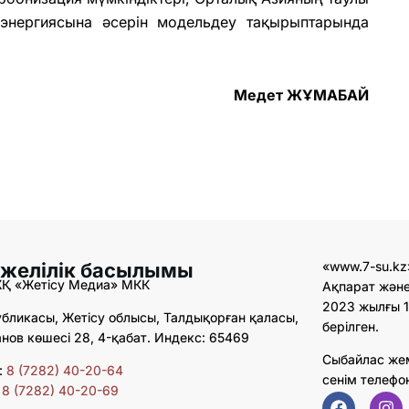
энергиясына əсерін модельдеу тақырыптарында
Медет ЖҰМАБАЙ
 желілік басылымы
«www.7-su.kz
ЖҚ «Жетісу Медиа» МКК
Ақпарат және
2023 жылғы 1
бликасы, Жетісу облысы, Талдықорған қаласы,
берілген.
ов көшесі 28, 4-қабат. Индекс: 65469
Сыбайлас же
:
8 (7282) 40-20-64
сенім телефо
:
8 (7282) 40-20-69