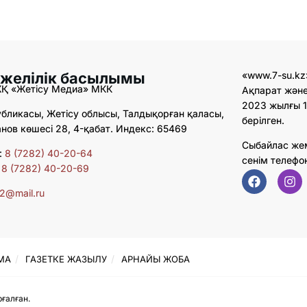
 желілік басылымы
«www.7-su.kz
ЖҚ «Жетісу Медиа» МКК
Ақпарат және
2023 жылғы 1
бликасы, Жетісу облысы, Талдықорған қаласы,
берілген.
ов көшесі 28, 4-қабат. Индекс: 65469
Сыбайлас же
:
8 (7282) 40-20-64
сенім телефо
:
8 (7282) 40-20-69
02@mail.ru
МА
ГАЗЕТКЕ ЖАЗЫЛУ
АРНАЙЫ ЖОБА
ғалған.