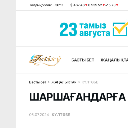
Талдықорған: +36°C
$ 467.48
€ 539.52
₽ 5.73
БАСТЫ БЕТ
ЖАҢАЛЫҚТ
Басты бет
ЖАҢАЛЫҚТАР
КҮЛТӨБЕ
ШАРШАҒАНДАРҒА
06.07.2024
КҮЛТӨБЕ