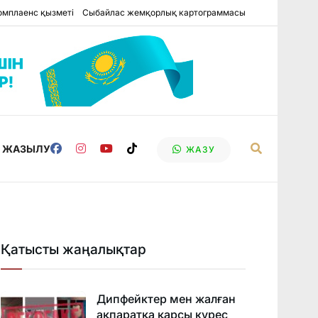
омплаенс қызметі
Сыбайлас жемқорлық картограммасы
Е ЖАЗЫЛУ
ЖАЗУ
Қатысты жаңалықтар
Дипфейктер мен жалған
ақпаратқа қарсы күрес