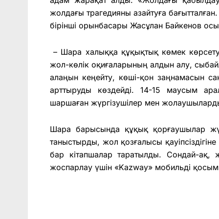
жолдағы трагедияны азайтуға бағытталған
бірінші орынбасары Жасұлан Байкенов осыл
– Шара халыққа құқықтық көмек көрсету
жол-көлік оқиғаларының алдын алу, сыба
алаңын кеңейту, көші-қон заңнамасын са
арттыруды көздейді. 14-15 маусым ар
шаршаған жүргізушілер мен жолаушыларды 
Шара барысында құқық қорғаушылар жүрг
таныстырды, жол қозғалысы қауіпсіздігіне
бар кітапшалар таратылды. Сондай-ақ, 
жоспарлау үшін «Kazway» мобильді қосымш