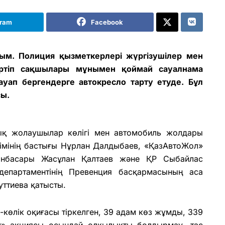
gram
Facebook
м. Полиция қызметкерлері жүргізушілер мен
ртіп сақшылары мұнымен қоймай сауалнама
ауап бергендерге автокресло тарту етуде. Бұл
ы.
ық жолаушылар көлігі мен автомобиль жолдары
мінің бастығы Нұрлан Далдыбаев, «ҚазАвтоЖол»
ынбасары Жасұлан Қалтаев және ҚР Сыбайлас
 департаментінің Превенция басқармасының аса
уттиева қатысты.
өлік оқиғасы тіркелген, 39 адам көз жұмды, 339
у» акциясы осындай олқылықты болдырмау, тас