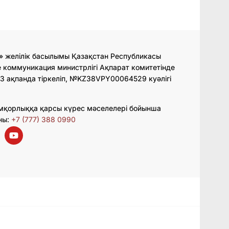
» желілік басылымы Қазақстан Республикасы
 коммуникация министрлігі Ақпарат комитетінде
3 ақпанда тіркеліп, №KZ38VPY00064529 куәлігі
мқорлыққа қарсы күрес мәселелері бойынша
ны:
+7 (777) 388 0990