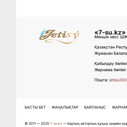
«7-su.kz»
Меншік иесі: Ш
Қазақстан Респу
Жұмахан Балапан
Қабылдау бөлімі
Жарнама бөлімі
Пошта:
jetisu20
БАСТЫ БЕТ
ЖАҢАЛЫҚТАР
БАЙЛАНЫС
ЖАРНА
© 2011 — 2025
7-su.kz
— барлық авторлық құқық заңмен қор