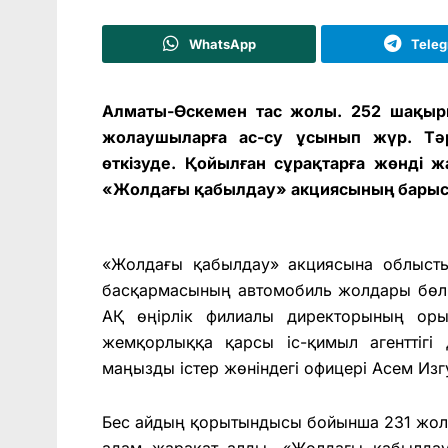
WhatsApp
Tele
Алматы-Өскемен тас жолы. 252 шақыры
жолаушыларға ас-су ұсынып жүр. Тә
өткізуде. Қойылған сұрақтарға жөнді ж
«Жолдағы қабылдау» акциясының барыс
«Жолдағы қабылдау» акциясына облыст
басқармасының автомобиль жолдары бөлі
АҚ өңірлік филиалы директорының ор
жемқорлыққа қарсы іс-қимыл агенттігі
маңызды істер жөніндегі офицері Асем Изг
Бес айдың қорытындысы бойынша 231 жол-к
адам жарақат алды. «Жолдағы қабылда