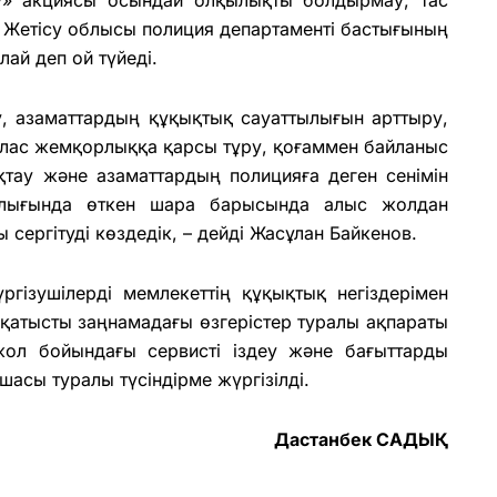
. Жетісу облысы полиция департаменті бастығының
ай деп ой түйеді.
, азаматтардың құқықтық сауаттылығын арттыру,
йлас жемқорлыққа қарсы тұру, қоғаммен байланыс
қтау және азаматтардың полицияға деген сенімін
алығында өткен шара барысында алыс жолдан
сергітуді көздедік, – дейді Жасұлан Байкенов.
ізушілерді мемлекеттің құқықтық негіздерімен
 қатысты заңнамадағы өзгерістер туралы ақпараты
жол бойындағы сервисті іздеу және бағыттарды
асы туралы түсіндірме жүргізілді.
Дастанбек САДЫҚ