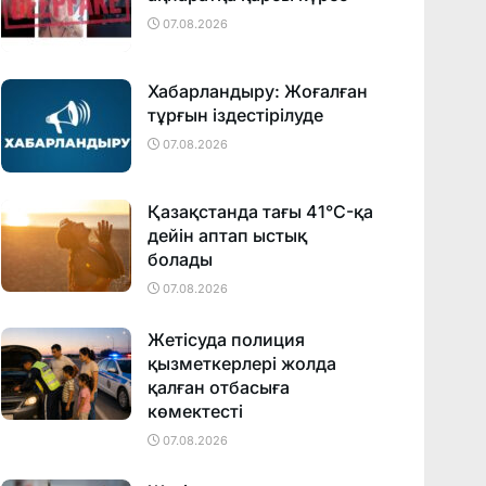
07.08.2026
Хабарландыру: Жоғалған
тұрғын іздестірілуде
07.08.2026
Қазақстанда тағы 41°C-қа
дейін аптап ыстық
болады
07.08.2026
Жетісуда полиция
қызметкерлері жолда
қалған отбасыға
көмектесті
07.08.2026