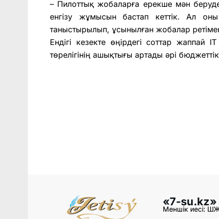
– Пилоттық жобаларға ерекше мән беруде
енгізу жұмысын бастап кеттік. Ал оны
таныстырылып, ұсынылған жобалар ретімен
Ендігі кезекте өңірдегі соттар жаппай I
төрелігінің ашықтығы артады әрі бюджетті
«7-su.kz»
Меншік иесі: Ш