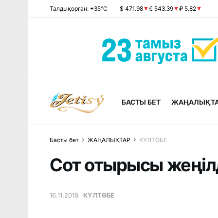
Талдықорған: +35°C
$ 471.98
€ 543.39
₽ 5.82
БАСТЫ БЕТ
ЖАҢАЛЫҚТ
Басты бет
ЖАҢАЛЫҚТАР
КҮЛТӨБЕ
Сот отырысы жеңіл
16.11.2018
КҮЛТӨБЕ