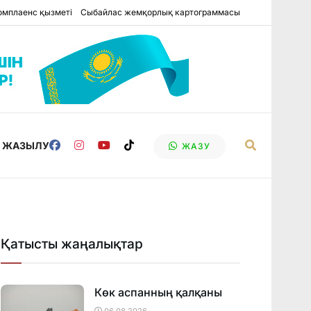
омплаенс қызметі
Сыбайлас жемқорлық картограммасы
Е ЖАЗЫЛУ
ЖАЗУ
Қатысты жаңалықтар
Көк аспанның қалқаны