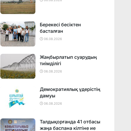
06.08.2026
Берекесі бесіктен
басталған
06.08.2026
Жаңбырлатып суарудың
тиімділігі
06.08.2026
Демократиялық үдерістің
дамуы
06.08.2026
Талдықорғанда 41 отбасы
жаңа баспана кілтіне ие