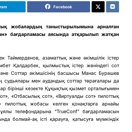
gram
Facebook
тық жобалардың таныстырылымына арналған
тан» бағдарламасы аясында атқарылып жатқан
к Таймерденов, азаматтық және әкімшілік істер
мбет Қалдарбек, қылмыстық істер жөніндегі сот
әне Соттар әкімшісінің басшысы Манас Бурашев
ң судьялары мен аудандық соттар төрағалары да
ар бірінші кезекте Құқықтық қызмет орталығымен
сот», «Отбасылық сот», «Виртуалды сот» пилоттық
T» пилоттық жобасы келген қонақтарға арнайы
 ұялы телефондарына “TrueConf” бағдарламасын
да болмай-ақ істі қарауға, қатысуға мүмкіндік