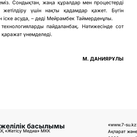
міз. Сондықтан, жаңа құралдар мен процестерді
 жетілдіру үшін нақты қадамдар қажет. Бүгін
 іске асуда, – деді Мейрамбек Таймерденұлы.
T технологияларды пайдаланбақ. Нәтижесінде сот
к қаражат үнемделеді.
М. ДАНИЯРҰЛЫ​
 желілік басылымы
«www.7-su.kz
ЖҚ «Жетісу Медиа» МКК
Ақпарат және