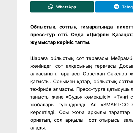
WhatsApp
Tele
Облыстық соттың ғимаратында пилот
пресс-тур өтті. Онда «Цифрлы Қазақс
жұмыстар көрініс тапты.
Шараға облыстық сот төрағасы Мейрамбе
жөніндегі сот алқасының төрағасы Досы
алқасының төрағасы Советхан Сәкенов ж
қатысты. Сонымен қатар, облыстық сотты
тәжірибе алмасты. Пресс-турға қатысушыл
танысты және «Судья көмекшісі», «Түнгі 
жобалары түсіндірілді. Ал «SMART-CO
көрсетілді. Осы жоба арқылы тараптар
орнатып, сол арқылы сот отырысы залын
алады.