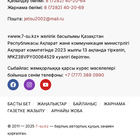
Қабылдау бөлімі:
8 (7282) 40-20-64
Жарнама бөлімі:
8 (7282) 40-20-69
Пошта:
jetisu2002@mail.ru
«www.7-su.kz» желілік басылымы Қазақстан
Республикасы Ақпарат және коммуникация министрлігі
Ақпарат комитетінде 2023 жылғы 13 ақпанда тіркеліп,
№KZ38VPY00064529 куәлігі берілген.
Сыбайлас жемқорлыққа қарсы күрес мәселелері
бойынша сенім телефоны:
+7 (777) 388 0990
БАСТЫ БЕТ
ЖАҢАЛЫҚТАР
БАЙЛАНЫС
ЖАРНАМА
ГАЗЕТКЕ ЖАЗЫЛУ
АРНАЙЫ ЖОБА
© 2011 — 2025
7-su.kz
— барлық авторлық құқық заңмен
қорғалған.