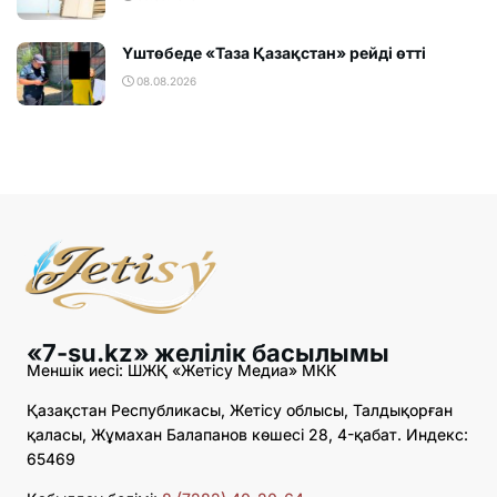
Үштөбеде «Таза Қазақстан» рейді өтті
08.08.2026
«7-su.kz» желілік басылымы
Меншік иесі: ШЖҚ «Жетісу Медиа» МКК
Қазақстан Республикасы, Жетісу облысы, Талдықорған
қаласы, Жұмахан Балапанов көшесі 28, 4-қабат. Индекс:
65469