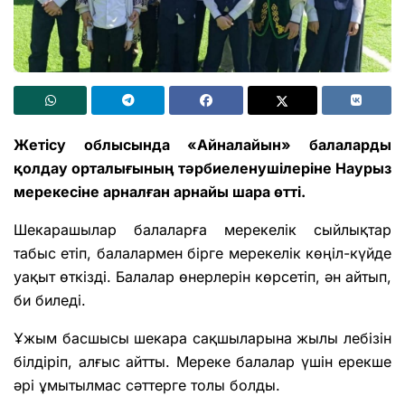
Жетісу облысында «Айналайын» балаларды
қолдау орталығының тәрбиеленушілеріне Наурыз
мерекесіне арналған арнайы шара өтті.
Шекарашылар балаларға мерекелік сыйлықтар
табыс етіп, балалармен бірге мерекелік көңіл-күйде
уақыт өткізді. Балалар өнерлерін көрсетіп, ән айтып,
би биледі.
Ұжым басшысы шекара сақшыларына жылы лебізін
білдіріп, алғыс айтты. Мереке балалар үшін ерекше
әрі ұмытылмас сәттерге толы болды.