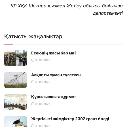
ҚР ҰҚК Шекара қызметі Жетісу облысы бойынша
департементі
Қатысты жаңалықтар
Есеюдің жасы бар ма?
08.08.2026
Алқапты сумен түлеткен
08.08.2026
Құрылысшыға құрмет
08.08.2026
Жергілікті әкімдіктер 2392 грант бөлді
08.08.2026