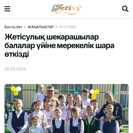
Басты бет
ЖАҢАЛЫҚТАР
КҮЛТӨБЕ
Жетісулық шекарашылар
балалар үйіне мерекелік шара
өткізді
20.03.2025