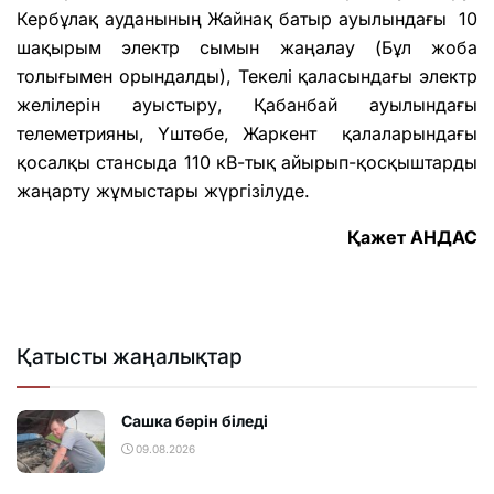
Кербұлақ ауданының Жайнақ батыр ауылындағы 10
шақырым электр сымын жаңалау (Бұл жоба
толығымен орындалды), Текелі қаласындағы электр
желілерін ауыстыру, Қабанбай ауылындағы
телеметрияны, Үштөбе, Жаркент қалаларындағы
қосалқы стансыда 110 кВ-тық айырып-қосқыштарды
жаңарту жұмыстары жүргізілуде.
Қажет АНДАС
Қатысты жаңалықтар
Сашка бәрін біледі
09.08.2026