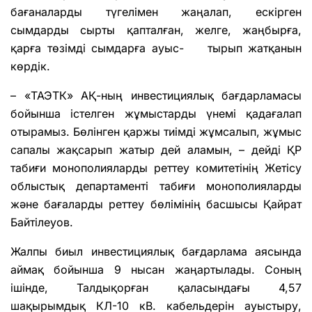
бағаналарды түгелімен жаңалап, ескірген
сымдарды сырты қапталған, желге, жаңбырға,
қарға төзімді сымдарға ауыс- тырып жатқанын
көрдік.
– «ТАЭТК» АҚ-ның инвестициялық бағдарламасы
бойынша істелген жұмыстарды үнемі қадағалап
отырамыз. Бөлінген қаржы тиімді жұмсалып, жұмыс
сапалы жақсарып жатыр дей аламын, – дейді ҚР
табиғи монополияларды реттеу комитетінің Жетісу
облыстық департаменті табиғи монополияларды
және бағаларды реттеу бөлімінің басшысы Қайрат
Байтілеуов.
Жалпы биыл инвестициялық бағдарлама аясында
аймақ бойынша 9 нысан жаңартылады. Соның
ішінде, Талдықорған қаласындағы 4,57
шақырымдық КЛ-10 кВ. кабельдерін ауыстыру,