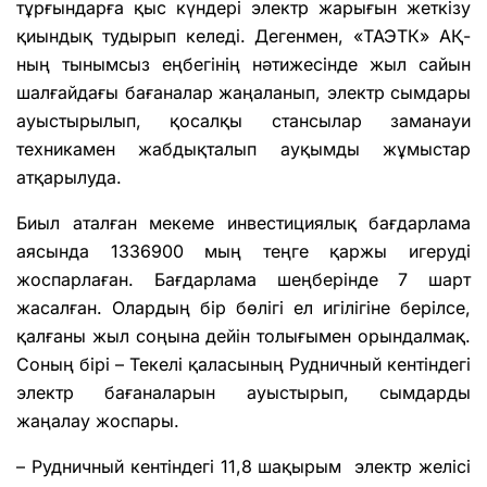
тұрғындарға қыс күндері электр жарығын жеткізу
қиындық тудырып келеді. Дегенмен, «ТАЭТК» АҚ-
ның тынымсыз еңбегінің нәтижесінде жыл сайын
шалғайдағы бағаналар жаңаланып, электр сымдары
ауыстырылып, қосалқы стансылар заманауи
техникамен жабдықталып ауқымды жұмыстар
атқарылуда.
Биыл аталған мекеме инвестициялық бағдарлама
аясында 1336900 мың теңге қаржы игеруді
жоспарлаған. Бағдарлама шеңберінде 7 шарт
жасалған. Олардың бір бөлігі ел игілігіне берілсе,
қалғаны жыл соңына дейін толығымен орындалмақ.
Соның бірі – Текелі қаласының Рудничный кентіндегі
электр бағаналарын ауыстырып, сымдарды
жаңалау жоспары.
– Рудничный кентіндегі 11,8 шақырым электр желісі