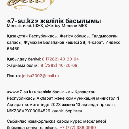
«7-su.kz» желілік басылымы
Меншік иесі: ШЖҚ «Жетісу Медиа» МКК
Қазақстан Республикасы, Жетісу облысы, Талдықорған
қаласы, Жұмахан Балапанов көшесі 28, 4-қабат. Индекс:
65469
Қабылдау бөлімі:
8 (7282) 40-20-64
Жарнама бөлімі:
8 (7282) 40-20-69
Пошта:
jetisu2002@mail.ru
«www.7-su.kz» желілік басылымы Қазақстан
Республикасы Ақпарат және коммуникация министрлігі
Ақпарат комитетінде 2023 жылғы 13 ақпанда тіркеліп,
№KZ38VPY00064529 куәлігі берілген.
Сыбайлас жемқорлыққа қарсы күрес мәселелері
бойынша сенім телефоны:
+7 (777) 388 0990