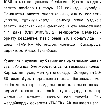
1986 жылы қолданысқа берілген. Қазіргі таңдағы
электр желілерінің тозуы 121 пайызды құрайды.
Сондықтан электр энергиясының өткізу қабілетін
ұлғайту, тұтынушыларды сенімді және үздіксіз
электр энергиясымен қамтамасыз ету мақсатында
414 дана (СВ110/105/95-2) темірбетон бағанасын
орнату көзделген. Қазір оның 218-і орнатылды, –
дейді «ТАЭТК» АҚ өндіріс жөніндегі басқарушы
директоры Айдос Туғанбаев.
Рудничный ауылы тау баурайына орналасқан шағын
ауыл. Алайда, бұл жердің қысы қытымырлау келеді.
Қар қалың түсіп, жел қатты соғады. Сондықтан 50-
60 жыл бұрын орнатылған ағаш бағаналар мен
ескірген электр сымдары қыс қаһарына шыдас
бермей жарық жиі сөніп, тұрғындардан электр
жарығына қатысты шағым көп түсетін. Осы
жағдайларды ескерген «ТАЭТК» АҚ ауылдағы ағаш