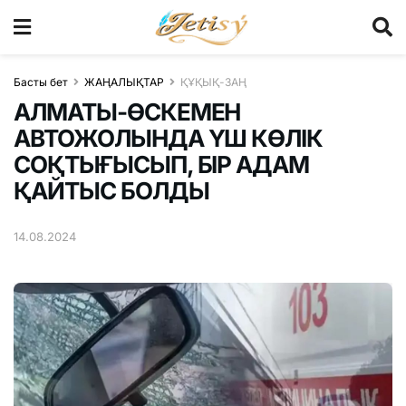
Басты бет
ЖАҢАЛЫҚТАР
ҚҰҚЫҚ-ЗАҢ
АЛМАТЫ-ӨСКЕМЕН
АВТОЖОЛЫНДА ҮШ КӨЛІК
СОҚТЫҒЫСЫП, БІР АДАМ
ҚАЙТЫС БОЛДЫ
14.08.2024