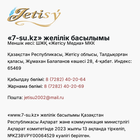
«7-su.kz» желілік басылымы
Меншік иесі: ШЖҚ «Жетісу Медиа» МКК
Қазақстан Республикасы, Жетісу облысы, Талдықорған
қаласы, Жұмахан Балапанов көшесі 28, 4-қабат. Индекс:
65469
Қабылдау бөлімі:
8 (7282) 40-20-64
Жарнама бөлімі:
8 (7282) 40-20-69
Пошта:
jetisu2002@mail.ru
«www.7-su.kz» желілік басылымы Қазақстан
Республикасы Ақпарат және коммуникация министрлігі
Ақпарат комитетінде 2023 жылғы 13 ақпанда тіркеліп,
№KZ38VPY00064529 куәлігі берілген.