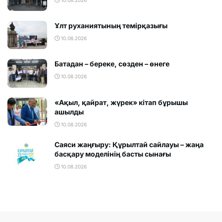
10.08.2026
Ұлт руханиятының темірқазығы
10.08.2026
Батадан – береке, сөзден – өнеге
10.08.2026
«Ақыл, қайрат, жүрек» кітап бұрышы
ашылды
10.08.2026
Саяси жаңғыру: Құрылтай сайлауы – жаңа
басқару моделінің басты сынағы
10.08.2026