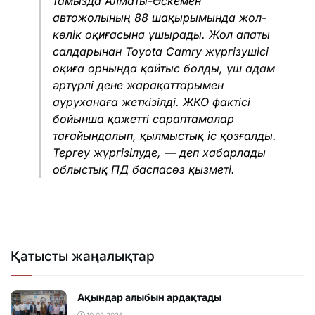
тамызда Алматы-Өскемен
автожолының 88 шақырымында жол-
көлік оқиғасына ұшырады. Жол апаты
салдарынан Toyota Camry жүргізушісі
оқиға орнында қайтыс болды, үш адам
әртүрлі дене жарақаттарымен
ауруханаға жеткізілді. ЖКО фактісі
бойынша қажетті сараптамалар
тағайындалып, қылмыстық іс қозғалды.
Тергеу жүргізілуде, — деп хабарлады
облыстық ПД баспасөз қызметі.
Қатысты жаңалықтар
Ақындар алыбын ардақтады