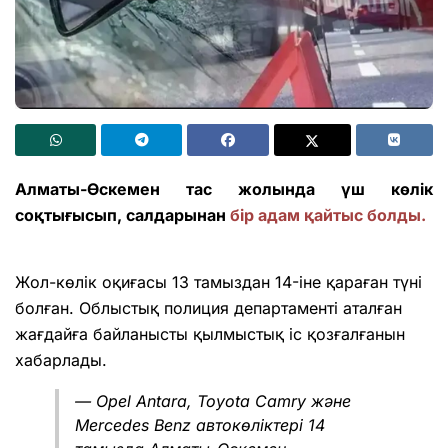
Алматы-Өскемен тас жолында үш көлік
соқтығысып, салдарынан
бір адам қайтыс болды.
Жол-көлік оқиғасы 13 тамыздан 14-іне қараған түні
болған. Облыстық полиция департаменті аталған
жағдайға байланысты қылмыстық іс қозғалғанын
хабарлады.
— Opel Antara, Toyota Camry және
Mercedes Benz автокөліктері 14