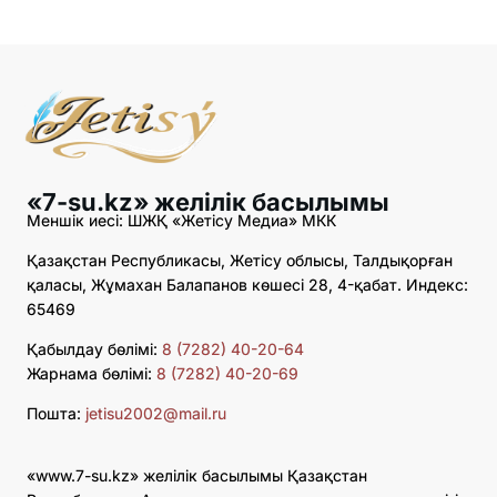
«7-su.kz» желілік басылымы
Меншік иесі: ШЖҚ «Жетісу Медиа» МКК
Қазақстан Республикасы, Жетісу облысы, Талдықорған
қаласы, Жұмахан Балапанов көшесі 28, 4-қабат. Индекс:
65469
Қабылдау бөлімі:
8 (7282) 40-20-64
Жарнама бөлімі:
8 (7282) 40-20-69
Пошта:
jetisu2002@mail.ru
«www.7-su.kz» желілік басылымы Қазақстан