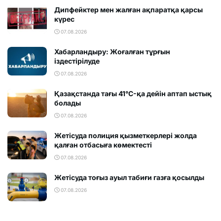
Дипфейктер мен жалған ақпаратқа қарсы
күрес
07.08.2026
Хабарландыру: Жоғалған тұрғын
іздестірілуде
07.08.2026
Қазақстанда тағы 41°C-қа дейін аптап ыстық
болады
07.08.2026
Жетісуда полиция қызметкерлері жолда
қалған отбасыға көмектесті
07.08.2026
Жетісуда тоғыз ауыл табиғи газға қосылды
07.08.2026