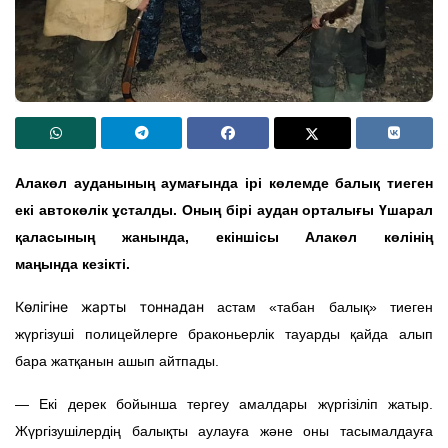
Алакөл ауданының аумағында ірі көлемде балық тиеген
екі автокөлік ұсталды. Оның бірі аудан орталығы Үшарал
қаласының жанында, екіншісы Алакөл көлінің
маңында
кезікті.
Көлігіне жарты тоннадан
астам «табан балық» тиеген
жүргізуші полицейлерге браконьерлік тауарды қайда алып
бара жатқанын ашып айтпады.
— Екі дерек бойынша тергеу амалдары жүргізіліп жатыр.
Жүргізушілердің балықты аулауға және оны тасымалдауға