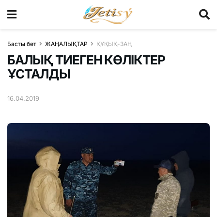
Басты бет
ЖАҢАЛЫҚТАР
ҚҰҚЫҚ-ЗАҢ
БАЛЫҚ ТИЕГЕН КӨЛІКТЕР
ҰСТАЛДЫ
16.04.2019