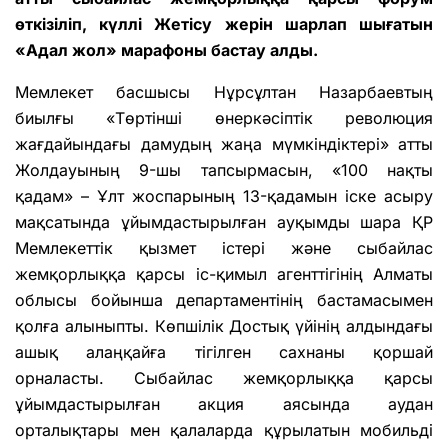
өткізіліп, күллі Жетісу жерін шарлап шығатын
«Адал жол» марафоны бастау алды.
Мемлекет басшысы Нұрсұлтан Назарбаевтың
биылғы «Төртінші өнеркәсіптік революция
жағдайындағы дамудың жаңа мүмкіндіктері» атты
Жолдауының 9-шы тапсырмасын, «100 нақты
қадам» – Ұлт жоспарының 13-қадамын іске асыру
мақсатында ұйымдастырылған ауқымды шара ҚР
Мемлекеттік қызмет істері және сыбайлас
жемқорлыққа қарсы іс-қимыл агенттігінің Алматы
облысы бойынша департаментінің бастамасымен
қолға алыныпты. Көпшілік Достық үйінің алдындағы
ашық алаңқайға тігілген сахнаны қоршай
орналасты. Сыбайлас жемқорлыққа қарсы
ұйымдастырылған акция аясында аудан
орталықтары мен қалаларда құрылатын мобильді