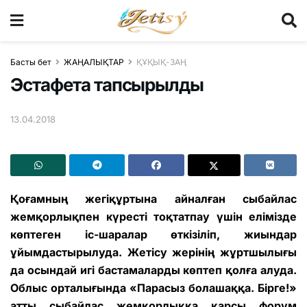
Басты бет
ЖАҢАЛЫҚТАР
ҚҰҚЫҚ-ЗАҢ
Эстафета тапсырылды
13.04.2018
Қоғамның жегіқұртына айналған сыбайлас
жемқорлықпен күресті тоқтатпау үшін елімізде
көптеген іс-шаралар өткізіліп, жиындар
ұйымдастырылуда. Жетісу жерінің жұртшылығы
да осындай игі бастамаларды көптеп қолға алуда.
Облыс орталығында «Парасыз болашаққа. Бірге!»
атты сыбайлас жемқорлыққа қарсы форум