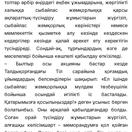
топтар әрбір өңірдегі еңбек ұжымдарына, жергілікті
халыққа сыбайлас жемқорлыққа қарсы
ақпараттық-түсіндіру жұмыстарын жүргізіп,
сыбайлас жемқорлық көріністері немесе
мемлекеттік қызметке алу кезінде кездескен
кедергілер кезінде қалай әрекет ету керектігін
түсіндіреді. Сондай-ақ, тұрғындардың өзге де
мәселелері бойынша көшпелі қабылдау өткізіледі.
– Былтыр осы акцияны бастар кезде
Талдықорғандағы Тіл сарайына қоғамдық
ұйымдардың белсенділерін шақырып: «Ел ішінде
сыбайлас жемқорлыққа мүлдем төзбеушілік
бойынша осындай игілікті іс басталады.
Қатарымызға қосылыңыздар!» деген ұсыныс берген
болатынбыз. Оны әрқалай қабылдағандар болды.
Соған орай түсіндіру жұмыстарын жүргізіп,
алғашқы келісімшарт – меморандумға қол қойған