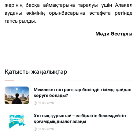
жерінің басқа аймақтарына таралуы үшін Алакөл
ауданы әкімінің орынбасарына эстафета ретінде
тапсырылды.
Мәди Әсетұлы
Қатысты жаңалықтар
Мемлекеттік гранттар бөлінді: тізімді қайдан
көруге болады?
07.08.2026
Ұлттық құрылтай – ел бірлігін бекемдейтін
қоғамдық диалог алаңы
07.08.2026