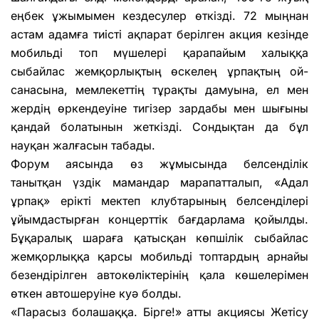
еңбек ұжымымен кездесулер өткізді. 72 мыңнан
астам адамға тиісті ақпарат берілген акция кезінде
мобильді топ мүшелері қарапайым халыққа
сыбайлас жемқорлықтың өскелең ұрпақтың ой-
санасына, мемлекеттің тұрақты дамуына, ел мен
жердің өркендеуіне тигізер зардабы мен шығыны
қандай болатынын жеткізді. Сондықтан да бұл
науқан жалғасын табады.
Форум аясында өз жұмысында белсенділік
танытқан үздік мамандар марапатталып, «Адал
ұрпақ» ерікті мектеп клубтарының белсенділері
ұйымдастырған концерттік бағдарлама қойылды.
Бұқаралық шараға қатысқан көпшілік сыбайлас
жемқорлыққа қарсы мобильді топтардың арнайы
безендірілген автокөліктерінің қала көшелерімен
өткен автошеруіне куә болды.
«Парасыз болашаққа. Бірге!» атты акциясы Жетісу