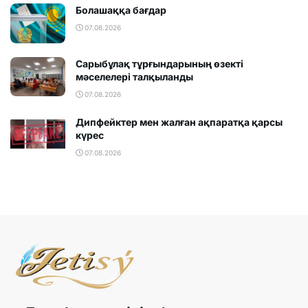
Болашаққа бағдар
07.08.2026
Сарыбұлақ тұрғындарының өзекті
мәселелері талқыланды
07.08.2026
Дипфейктер мен жалған ақпаратқа қарсы
күрес
07.08.2026