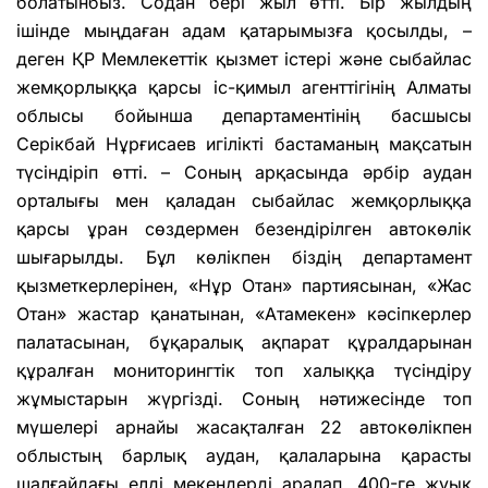
болатынбыз. Содан бері жыл өтті. Бір жылдың
ішінде мыңдаған адам қатарымызға қосылды, –
деген ҚР Мемлекеттік қызмет істері және сыбайлас
жемқорлыққа қарсы іс-қимыл агенттігінің Алматы
облысы бойынша департаментінің басшысы
Серікбай Нұрғисаев игілікті бастаманың мақсатын
түсіндіріп өтті. – Соның арқасында әрбір аудан
орталығы мен қаладан сыбайлас жемқорлыққа
қарсы ұран сөздермен безендірілген автокөлік
шығарылды. Бұл көлікпен біздің департамент
қызметкерлерінен, «Нұр Отан» партиясынан, «Жас
Отан» жастар қанатынан, «Атамекен» кәсіпкерлер
палатасынан, бұқаралық ақпарат құралдарынан
құралған мониторингтік топ халыққа түсіндіру
жұмыстарын жүргізді. Соның нәтижесінде топ
мүшелері арнайы жасақталған 22 автокөлікпен
облыстың барлық аудан, қалаларына қарасты
шалғайдағы елді мекендерді аралап, 400-ге жуық