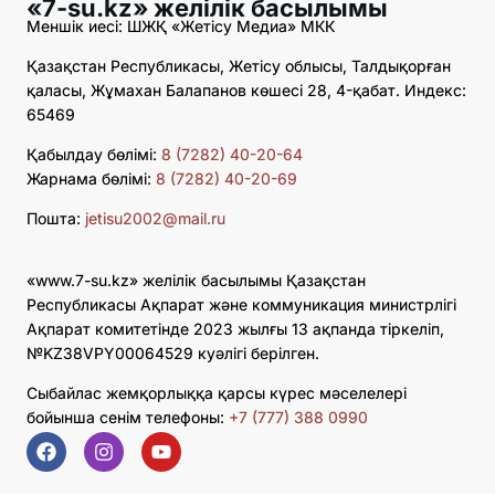
«7-su.kz» желілік басылымы
Меншік иесі: ШЖҚ «Жетісу Медиа» МКК
Қазақстан Республикасы, Жетісу облысы, Талдықорған
қаласы, Жұмахан Балапанов көшесі 28, 4-қабат. Индекс:
65469
Қабылдау бөлімі:
8 (7282) 40-20-64
Жарнама бөлімі:
8 (7282) 40-20-69
Пошта:
jetisu2002@mail.ru
«www.7-su.kz» желілік басылымы Қазақстан
Республикасы Ақпарат және коммуникация министрлігі
Ақпарат комитетінде 2023 жылғы 13 ақпанда тіркеліп,
№KZ38VPY00064529 куәлігі берілген.
Сыбайлас жемқорлыққа қарсы күрес мәселелері
бойынша сенім телефоны:
+7 (777) 388 0990