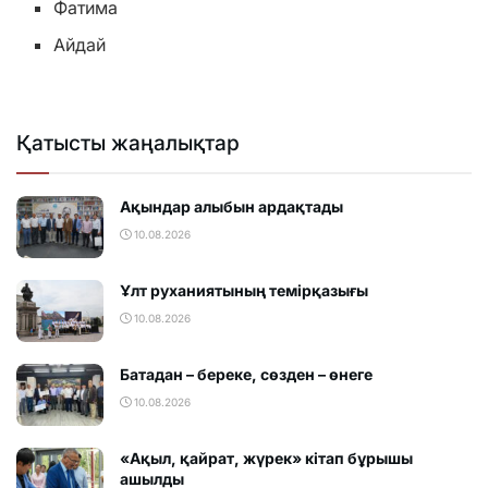
Фатима
Айдай
Қатысты жаңалықтар
Ақындар алыбын ардақтады
10.08.2026
Ұлт руханиятының темірқазығы
10.08.2026
Батадан – береке, сөзден – өнеге
10.08.2026
«Ақыл, қайрат, жүрек» кітап бұрышы
ашылды