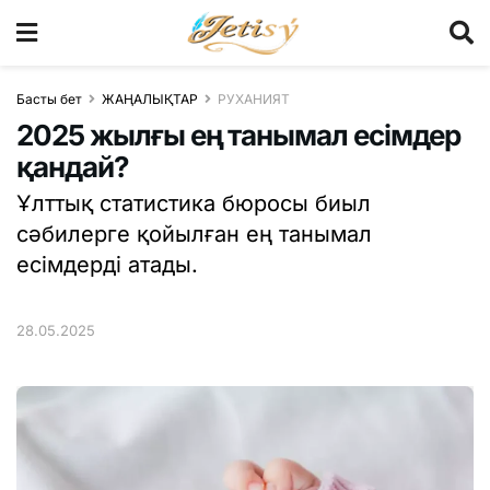
Басты бет
ЖАҢАЛЫҚТАР
РУХАНИЯТ
2025 жылғы ең танымал есімдер
қандай?
Ұлттық статистика бюросы биыл
сәбилерге қойылған ең танымал
есімдерді атады.
28.05.2025