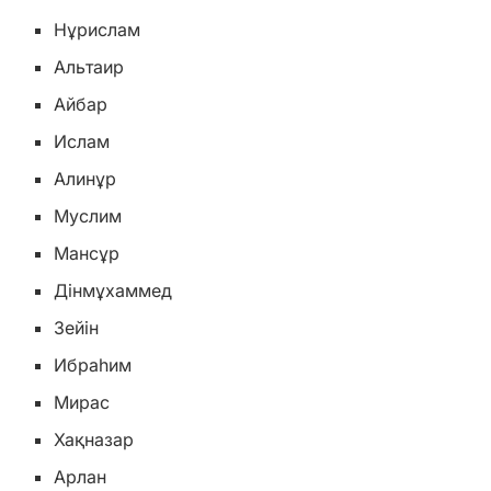
Нұрислам
Альтаир
Айбар
Ислам
Алинұр
Муслим
Мансұр
Дінмұхаммед
Зейін
Ибраһим
Мирас
Хақназар
Арлан