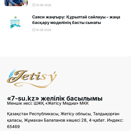
10.08.2026
Саяси жаңғыру: Құрылтай сайлауы – жаңа
басқару моделінің басты сынағы
10.08.2026
«7-su.kz» желілік басылымы
Меншік иесі: ШЖҚ «Жетісу Медиа» МКК
Қазақстан Республикасы, Жетісу облысы, Талдықорған
қаласы, Жұмахан Балапанов көшесі 28, 4-қабат. Индекс:
65469