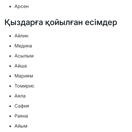
Арсен
Қыздарға қойылған есімдер
Айлин
Медина
Асылым
Айша
Мариям
Томирис
Аяла
Сафия
Раяна
Айым