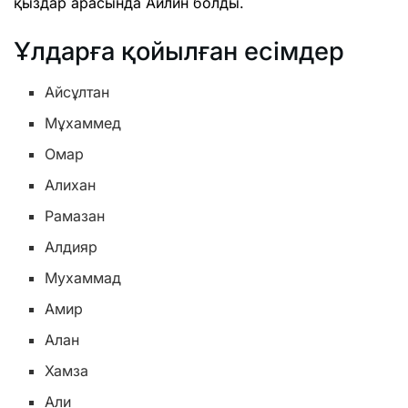
қыздар арасында Айлин болды.
Ұлдарға қойылған есімдер
Айсұлтан
Мұхаммед
Омар
Алихан
Рамазан
Алдияр
Мухаммад
Амир
Алан
Хамза
Али