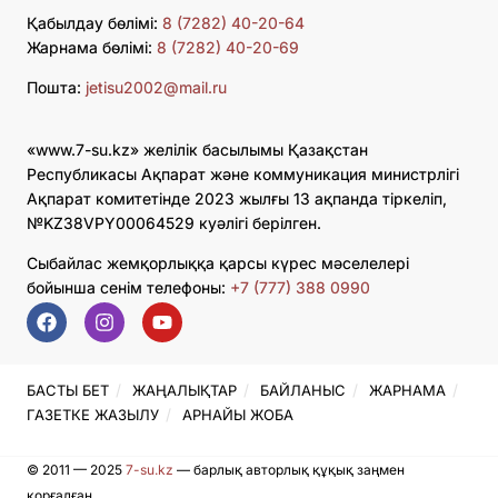
Қабылдау бөлімі:
8 (7282) 40-20-64
Жарнама бөлімі:
8 (7282) 40-20-69
Пошта:
jetisu2002@mail.ru
«www.7-su.kz» желілік басылымы Қазақстан
Республикасы Ақпарат және коммуникация министрлігі
Ақпарат комитетінде 2023 жылғы 13 ақпанда тіркеліп,
№KZ38VPY00064529 куәлігі берілген.
Сыбайлас жемқорлыққа қарсы күрес мәселелері
бойынша сенім телефоны:
+7 (777) 388 0990
БАСТЫ БЕТ
ЖАҢАЛЫҚТАР
БАЙЛАНЫС
ЖАРНАМА
ГАЗЕТКЕ ЖАЗЫЛУ
АРНАЙЫ ЖОБА
© 2011 — 2025
7-su.kz
— барлық авторлық құқық заңмен
қорғалған.