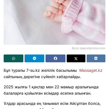
Фото: depositphotos.com
Бұл туралы 7-su.kz желілік басылымы
Massaget.kz
сайтының дерегіне сүйеніп хабарлайды.
2025 жылғы 1 қаңтар мен 22 мамыр аралығында
балаларға қойылған есімдер есепке алынған.
Ұлдар арасында ең танымал есім Айсұлтан болса,