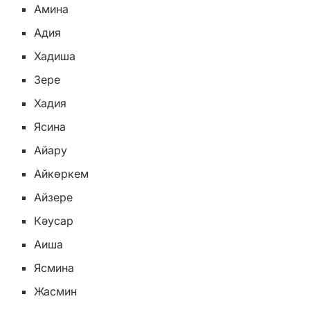
Амина
Адия
Хадиша
Зере
Хадия
Ясина
Айару
Айкөркем
Айзере
Кәусар
Аиша
Ясмина
Жасмин