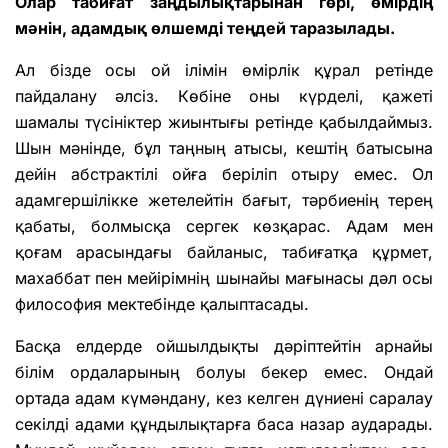
Олар табиғат заңдылықтарынан гөрі, өмірдің
мәнін, адамдық өлшемді теңдей таразылады.
Ал бізде осы ой ілімін өмірлік құрал ретінде
пайдалану әлсіз. Көбіне оны күрделі, қажеті
шамалы түсініктер жиынтығы ретінде қабылдаймыз.
Шын мәнінде, бұл таңның атысы, кештің батысына
дейін абстрактілі ойға беріліп отыру емес. Ол
адамгершілікке жетелейтін бағыт, тәрбиенің терең
қабаты, болмысқа сергек көзқарас. Адам мен
қоғам арасындағы байланыс, табиғатқа құрмет,
махаббат пен мейірімнің шынайы мағынасы дәл осы
философия мектебінде қалыптасады.
Басқа елдерде ойшылдықты дәріптейтін арнайы
білім ордаларының болуы бекер емес. Ондай
ортада адам күмәндану, кез келген дүниені саралау
секілді адами құндылықтарға баса назар аударады.