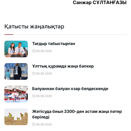
Санжар СҰЛТАНҒАЗЫ
Қатысты жаңалықтар
Тағдыр табыстырған
09.08.2026
Ұлттық құрамда жаңа бапкер
08.08.2026
Балуаннан балуан озар белдескенде
08.08.2026
Жетісуда биыл 3300-ден астам жаңа пәтер
беріледі
08.08.2026