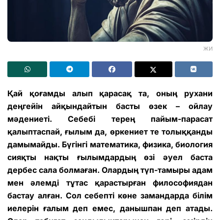
ЖИ
Қай қоғамды алып қарасақ та, оның рухани
деңгейін айқындайтын басты өзек – ойлау
мәдениеті. Себебі терең пайым-парасат
қалыптаспай, ғылым да, өркениет те толыққанды
дамымайды. Бүгінгі математика, физика, биология
сияқты нақты ғылымдардың өзі әуел баста
дербес сала болмаған. Олардың түп-тамыры адам
мен әлемді тұтас қарастырған философиядан
бастау алған. Сол себепті көне замандарда білім
иелерін ғалым деп емес, данышпан деп атады.