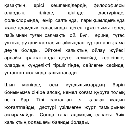
қазақтың, әрісі көшпенділердің философиясы
олардың тілінде, дінінде, дәстүрінде,
фольклорында, өмір салтында, парықшылдығында
және адамдық сапасында» деген тұжырымы терең
пайымнан туған салмақты ой. Бұл, әрине, тұтас
ұлттың рухани картасын айқындап тұрған анықтама
деуге болады. Өйткені халықтың ойлау жүйесі
арнайы трактаттарда деуге келмейді, керісінше,
олардың күнделікті тіршілігінде, сөйлеген сөзінде,
ұстанған жолында қалыптасады.
Шын мәнінде, осы құндылықтардың бәрін
бойымызға сіңіре алсақ, кемел қоғам құруға толық
негіз бар. Тілі сақталған ел қазақи жадын
жоғалтпайды, дәстүрі үзілмеген жұрт тамырынан
ажырамайды. Сонда ғана адамдық сапасы биік
халықтың болашағы баянды болады.