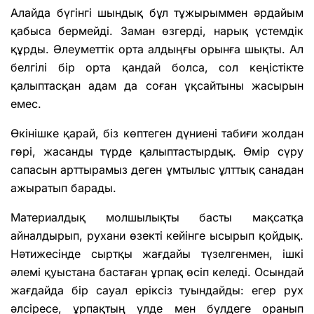
Алайда бүгінгі шындық бұл тұжырыммен әрдайым
қабыса бермейді. Заман өзгерді, нарық үстемдік
құрды. Әлеуметтік орта алдыңғы орынға шықты. Ал
белгілі бір орта қандай болса, сол кеңістікте
қалыптасқан адам да соған ұқсайтыны жасырын
емес.
Өкінішке қарай, біз көптеген дүниені табиғи жолдан
гөрі, жасанды түрде қалыптастырдық. Өмір сүру
сапасын арттырамыз деген ұмтылыс ұлттық санадан
ажыратып барады.
Материалдық молшылықты басты мақсатқа
айналдырып, рухани өзекті кейінге ысырып қойдық.
Нәтижесінде сыртқы жағдайы түзелгенмен, ішкі
әлемі қуыстана бастаған ұрпақ өсіп келеді. Осындай
жағдайда бір сауал еріксіз туындайды: егер рух
әлсіресе, ұрпақтың үлде мен бүлдеге оранып