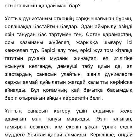
отырғанының қандай мәні бар?
Ұлттық дүниетаным өткеннің сарқыншағынан бұрын,
болашаққа бастайтын бағдар. Одан айырылу өзіңді
өзің танудан бас тартумен тең. Соған қарамастан,
осы қазынаны жүйелеп, жарыққа шығару ісі
кенжелеп тұр. Берісі елу том, әрісі жүз том кітапқа
татитын рухани мұраны жинақтап, ел игілігіне
ұсынуға келгенде, демеуші табу қиын да, ал
жастардың санасын улайтын, жеңіл дүниелерге
қаржы аямай құйылатын жағдай қалыпты көрініске
айналды. Бұл қоғамның қай бағытқа басымдық
беріп отырғанын айқын көрсететін белгі.
Ұлттың санасын көтеру үшін алдымен жеке
адамның өзін тануы маңызды. Өзін таныған,
тамырын сезінген, кім екенін ұққан ұрпақ елдік
мүддеге бейжай қарай алмайды. Керісінше, ондай