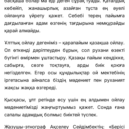
басқаша болар ма еді деген сұрақ туады. Қаталдық
көбейіп, жанашырлық азайған тұста ең әуелі
ойлануға үйрету қажет. Себебі терең пайымға
дағдыланған адам өзгенің тағдырына немқұрайды
қарай алмайды.
Ұлттық ойлау дегеніміз – қарапайым қазақша ойлау.
Ол өткенді дәріптеуден бұрын, сол рухани өзекті
бүгінгі өмірмен ұштастыру. Қазақы пайым кеңдікке,
сабырға, сөзге тоқтауға, арды биік қоюға
негізделген. Егер осы құндылықтар ой мектебінің
іргетасына айналса біздің мәдениет пен руханият
жақсы жаққа өзгереді.
Қысқасы, ұлт ретінде өсу үшін ең алдымен ойлау
мәдениетімізді жаңғыртуымыз қажет. Сонда ғана
сапалы адамдық болмыс биіктей түспек.
Жазушы-этнограф Ақселеу Сейдімбектің: «Берісі