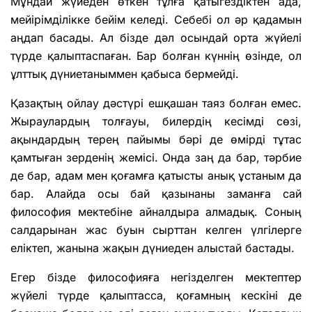
Мұндай жүйеден өткен тұлға қатыгездіктен ада,
мейірімділікке бейім келеді. Себебі ол әр қадамын
аңдап басады. Ал бізде дәл осындай орта жүйелі
түрде қалыптаспаған. Бар болған күннің өзінде, ол
ұлттық дүниетаныммен қабыса бермейді.
Қазақтың ойлау дәстүрі ешқашан таяз болған емес.
Жыраулардың толғауы, билердің кесімді сөзі,
ақындардың терең пайымы бәрі де өмірді тұтас
қамтыған зерденің жемісі. Онда заң да бар, тәрбие
де бар, адам мен қоғамға қатысты анық ұстаным да
бар. Алайда осы бай қазынаны заманға сай
философия мектебіне айналдыра алмадық. Соның
салдарынан жас буын сырттан келген үлгілерге
еліктеп, жанына жақын дүниеден алыстай бастады.
Егер бізде философияға негізделген мектептер
жүйелі түрде қалыптасса, қоғамның кескіні де