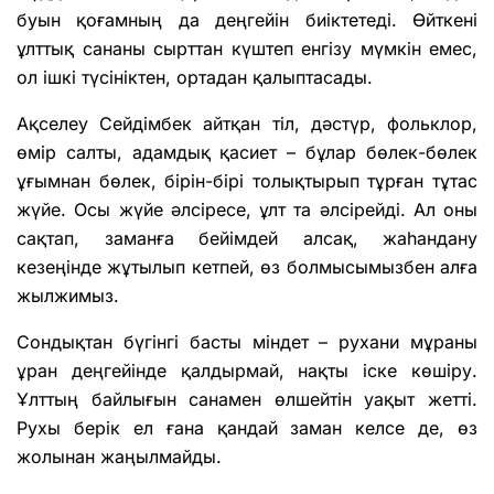
буын қоғамның да деңгейін биіктетеді. Өйткені
ұлттық сананы сырттан күштеп енгізу мүмкін емес,
ол ішкі түсініктен, ортадан қалыптасады.
Ақселеу Сейдімбек айтқан тіл, дәстүр, фольклор,
өмір салты, адамдық қасиет – бұлар бөлек-бөлек
ұғымнан бөлек, бірін-бірі толықтырып тұрған тұтас
жүйе. Осы жүйе әлсіресе, ұлт та әлсірейді. Ал оны
сақтап, заманға бейімдей алсақ, жаһандану
кезеңінде жұтылып кетпей, өз болмысымызбен алға
жылжимыз.
Сондықтан бүгінгі басты міндет – рухани мұраны
ұран деңгейінде қалдырмай, нақты іске көшіру.
Ұлттың байлығын санамен өлшейтін уақыт жетті.
Рухы берік ел ғана қандай заман келсе де, өз
жолынан жаңылмайды.