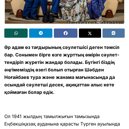
Әр адам өз тағ­дыры­ның сәу­лет­шісі деген тәмсіл
бар. Сонымен бірге өзге жұрт­тың өмірін сәулет­
тен­діріп жүре­тін жандар болады. Бүгінгі біздің
әңгі­меміздің өзегі болып отырған Шәб­ден
Ноғайбаев тура және жана­ма мағы­насында да
осындай сәу­летші десек, ақи­қаттан алыс кете
қоймаған болар едік.
Ол 1941 жылдың тамылжығын тамы­зында
Еңбекшіқазақ ауданына қарасты Түрген ауылында