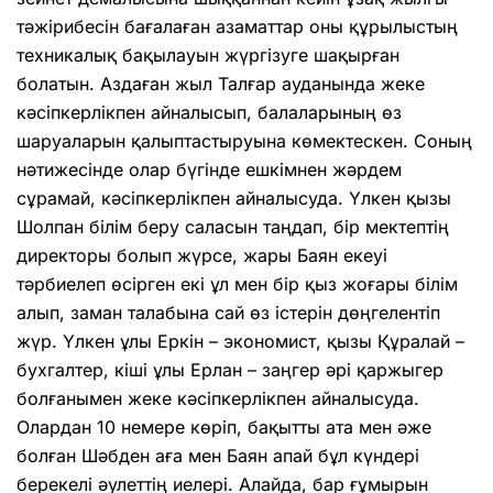
тәжірибесін бағалаған аза­маттар оны құрылыстың
техникалық бақы­лауын жүргізуге шақырған
болатын. Азда­ған жыл Талғар ауданында жеке
кәсіп­керлікпен айналысып, балаларының өз
шаруаларын қалыптастыруына көмек­тескен. Соның
нәтижесінде олар бүгінде ешкімнен жәрдем
сұрамай, кәсіпкерлікпен айналысуда. Үлкен қызы
Шолпан білім беру саласын таңдап, бір мектептің
директоры болып жүрсе, жары Баян екеуі
тәрбиелеп өсірген екі ұл мен бір қыз жоғары білім
алып, заман талабына сай өз істерін дөңге­лентіп
жүр. Үлкен ұлы Еркін – экономист, қызы Құралай –
бухгалтер, кіші ұлы Ерлан – заңгер әрі қаржыгер
болғанымен жеке кәсіп­кер­лік­пен айналысуда.
Олардан 10 немере көріп, бақытты ата мен әже
болған Шәбден аға мен Баян апай бұл күндері
берекелі әулеттің иелері. Алайда, бар ғұмырын