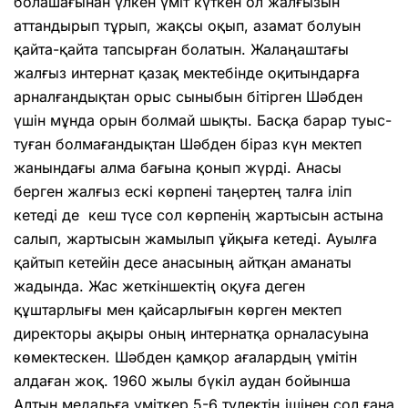
болашағынан үлкен үміт күткен ол жал­ғызын
аттандырып тұрып, жақсы оқып, азамат болуын
қайта-қайта тап­сырған болатын. Жалаңаштағы
жалғыз интернат қазақ мектебінде оқитындарға
арналған­дықтан орыс сыныбын бітірген Шәбден
үшін мұнда орын болмай шықты. Басқа барар туыс-
туған болма­ғандықтан Шәбден біраз күн мектеп
жанындағы алма бағына қонып жүрді. Анасы
берген жалғыз ескі көрпені таңертең талға іліп
кетеді де кеш түсе сол көрпенің жарты­сын астына
салып, жартысын жамылып ұйқыға кетеді. Ауылға
қайтып кетейін десе анасының айтқан аманаты
жадында. Жас жеткіншектің оқуға деген
құштарлығы мен қайсарлығын көрген мектеп
директоры ақыры оның интернатқа орналасуына
көмек­тескен. Шәбден қамқор ағалардың үмітін
алдаған жоқ. 1960 жылы бүкіл аудан бойын­ша
Алтын медальға үміткер 5-6 түлектің ішінен сол ғана