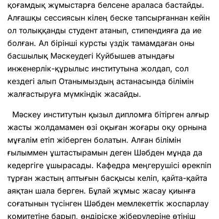
қоғамдық жұмыс­тарға белсене араласа бастайды.
Алғашқы сессиясын кілең беске тапсыр­ғаннан кейін
ол толыққанды студент атанып, стипендияға да ие
болған. Ал бірінші курсты үздік тамамдаған оны
басшылық Мәскеудегі Куйбышев атындағы
инженерлік-құрылыс институтына жолдап, сол
кездегі алып Отанымыздың астана­сында білімін
жалғас­тыруға мүмкіндік жасайды.
Мәскеу институтын қызыл дипломға бітірген алғыр
жасты жолдамамен өзі оқыған жоғары оқу орнына
мұғалім етіп жіберген болатын. Алған білімін
ғылыммен ұштас­тырамын деген Шәбден мұнда да
кедергіге ұшырасады. Кафедра меңгерушісі өрекпіп
тұрған жастың аптығын басқысы келіп, қайта-қайта
аяқтан шала берген. Бұлай жұмыс жасау қиынға
соғатынын түсінген Шәбден мемлекеттік жоспарлау
комитетіне барып, өндіріске жіберулеріне өтініш