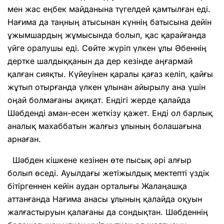
мен жас еңбек май­данына түгелдей қамтылған еді.
Нағи­ма да таңның атысынан күннің батысына дейін
ұжымшардың жұмы­сында болып, қас қарайғанда
үйге оралу­шы еді. Сөйте жүріп үлкен ұлы Әбеннің
дертке шалдық­қанын да дер кезінде аңғармай
қалған сияқты. Күйеуінен қаралы қағаз келіп, қайғы
жұтып отыр­ғанда үлкен ұлынан айырылу ана үшін
оңай болмағаны ақиқат. Ендігі жерде қалайда
Шәбденді аман-есен жеткізу қажет. Енді ол барлық
ана­лық махаббатын жалғыз ұлының бола­шағына
арнаған.
Шәбден кішкене кезінен өте пысық әрі алғыр
болып өседі. Ауылдағы жеті­жылдық мек­тепті үздік
бітіргеннен кейін аудан орталығы Жалаңашқа
аттанғанда Нағима анасы ұлының қалайда оқуын
жалғас­тыруын қалағаны да сондықтан. Шәбден­нің