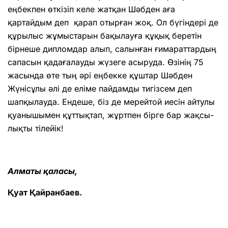
еңбекпен өткізіп келе жатқан Шәбден аға
қартайдым деп қарап отырған жоқ. Ол бүгіндері де
құрылыс жұмыс­тарын бақы­лауға құқық беретін
бірнеше диплом­дар алып, салынған ғимарат­тардың
сапасын қадағалауды жүзеге асыруда. Өзінің 75
жасында өте тың әрі еңбекке құштар Шәбден
Жүнісұлы әлі де еліме пайдамды тигізсем деп
шапқылауда. Ендеше, біз де ме­рейтой иесін айтулы
қуанышымен құт­тық­­тап, жұртпен бірге бар жақсы­
лықты тілейік!
Алматы қаласы,
Қуат Қайранбаев.