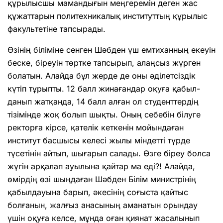
құры­лысшы мамандығын меңгеремін деген жас
құжат­тарын политехникалық институттың құры­лыс
факультетіне тапсырады.
Өзінің біліміне сенген Шәбден үш емтиханның екеуін
беске, біреуін төртке тапсырып, алаңсыз жүрген
болатын. Алайда бұл жерде де оны әділетсіздік
күтіп тұрыпты. 12 балл жинағандар оқуға қабыл­
данып жатқанда, 14 балл алған ол студент­тердің
тізімінде жоқ болып шықты. Оның себебін білуге
ректорға кірсе, қателік кеткенін мойындаған
институт басшысы келесі жылы міндетті түрде
түсетінін айтып, шығарып салады. Өзге біреу болса
жүгін арқалап ауылына қайтар ма еді?! Алайда,
өмірдің өзі шыңдаған Шәбден Білім министрінің
қабыл­дауына барып, әкесінің соғыста қайтыс
болғанын, жалғыз анасының аманатын орындау
үшін оқуға келсе, мұнда оған қиянат жасалынып