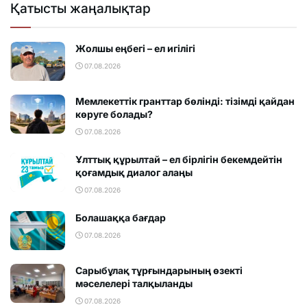
Қатысты жаңалықтар
Жолшы еңбегі – ел игілігі
07.08.2026
Мемлекеттік гранттар бөлінді: тізімді қайдан
көруге болады?
07.08.2026
Ұлттық құрылтай – ел бірлігін бекемдейтін
қоғамдық диалог алаңы
07.08.2026
Болашаққа бағдар
07.08.2026
Сарыбұлақ тұрғындарының өзекті
мәселелері талқыланды
07.08.2026