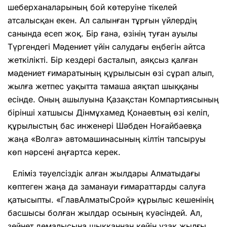
шеберханаларының бой кө­теруіне тікелей
атсалысқан екен. Ал салын­ған тұрғын үйлердің
санында есеп жоқ. Бір ғана, өзінің туған ауылы
Түргендегі Мәде­ниет үйін салудағы еңбегін айтса
жеткілікті. Бір кездері басталып, аяқсыз қалған
мәде­ниет ғимара­тының құрылысын өзі сұрап алып,
жылға жетпес уақытта тамаша аяқтап шыққаны
есінде. Оның ашылуына Қазақ­стан Ком­пар­тиясының
бірінші хатшысы Дін­мұхамед Қонаевтың өзі келіп,
құры­лыстың бас инженері Шәб­ден Ноғай­баевқа
жаңа «Волга» автома­шинасының кілтін тапсыруы
көп нәрсені аңғартса керек.
Еліміз тәуелсіздік алған жылдары Алматыдағы
көптеген жаңа да заманауи ғима­раттарды салуға
қатысыпты. «Глав­АлматыСрой» құрылыс кешенінің
бас­шысы болған жылдар осының куәсіндей. Ал,
зейнет демалысына шыққаннан кейін ұзақ жылғы