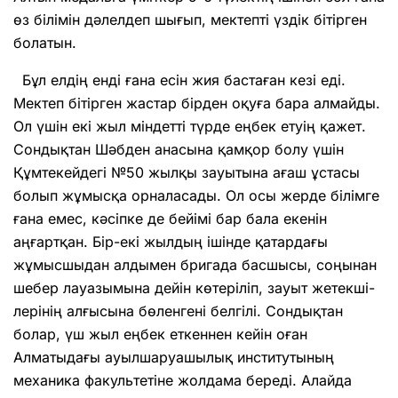
өз білімін дәлелдеп шығып, мектепті үздік бітірген
болатын.
Бұл елдің енді ғана есін жия бастаған кезі еді.
Мектеп бітірген жастар бірден оқуға бара алмайды.
Ол үшін екі жыл міндетті түрде еңбек етуің қажет.
Сондық­тан Шәбден анасына қамқор болу үшін
Құмтекейдегі №50 жылқы зауытына ағаш ұстасы
болып жұмысқа орналасады. Ол осы жерде білімге
ғана емес, кәсіпке де бейімі бар бала екенін
аңғартқан. Бір-екі жылдың ішінде қатардағы
жұмысшыдан алдымен бригада басшысы, соңынан
шебер лауазымына дейін көтеріліп, зауыт жетек­ші­
лерінің алғысына бөленгені белгілі. Сондықтан
болар, үш жыл еңбек еткеннен кейін оған
Алматыдағы ауыл­шаруашылық институтының
механика факультетіне жолдама береді. Алайда