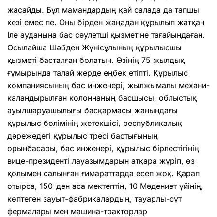
жасай­ды. Бұл мамандардың қай салада да тапшы
кезі емес пе. Оны бірден жаңадан құрылып жатқан
Іле ауданына бас сәулетші қызметіне тағайындаған.
Осы­лайша Шәбден Жүніс­ұлының құрылысшы
қызметі басталған болатын. Өзінің 75 жылдық
ғұмырында талай жерде еңбек етіпті. Құрылыс
компа­ниясының бас инженері, жылжымалы меха­ни­
ка­ланды­рылған колоннаның бас­шысы, облыстық
ауылшаруашылығы бас­қармасы жанын­дағы
құрылыс бөлімінің жетекшісі, респуб­ликалық
дәрежедегі құрылыс тресі басты­ғының
орынбасары, бас инженері, құрылыс бірлестігінің
вице-президенті лауа­зым­дарын атқара жүріп, өз
қолымен салынған ғимараттарда есеп жоқ. Қарап
отырса, 150-ден аса мектептің, 10 Мәде­ниет үйінің,
көптеген зауыт-фабри­калардың, тауарлы-сүт
фермалары мен машина-тракторлар