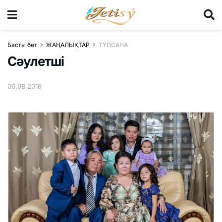
Басты бет
ЖАҢАЛЫҚТАР
ТҮПСАНА
Сәулетші
06.08.2016