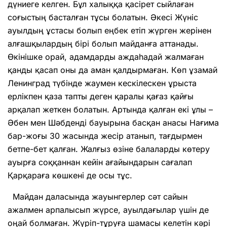
дүниеге келген. Бұл халыққа қасірет сыйлаған
соғыстың басталған тұсы болатын. Әкесі Жүніс
ауылдың ұстасы болып еңбек етіп жүрген жерінен
алғашқылардың бірі болып майданға аттанады.
Өкінішке орай, адам­дарды аждаһадай жалмаған
қанды қасап оны да аман қалдырмаған. Көп ұзамай
Ленинград түбінде жаумен кескілескен ұрыста
ерлікпен қаза тапты деген қаралы қағаз қайғы
арқалап жеткен болатын. Артында қалған екі ұлы –
Әбен мен Шәбденді бауырына басқан анасы Нағи­ма
бар-жоғы 30 жасында жесір атанып, тағдырмен
бетпе-бет қалған. Жалғыз өзіне балаларды көтеру
ауырға соққаннан кейін ағайындарын сағалап
Қарқараға көшкені де осы тұс.
Майдан даласында жауынгерлер сәт сайын
ажалмен арпалысып жүрсе, ауыл­дағылар үшін де
оңай болмаған. Жүріп-тұруға шамасы келетін кәрі