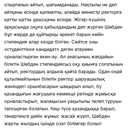
отырғанын айтып, шағым­данады. Нақтылы не деп
айтқаны есінде қалмапты, алайда министр ректорға
қатты-қатты ұрысқаны есінде. Жігер-күшінің
арқасында оқуға қабылдандым деп жүрген Шәбден
бұл жерде де құйтырқы әрекет барын кейін
стипендия алар кезде білген. Сөйтсе оны
«студенттікке кандидат» деген атаумен
орналастырған екен-ау. Ал анасы­ның жағдайын
білетін Шәбден стипендиясыз оқу қиынға соғатынын
айтып, ректордың алдына қайта барады. Одан оңай
құтыл­майтынын білетін ректор шаруашылық
жөніндегі орынбасарын шақырып алып, бу
қазандығын жағушыға көмекші ретінде жұмысқа
орналастырып, жалақысын уақы­тылы төлеп тұруын
тапсырған болатын. Кеш түсе қазандыққа барып,
таңертеңге дейін жұмыс жасай жүріп, Шәбден
жарты жылдың ішінде озат білімгер болып