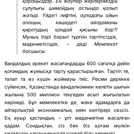
қараңыздар. Ең жауһар жерлеріміздің
сұлулығы шимайдың астында қалып
жатыр. Үйдегі лифтіні, ауладағы ойын
алаңын, көшедегі аялдаманы
қиратудың қандай қисыны бар?!
Мұның бәрі барып тұрған тәртіпсіздік,
мәдениетсіздік, – деді Мемлекет
басшысы.
Вандалдық әрекет жасағандарды 600 сағатқа дейін
қоғамдық жұмысқа тарту қарастырылған. Тәртіп те,
талап та өз күшін жоймауы тиіс. Ресми дерекке
сүйенсек, Қазақстанда вандализмнен келетін шығын
жылына 500 миллион теңгеден асып жығылатын
көрінеді. Бұл мемлекетке де, жеке адамдарға да
айтарлықтай экономикалық зиян келтірері сөзсіз.
Ең ауыр қастандық – ұлт мәдениетіне жасалған
қадам. Сондықтан, сіз бен біз қоғам мүлкін
көзіміздің қарашығындай қорғай білу керекпіз.