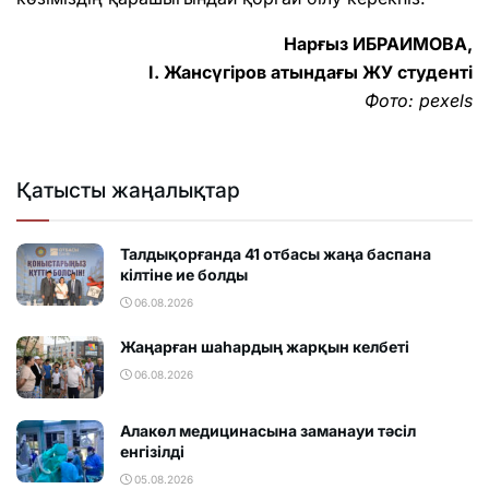
Нарғыз ИБРАИМОВА,
І. Жансүгіров атындағы ЖУ студенті
Фото: pexels
Қатысты жаңалықтар
Талдықорғанда 41 отбасы жаңа баспана
кілтіне ие болды
06.08.2026
Жаңарған шаһардың жарқын келбеті
06.08.2026
Алакөл медицинасына заманауи тәсіл
енгізілді
05.08.2026