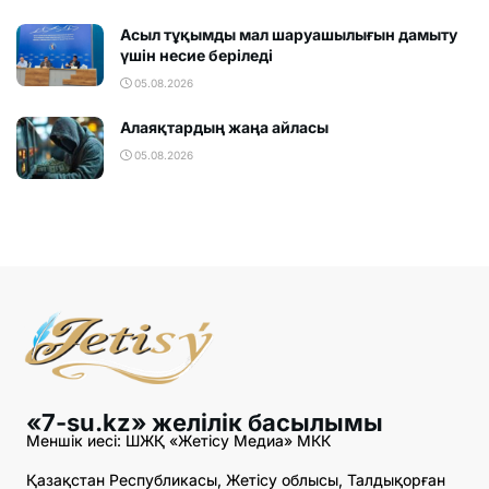
Асыл тұқымды мал шаруашылығын дамыту
үшін несие беріледі
05.08.2026
Алаяқтардың жаңа айласы
05.08.2026
«7-su.kz» желілік басылымы
Меншік иесі: ШЖҚ «Жетісу Медиа» МКК
Қазақстан Республикасы, Жетісу облысы, Талдықорған