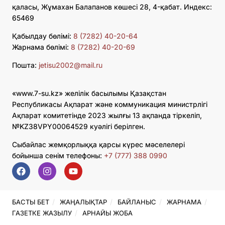
қаласы, Жұмахан Балапанов көшесі 28, 4-қабат. Индекс:
65469
Қабылдау бөлімі:
8 (7282) 40-20-64
Жарнама бөлімі:
8 (7282) 40-20-69
Пошта:
jetisu2002@mail.ru
«www.7-su.kz» желілік басылымы Қазақстан
Республикасы Ақпарат және коммуникация министрлігі
Ақпарат комитетінде 2023 жылғы 13 ақпанда тіркеліп,
№KZ38VPY00064529 куәлігі берілген.
Сыбайлас жемқорлыққа қарсы күрес мәселелері
бойынша сенім телефоны:
+7 (777) 388 0990
БАСТЫ БЕТ
ЖАҢАЛЫҚТАР
БАЙЛАНЫС
ЖАРНАМА
ГАЗЕТКЕ ЖАЗЫЛУ
АРНАЙЫ ЖОБА