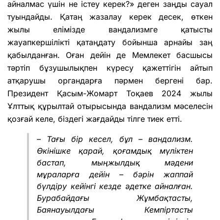
айналмас үшін не істеу керек?» деген заңды сауал
туындайды. Қатаң жазалау керек десек, өткен
жылы елімізде вандализмге қатысты
жауапкершілікті қатаңдату бойынша арнайы заң
қабылданған. Оған дейін де Мемлекет басшысы
тәртіп бұзушылықпен күресу қажеттігін айтып
атқарушы органдарға пәрмен бергені бар.
Президент Қасым-Жомарт Тоқаев 2024 жылы
Ұлттық құрылтай отырысында вандализм мәселесін
қозғай келе, біздегі жағдайды тілге тиек етті.
– Тағы бір кесел, бұл – вандализм.
Өкінішке қарай, қоғамдық мүліктен
бастап, мыңжылдық мәдени
мұраларға дейін – бәрін жаппай
бүлдіру кейінгі кезде әдетке айналған.
Бурабайдағы Жұмбақтасты,
Баянауылдағы Кемпіртасты