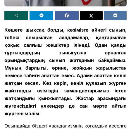
Көшеге шықсақ болды, көзімізге әйнегі сынып,
төбесі опырылған аялдамалар, қаңтарылған
қоқыс салғыш жәшіктер ілінеді. Одан қалды
тұрғындардың тынығуына арналған
орындықтардың сынып жатқанын байқаймыз.
Мұның барлығы, әрине, жойқын жарылыстан
немесе табиғи апаттан емес. Адами апаттан келіп
жатқан кесел. Көз көріп, көңіл құлазып жүрген
жайттарды өзіміздің замандастарымыз істеп
жатқандығы қынжылтады. Жастар арасындағы
жүгенсіздікті үлкендер де сан мәрте айтып
жүргені мәлім.
Осындайда біздегі «вандализмнің қоғамдық кеселге