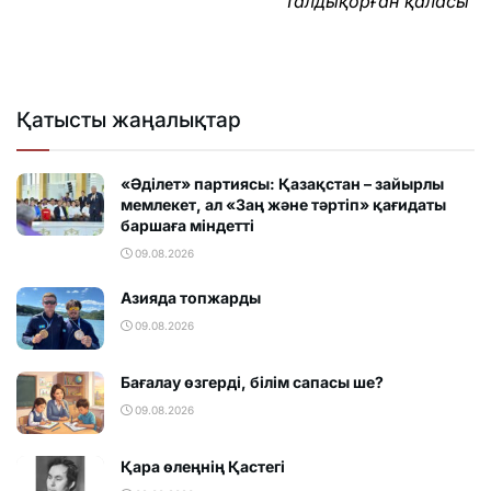
Талдықорған қаласы
Қатысты жаңалықтар
«Әділет» партиясы: Қазақстан – зайырлы
мемлекет, ал «Заң және тәртіп» қағидаты
баршаға міндетті
09.08.2026
Азияда топжарды
09.08.2026
Бағалау өзгерді, білім сапасы ше?
09.08.2026
Қара өлеңнің Қастегі