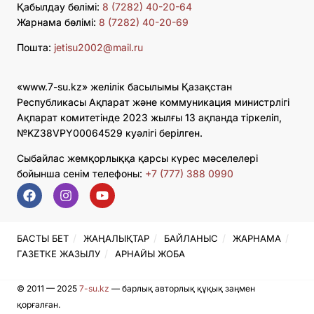
Қабылдау бөлімі:
8 (7282) 40-20-64
Жарнама бөлімі:
8 (7282) 40-20-69
Пошта:
jetisu2002@mail.ru
«www.7-su.kz» желілік басылымы Қазақстан
Республикасы Ақпарат және коммуникация министрлігі
Ақпарат комитетінде 2023 жылғы 13 ақпанда тіркеліп,
№KZ38VPY00064529 куәлігі берілген.
Сыбайлас жемқорлыққа қарсы күрес мәселелері
бойынша сенім телефоны:
+7 (777) 388 0990
БАСТЫ БЕТ
ЖАҢАЛЫҚТАР
БАЙЛАНЫС
ЖАРНАМА
ГАЗЕТКЕ ЖАЗЫЛУ
АРНАЙЫ ЖОБА
© 2011 — 2025
7-su.kz
— барлық авторлық құқық заңмен
қорғалған.