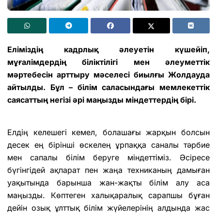
Еліміздің кадрлық әлеуетін күшейіп,
мұғалімдердің біліктілігі мен әлеуметтік
мәртебесін арттыру мәселесі биылғы Жолдауда
айтылды. Бұл – білім саласындағы мемлекеттік
саясаттың негізі әрі маңызды міндеттердің бірі.
Елдің келешегі кемел, болашағы жарқын болсын
десек ең бірінші өскелең ұрпаққа саналы тәрбие
мен сапалы білім беруге міндеттіміз. Әсіресе
бүгінгідей ақпарат пен жаңа техниканың дамыған
уақытында барынша жан-жақты білім алу аса
маңызды. Көптеген халықаралық сарапшы бұған
дейін озық ұлттық білім жүйелерінің алдында жас