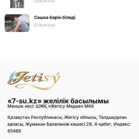
09.08.2026
Сашка бәрін біледі
09.08.2026
«7-su.kz» желілік басылымы
Меншік иесі: ШЖҚ «Жетісу Медиа» МКК
Қазақстан Республикасы, Жетісу облысы, Талдықорған
қаласы, Жұмахан Балапанов көшесі 28, 4-қабат. Индекс:
65469