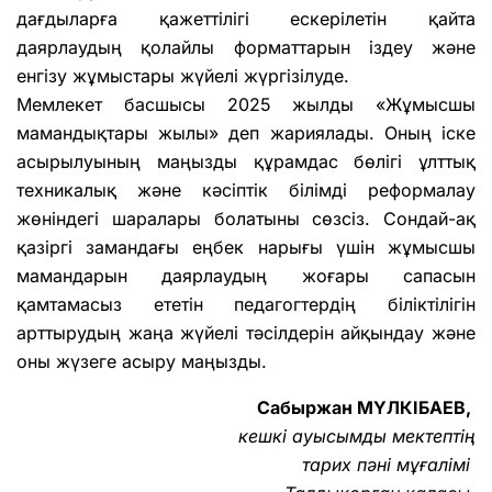
дағдыларға қажеттілігі ескерілетін қайта
даярлаудың қолайлы форматтарын іздеу және
енгізу жұмыстары жүйелі жүргізілуде.
Мемлекет басшысы 2025 жылды «Жұмысшы
мамандықтары жылы» деп жариялады. Оның іске
асырылуының маңызды құрамдас бөлігі ұлттық
техникалық және кәсіптік білімді реформалау
жөніндегі шаралары болатыны сөзсіз. Сондай-ақ
қазіргі замандағы еңбек нарығы үшін жұмысшы
мамандарын даярлаудың жоғары сапасын
қамтамасыз ететін педагогтердің біліктілігін
арттырудың жаңа жүйелі тәсілдерін айқындау және
оны жүзеге асыру маңызды.
Сабыржан МҮЛКІБАЕВ,
кешкі ауысымды мектептің
тарих пәні мұғалімі