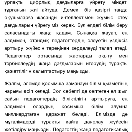
ұрпақты цифрлық дағдыларға үйрету міндеті
тұрғанын жиі айтуда. Демек, біз қазіргі таңда
оқушыларға жасанды интеллектімен жұмыс істеу
дағдыларын үйретуіміз керек. Бұл елдегі білім беру
саласындағы жаңа қадам. Сынаққа жауап, ең
алдымен, отандық педагогтердің әлеуетін үздіксіз
арттыру жүйесін тереңінен зерделеуді талап етеді.
Педагогтер ортасында жастарды оқыту мен
тәрбиелеудің жаңа дағдыларын игерудің тұрақты
қажеттілігін қалыптастыру маңызды.
Жалпы, әлемде қосымша заманауи білім қызметінің
нарығы өсіп келеді. Сол себепті де көптеген ел жыл
сайын педагогтердің біліктілігін арттыруға, ең
алдымен олардың қосымша білім алуына
миллиардтаған қаражат бөледі. Елімізде де
мұғалімдерді тұрақты қайта даярлау жүйесін
жетілдіру маңызды. Педагогтің жаңа педагогикалық