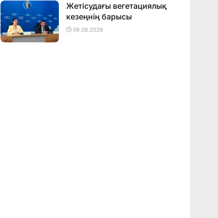
Жетісудағы вегетациялық
кезеңнің барысы
06.08.2026