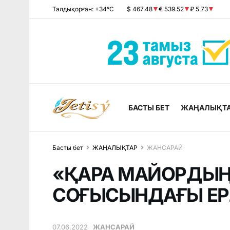
Талдықорған: +34°C
$ 467.48
€ 539.52
₽ 5.73
БАСТЫ БЕТ
ЖАҢАЛЫҚТ
Басты бет
ЖАҢАЛЫҚТАР
ЖАНСАРАЙ
«ҚАРА МАЙОРДЫҢ
СОҒЫСЫНДАҒЫ ЕРЛ
07.06.2022
ЖАНСАРАЙ