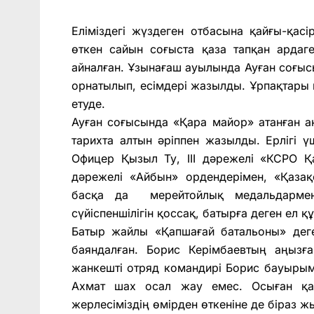
Еліміздегі жүздеген отбасына қайғы-қас
өткен сайын соғыста қаза тапқан ардаге
айналған. Ұзынағаш ауылында Ауған соғыс
орнатылып, есімдері жазылды. Ұрпақтары 
етуде.
Ауған соғысында «Қара майор» атанған а
тарихта алтын әріппен жазылды. Ерлігі 
Офицер Қызыл Ту, ІІІ дәрежелі «КСРО Қа
дәрежелі «Айбын» ордендерімен, «Қаза
басқа да мерейтойлық медальдармен 
сүйіспеншілігін қоссақ, батырға деген ел қ
Батыр жайлы «Қапшағай батальоны» деге
баяндалған. Борис Керімбаевтың аңызғ
жанкешті отряд командирі Борис бауыры
Ахмат шах осал жау емес. Осыған қа
жерлесіміздің өмірден өткеніне де біраз 