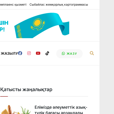
омплаенс қызметі
Сыбайлас жемқорлық картограммасы
Е ЖАЗЫЛУ
ЖАЗУ
Қатысты жаңалықтар
Елімізде әлеуметтік азық-
түлік бағасы арзандады