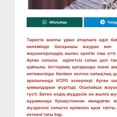
WhatsApp
Tele
Тарихта жалпы ұрыс атаулыға әділ ба
көлемінде басқыншы жаудан көп 
жауынгерлердің өшпес ерлігін паш етт
Ауған соғысы әділетсіз соғыс деп та
қайғылы беттерінің қатарында екені ан
нәтижесінде билікке келген халықтық-
аралығында КСРО әскерлері Ауған ше
қимылдарын жүргізді. Осылайша жауы
түсті. Бөтен елдің мүддесін он жылға ж
құрамында Қазақстаннан мыңдаған ж
жүздегені соғыста ерлікпен қаза тапт
кеткені тағы бар.