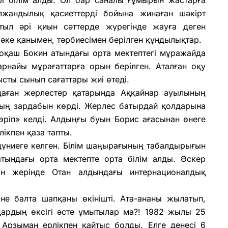
елжандылық қасиеттерді бойына жинаған шәкірт
атыл әрі қиын сәттерде жүрегінде жауға деген
 әке қанымен, тәрбиесімен берілген құндылықтар.
Тоқаш Бокин атындағы орта мектептегі мұражайда
рнайы мұрағаттарға орын берілген. Аталған оқу
сты сынып сағаттары жиі өтеді.
даған жерлестер қатарында Аққайнар ауылының
стың зардабын көрді. Жерлес батырдай қолдарына
көріп» келді. Алдыңғы буын Борис ағасынан өнеге
ікпен қаза тапты.
үниеге келген. Білім шаңырағының табалдырығын
тындағы орта мектепте орта білім алды. Әскер
н жерінде Отан алдындағы интернационалдық
не балта шапқаны өкінішті. Ата-ананы жылатып,
ардың өксігі әсте ұмытылар ма?! 1982 жылы 25
 Арзыман ерлікпен қайтыс болды. Елге денесі 6