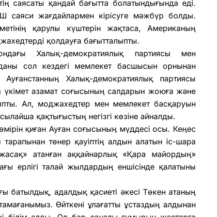
ің саясаты қандай бағытта болатындығында еді.
Ш саяси жағдайлармен кірісуге мәжбүр болды.
метінің қарулы күштерін жақтаса, Американың
жахедтерді қолдауға бағытталыпты.
ондағы Халық-демократиялық партиясы мен
йданы сол кездегі мемлекет басшысын орнынан
Ауғанстанның Халық-демократиялық партиясы
а үкімет азамат соғысының салдарын жоюға және
лыпты. Ал, моджахедтер мен мемлекет басқаруын
осылайша қақтығыстың негізгі көзіне айналды.
өмірін қиған Ауған соғысының мүддесі осы. Кеңес
 тарапынан төнер қауіптің алдын алатын іс-шара
 жасақ» атанған аққайнарлық «Қара майордың»
ғы ерлігі талай жылдардың еншісінде қалатыны
 батылдық, адалдық қасиеті әкесі Төкен атаның
тамағанымыз. Өйткені ұлағатты ұстаздың алдынан
рі білім алды. Ол бар саналы ғұмырын жастарға