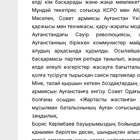
елді кім басқарады және жаңа мемлекетт
Мұндай текетірес соғысқа КСРО мен АҚ
Мәселен, Совет армиясы Ауғанстан Үкі
қаржысы мен техникасы, қару-жарағы мод
Ауғанстандағы Сәуір революциясы, 
Ауғанстанның біріккен коммунистер ма
алудың арқасында құрылды. Осылайша 
басқармасы партия ретінде танылып, жаң
елде елеулі өзгерістер жасауға бағытта
қолға түсіруге тырысқан саяси партиялар 
Міне, талай қыршын кеткен боздақтардың 
армиясын Ауғанстанға енгізу Совет Одағы
болғаны осыдан. «Жартасты жастанған
мұсылман батальонының Ауған соғысында
заңдылық.
Борис Керімбаев бауырымыздың бойындағы
қанымен берілген десек, шындықтан алыс
талай мемлекет және қоғам қайраткерле