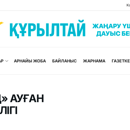
К
АР
АРНАЙЫ ЖОБА
БАЙЛАНЫС
ЖАРНАМА
ГАЗЕТК
» АУҒАН
ІГІ