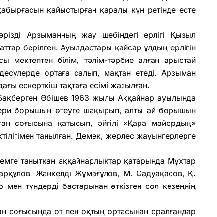
 қабырғасын қайыстырған қаралы күн ретінде есте
әрізді Арзыманның жау шебіндегі ерлігі Қызыл
ттар берілген. Ауылдастары қайсар ұлдың ерлігін
ы мектептен білім, тәлім-тәрбие алған арыстай
здесулерде ортаға салып, мақтан етеді. Арзыман
ағы ескерткіш тақтаға есімі жазылған.
. Бақберген Әбішев 1963 жылы Аққайнар ауылында
кери борышын өтеуге шақырып, алты ай борышын
ған соғысына қатысып, әйгілі «Қара майордың»
тілігімен танылған. Демек, жерлес жауынгерлерге
лемге танытқан аққайнарлықтар қатарында Мұхтар
арқұлов, Жанкелді Жұмағұлов, М. Садуақасов, Қ.
 мен түндерді бастарынан өткізген сол кезеңнің
тан соғысында от пен оқтың ортасынан оралғандар