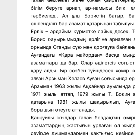
білім беруге арнап, ар-намысы биік, 
тәрбиеледі. Ал ұлы Бористің батыр, б
өшпенділігі бар азамат қатарынан табылуы
Ерлік – әрдайым құрметке лайық десек, 
Борис бауырымыздың ерлігіне арналған а
орнында Отанды сүю мен қорғауға байланы
Ауғандағы «Қара майордан» басқа мың
азаматтары да бар. Олар әділетсіз соғы
қару алды. Бір сөзбен түйіндесек «өмір 
алған Арзыман Хелаев Ауған соғысында ерл
Арзыман 1963 жылы Аққайнар ауылында д
1971 жылы аттап, 1979 жылы Т. Бокин а
қатарына 1981 жылы шақырылып, Ауға
борышын өтеуге аттанады.
Қанқұйлы жылдар талай боздақтың өмірі
азаматтардың жастығын ұрлаған ол жылд
сәуірде дұшмандармен қақтығыс кезінде