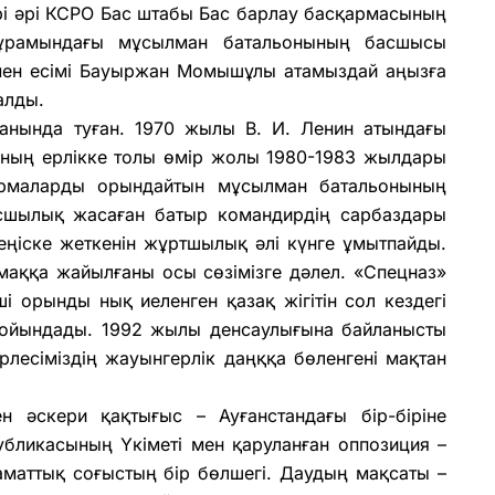
рі әрі КСРО Бас штабы Бас барлау басқармасының
ұрамындағы мұсылман батальонының басшысы
ымен есімі Бауыржан Момышұлы атамыздай аңызға
қалды.
нында туған. 1970 жылы В. И. Ленин атындағы
Оның ерлікке толы өмір жолы 1980-1983 жылдары
ырмаларды орындайтын мұсылман батальонының
асшылық жасаған батыр командирдің сарбаздары
еңіске жеткенін жұртшылық әлі күнге ұмытпайды.
ймаққа жайылғаны осы сөзімізге дәлел. «Спецназ»
ші орынды нық иеленген қазақ жігітін сол кездегі
 мойындады. 1992 жылы денсаулығына байланысты
лесіміздің жауынгерлік даңққа бөленгені мақтан
ен әскери қақтығыс – Ауғанстандағы бір-біріне
бликасының Үкіметі мен қаруланған оппозиция –
маттық соғыстың бір бөлшегі. Даудың мақсаты –