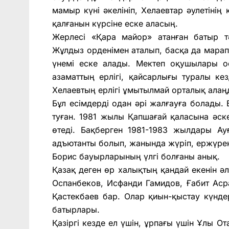
мамыр күні әкелініп, Хелаевтар әулетінің
қалғанын күрсіне еске аласың.
Жерлесі «Қара майор» атанған батыр т
Жұлдыз орденімен аталып, басқа да марапа
үнемі еске алады. Мектеп оқушылары ос
азаматтың ерлігі, қайсарлығы туралы ке
Хелаевтың ерлігі ұмытылмай орталық алаңд
Бұл есімдерді одан әрі жалғауға болады
туған. 1981 жылы Қапшағай қаласына әс
өтеді. Бақберген 1981-1983 жылдары Ау
адъютанты болып, жанында жүріп, ержүрек
Борис бауырларының үлгі болғаны анық.
Қазақ деген өр халықтың қандай екенін ә
Оспанбеков, Исфанди Гамидов, Ғабит Аср
Қастекбаев бар. Олар қиын-қыстау күндер
батырлары.
Қазіргі кезде ел үшін, ұрпағы үшін Ұлы О