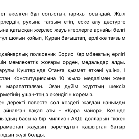
ірет әкелген бұл соғыстың тарихы осындай. Жыл
рлердің рухына тағзым етіп, еске алу дәстүрге
ына қатысқан жерлес жауынгерлерге арнайы белгі
гүл шоғын қойып, Құран бағыштап, ерлікке тағзым
ққайнарлық полковник Борис Керімбаевтың ерлігі
үшін мемлекеттік жоғары орден, медальдар алды.
рулы Күштерінде Отанға қызмет еткені үшін», І
қстан Конституциясына 10 жыл» медалімен және
марапатталған. Оған дүйім жұрттың шексіз
ұрметінің ұшан-теңіз екендігін көреміз.
н деректі повесте сол кездегі жағдай нанымды
а айналған лақап аты – «Қара майор». Кезінде
мыздың басына бір миллион АҚШ долларын тіккен
рамастан жаудың зәре-құтын қашырған батыр
жылдың жүзі болды.