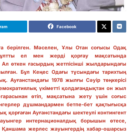
gram
Facebook
ға берілген. Мәселен, Ұлы Отан соғысы Одақ
ұлтты ел мен жерді қорғау мақсатында
і. Ал өткен ғасырдың жетпісінші жылдарындағы
нылған. Бұл Кеңес Одағы тұсындағы тарихтың
ық. Ауғанстандағы 1978 жылғы Сәуір төңкерісі
демократиялық үкіметті қолдағандықтан он жыл
гарасынан өтіп, мақсатына жету үшін соғыс
нгерлер дұшмандармен бетпе-бет қақтығысқа
уық қорғаған Ауғанстандағы шектеулі контингент
ауынгер интернационалдық борышын өтесе,
ы. Қаншама жерлес жауынгердің хабар-ошарсыз