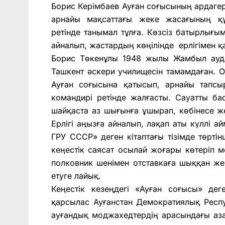
Борис Керімбаев Ауған соғысының ардаге
арнайы мақсаттағы жеке жасағының қ
ретінде танымал тұлға. Көзсіз батырлығ
айналып, жастардың көңілінде ерлігімен 
Борис Төкенұлы 1948 жылы Жамбыл ауда
Ташкент әскери училищесін тамамдаған. 
Ауған соғысына қатысып, арнайы тапс
командирі ретінде жалғасты. Сауатты б
шайқаста аз шығынға ұшырап, көбінесе ж
Ерлігі аңызға айналып, лақап аты күллі а
ГРУ СССР» деген кітаптағы тізімде төртін
кеңестік саясат осылай жоғары көтеріп
полковник шенімен отставкаға шыққан жер
етуге лайық.
Кеңестік кезеңдегі «Ауған соғысы» дег
қарсылас Ауғанстан Демократиялық Респу
ауғандық моджахедтердің арасындағы аза