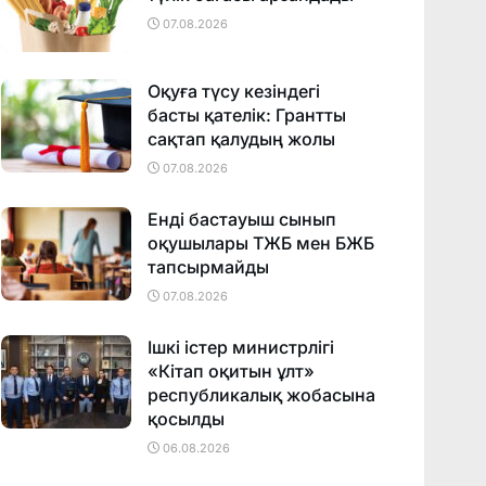
07.08.2026
Оқуға түсу кезіндегі
басты қателік: Грантты
сақтап қалудың жолы
07.08.2026
Енді бастауыш сынып
оқушылары ТЖБ мен БЖБ
тапсырмайды
07.08.2026
Ішкі істер министрлігі
«Кітап оқитын ұлт»
республикалық жобасына
қосылды
06.08.2026