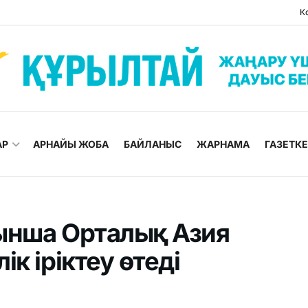
К
АР
АРНАЙЫ ЖОБА
БАЙЛАНЫС
ЖАРНАМА
ГАЗЕТК
ынша Орталық Азия
к іріктеу өтеді