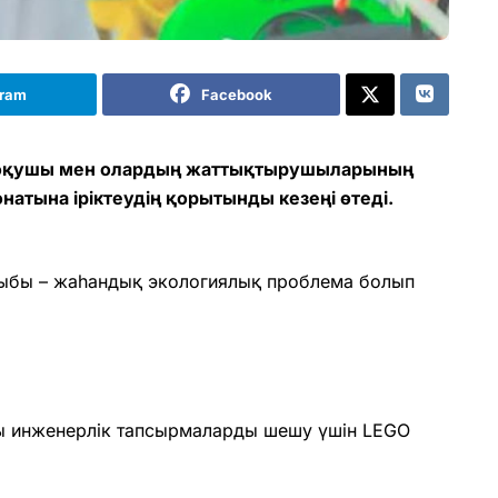
gram
Facebook
м оқушы мен олардың жаттықтырушыларының
атына іріктеудің қорытынды кезеңі өтеді.
ыбы – жаһандық экологиялық проблема болып
ры инженерлік тапсырмаларды шешу үшін LEGO