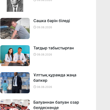
09.08.2026
Сашка бәрін біледі
09.08.2026
Тағдыр табыстырған
09.08.2026
Ұлттық құрамда жаңа
бапкер
08.08.2026
Балуаннан балуан озар
белдескенде