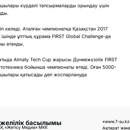
оқушылары күрделі тапсырмаларды орындау үшін
йды.
іп келеді. Аталған чемпионатқа Қазақстан 2017
ішінде ұлттық құрама FIRST Global Challenge-де
ны атанды.
атыда Almaty Tech Cup жарысы Дүниежүзілік FIRST
тотехника бойынша чемпионаты өтеді. Оған 5000-
ушылары қатысады деп жоспарлануда
 желілік басылымы
«www.7-su.kz
ЖҚ «Жетісу Медиа» МКК
Ақпарат және