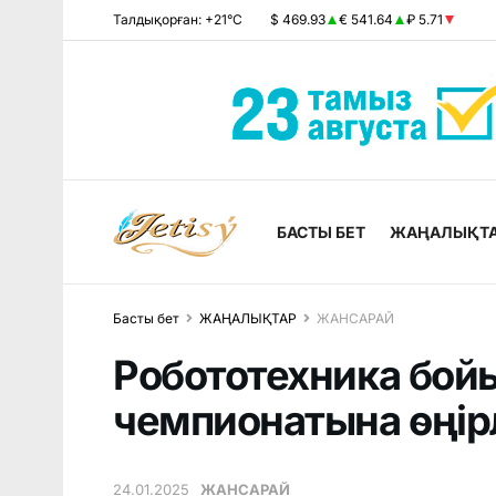
Талдықорған: +21°C
$ 469.93
€ 541.64
₽ 5.71
БАСТЫ БЕТ
ЖАҢАЛЫҚТ
Басты бет
ЖАҢАЛЫҚТАР
ЖАНСАРАЙ
Робототехника бой
чемпионатына өңірлі
24.01.2025
ЖАНСАРАЙ