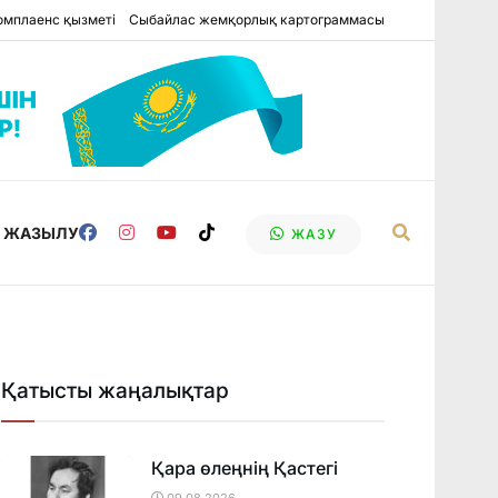
омплаенс қызметі
Сыбайлас жемқорлық картограммасы
Е ЖАЗЫЛУ
ЖАЗУ
Қатысты жаңалықтар
Қара өлеңнің Қастегі