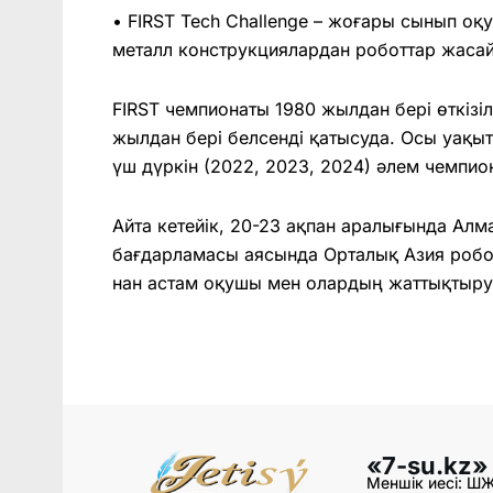
• ⁠FIRST Tech Challenge – жоғары сынып 
металл конструкциялардан роботтар жаса
FIRST чемпионаты 1980 жылдан бері өткізіл
жылдан бері белсенді қатысуда. Осы уақыт 
үш дүркін (2022, 2023, 2024) әлем чемпио
Айта кетейік, 20-23 ақпан аралығында Алм
бағдарламасы аясында Орталық Азия робо
нан астам оқушы мен олардың жаттықтыр
«7-su.kz»
Меншік иесі: Ш