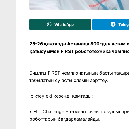
WhatsApp
Tele
25-26 қаңтарда Астанада 800-ден аста
қатысуымен FIRSТ робототехника чемпион
Биылғы FIRSТ чемпионатының басты тақыр
табылатын су асты әлемін зерттеу.
Іріктеу екі кезеңді қамтиды:
• FLL Challenge – төменгі сынып оқушыла
роботтарын бағдарламалайды.