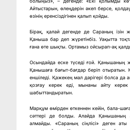
болыңыз», – дегенде: «Екі қолымды көт
Айтыстарын, өлеңдерін әкеп берсе, қолдау
өзінің еренсіздігінен қалып қойды.
Бірақ, қалай дегенде де Сараның ізін 
Қаныша бар деп жүретінбіз. Уақытта тоқ
ғана өте шықты. Ортамыз ойсырап-ақ қалды.
Осындайда еске түседі ғой. Қанышаның ж
Қанышаға бағыт-бағдар беріп отыратын.
еншіледі. Қажекең мал дәрігері болса да 
қозғау керек еді, мынаны айту керек
шабыттандыратын.
Марқұм өмірден өткеннен кейін, бала-ша
сәттері де болды. Алайда Қанышаның 
алмайды. «Сараның сіңлісі» деген аты