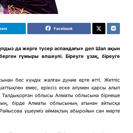
gram
Facebook
лдыз да жерге түсер аспандағы» деп Шал ақын
ерген ғұмыры өлшеулі. Біреуге ұзақ, біреуге
нан бес күндік жалған дүние ерте өтті. Жетпіс
ттықпен емес, еріксіз еске алумен қарсы алып
 Талдықорған облысы Алматы облысына бірнеше
нның, бірде Алматы облысының атынан айтысқа
Райысова үшеуміз аймақтың абыройын сан мәрте