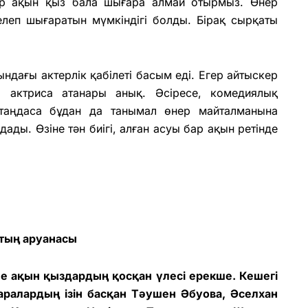
ер ақын қыз бала шығара алмай отырмыз. Өнер
иелеп шығаратын мүмкіндігі болды. Бірақ сырқаты
дағы актерлік қабілеті басым еді. Егер айтыскер
а актриса атанары анық. Әсіресе, комедиялық
таңдаса бұдан да танымал өнер майталманына
ады. Өзіне тән биігі, алған асуы бар ақын ретінде
тың аруанасы
е ақын қыздардың қосқан үлесі ерекше. Кешегі
ралардың ізін басқан Тәушен Әбуова, Әселхан