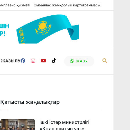
омплаенс қызметі
Сыбайлас жемқорлық картограммасы
Е ЖАЗЫЛУ
ЖАЗУ
Қатысты жаңалықтар
Ішкі істер министрлігі
«Кітап оқитын ұлт»