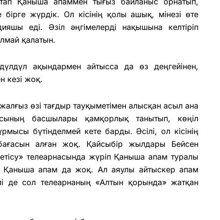
стап Қаныша апаммен тығыз байланыс орнатып,
бірге жүрдік. Ол кісінің қолы ашық, мінезі өте
дияшы еді. Әзіл әңгімелерді нақышына келтіріп
алмай қалатын.
үлдүл ақындармен айтысса да өз деңгейінен,
н кезі жоқ.
 жалғыз өзі тағдыр тауқыметімен алысқан асыл ана
асының басшылары қамқорлық танытып, көңіл
рмысы бүтінделмей кете барды. Әсілі, ол кісінің
ы бағасын алған жоқ. Қайсыбір жылдары Бейсен
етісу» телеарнасында жүріп Қаныша апам туралы
де, Қаныша апам да жоқ. Ал аяулы айтыскер апам
лі де сол телеарнаның «Алтын қорында» жатқан