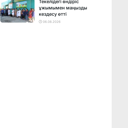
Текелідегі өндіріс
ұжымымен маңызды
кездесу өтті
06.08.2026