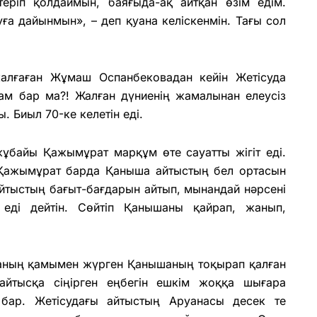
еріп қолдаймын, баяғыда-ақ айтқан өзім едім.
ға дайынмын», – деп қуана келіскенмін. Тағы сол
жалғаған Жұмаш Оспанбековадан кейін Жетісуда
там бар ма?! Жалған дүниенің жамалынан елеусіз
 Биыл 70-ке келетін еді.
ұбайы Қажымұрат марқұм өте сауатты жігіт еді.
 Қажымұрат барда Қаныша айтыстың бел ортасын
айтыстың бағыт-бағдарын айтып, мынандай нәрсені
 еді дейтін. Сөйтіп Қанышаны қайрап, жанып,
ғаның қамымен жүрген Қанышаның тоқырап қалған
айтысқа сіңірген еңбегін ешкім жоққа шығара
 бар. Жетісудағы айтыстың Аруанасы десек те