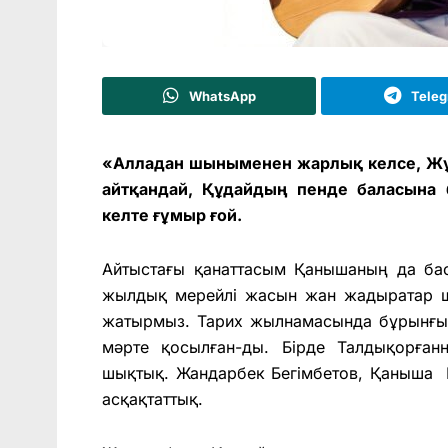
WhatsApp
Tele
«Алладан шыныменен жарлық келсе, Жұ
айтқандай, Құдайдың пенде баласына б
келте ғұмыр ғой.
Айтыстағы қанаттасым Қанышаның да басы
жылдық мерейлі жасын жан жадыратар ша
жатырмыз. Тарих жылнамасында бұрынғы
мәрте қосылған-ды. Бірде Талдықорға
шықтық. Жандарбек Бегімбетов, Қаныша 
асқақтаттық.