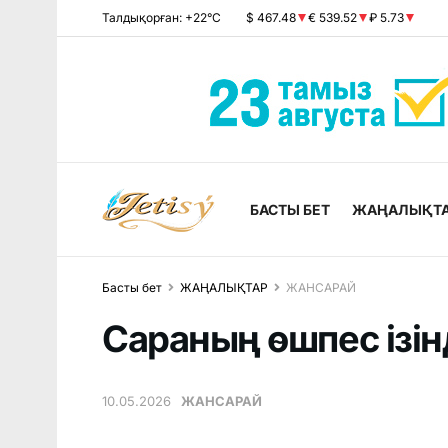
Талдықорған: +22°C
$ 467.48
€ 539.52
₽ 5.73
БАСТЫ БЕТ
ЖАҢАЛЫҚТ
Басты бет
ЖАҢАЛЫҚТАР
ЖАНСАРАЙ
Сараның өшпес ізін
10.05.2026
ЖАНСАРАЙ