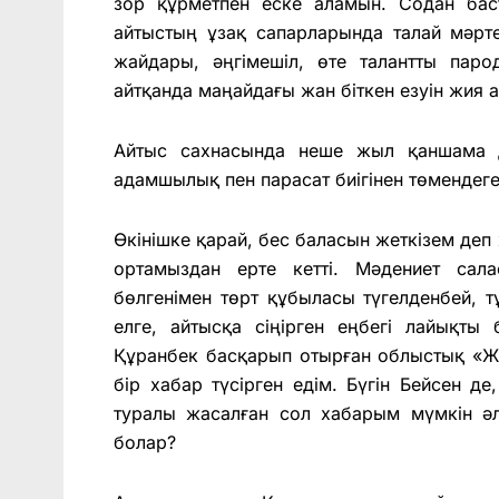
зор құрметпен еске аламын. Содан ба
айтыстың ұзақ сапарларында талай мәрте 
жайдары, әңгімешіл, өте талантты паро
айтқанда маңайдағы жан біткен езуін жия 
Айтыс сахнасында неше жыл қаншама д
адамшылық пен парасат биігінен төмендеге
Өкінішке қарай, бес баласын жеткізем деп
ортамыздан ерте кетті. Мәдениет сал
бөлгенімен төрт құбыласы түгелденбей, тұ
елге, айтысқа сіңірген еңбегі лайықт
Құранбек басқарып отырған облыстық «Ж
бір хабар түсірген едім. Бүгін Бейсен 
туралы жасалған сол хабарым мүмкін ә
болар?