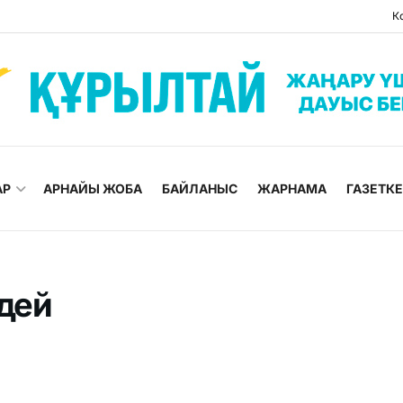
К
АР
АРНАЙЫ ЖОБА
БАЙЛАНЫС
ЖАРНАМА
ГАЗЕТК
дей