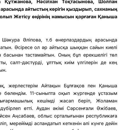
 Құтжанова, Нәсілхан Тоқтасынова, Шолпан
расында айтыстың көрігін қыздырып, сахнаның
олып Жетісу өңірінің намысын қорғаған Қаныша
 Шәкура Әліпова, т.б өнерпаздардың арасында
тын. Әсіресе ол әр айтысқа шыққан сайын киелі
 басынан тастамайтын. Оның бұл ерекшелігі төл
ы, салт-дәстүрді, ұлттық киім үлгілерін де кең
ын.
ақ, жерлестерім Айтақын Бұлғақов пен Қаныша
е бөлендім. 11-сыныпта оқып жүргенде ұстазым
ығармашылық кешімді жасап беріп, Жоламан
үбірлеп өтті. Аудан әкімі Сәрсенғали Әжібаев,
үйсен Аңсабаев, облыс орталығынан республикаға
, мерейімді аспандатып кеткенін әлі күнге дейін