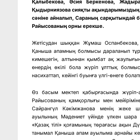
Қалыбекова, Әсия Беркенова, Жадыра
Қыдырниязова сияқты ақындарымыздың а
сәніне айналып, Сараның сарқытындай б
Райысованың орны ерекше.
Жетісудан шыққан Жұмаш Оспанбекова,
Қаныша апамның болмысы дараланып тұра
кимешегін, алтыннан қымбат ақ жаулығын
өнердің өкілі бола жүріп ұлттық болмыст
насихаттап, кейінгі буынға үлгі-өнеге болат
Өз басым мектеп қабырғасында жүріп-
Райысованың қамқорлығы мен мейірімін
Сайрангүл Кәкімжанова менің жеке ш
ауылының Мәдениет үйінде үлкен шара д
«Қазақ тілі» қоғамының төрағасы ақын Д
танымал Қаныша апам ауылыма арнайы келіп