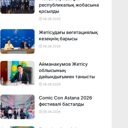
республикалық жобасына
қосылды
06.08.2026
Жетісудағы вегетациялық
кезеңнің барысы
06.08.2026
Айманакумов Жетісу
облысының
дайындығымен танысты
06.08.2026
Comic Con Astana 2026
фестивалi басталды
06.08.2026