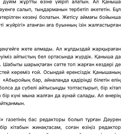
 дүйім жұртты өзіне үйіріп алатын. Ал Қаныша
әуенге салып, тыңдарманын тербетіп әкететін. Бұл
терілген кезеңі болатын. Жетісу аймағы бойынша
і жүйрігі» атанған аға буынның ізін жалғастырған
 деңгейге жете алмады. Ал жұлдыздай жарқыраған
еуіміз айтыстың бел ортасында жүрдік. Қаныша да
 Шабыты шарықтаған сәтте топ жарған кездері де
стей көреміз ғой. Осындай еренсіздік Қанышаның
«Абыройың бар, айналаңда қадіріңді білетін елің
болса да сүбелі айтысыңды топтастырып, бір кітап
бір күні мына жалған да аунай салады. Ал өнерің
 айтқанмын.
і» газетінің бас редакторы болып тұрған Дәурен
ір кітабын жинақтасам, соған өзіңіз редактор