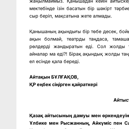
жаңылмаймыз. Қанышадан кейін айтыск
мектебінде ізін басатын бір шәкірт тәрб
сыр беріп, мақсатына жете алмады.
Қанышаның ақындығы бір төбе десек, бойын
ақын болмай, театрды таңдаса, тамаш
рөлдерді жандыратын еді. Сол жолды 
айналар ма еді?! Бірақ ақындық жолды таңд
ел есінде қала береді.
Айтақын БҰЛҒАҚОВ,
ҚР еңбек сіңірген қайраткері
Айтыс
Қазақ айтысының дамуы мен өркендеуін
Ұлбике мен Рысжанның, Айкүміс пен Са