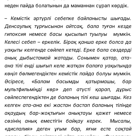
неден пайда болатынын да маманнан сұрап көрдік.
–
Кемістік әртүрлі себепке байланысты шығады.
Денсаулық тұрғысынан айтсақ, бала туған кезде
гипоксия немесе басы қысылып туылуы мүмкін.
Келесі себеп – еркелік. Бірақ қанша ерке болса да
уақыты келгенде сөйлеп кетеді. Ерке бала сөздерді
анық дыбыстамай жатады. Сонымен қатар, ата-
ана тілі енді шығып келе жатқан балаға уақытында
көңіл бөлмегендіктен кемістік пайда болуы мүмкін.
Әсіресе, «Балам басымды қатырмашы, бар
мультфильміңді көр» деп атүсті қарап, дұрыс
сөйлеспегендіктен де баланың тілі кеш шығады. Кез
келген ата-ана екі жастан бастап баланың тілінде
ақаудың бар-жоқтығын анықтауы қажет немесе
сөзінің анық еместігін байқау керек. Мысалы,
«дислалия» деген ұғым бар, яғни есте сақтай