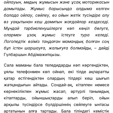
ойлауын, мидың жұмысын және ұсақ моторикасын
дамытады. Жұмыс барысында алдыма келген
балада ойлау, сөйлеу, өз ойын жетік түсіндіре алу
өз уақытынан кеш дамитын жағдайлар кездеседі.
Мұндай тәрбиеленушілерге көп көңіл бөлуге,
олармен ұзақ жұмыс істеуге тура келеді.
Логопедтік өзіміз таңдаған мамандық болған соң
бұл істен шаршауға, жалығуға болмайды,
– дейді
Гүлбаршын Абдімажитқызы.
Сала маманы бала теледидарды көп көргендіктен,
ұялы телефонмен көп ойнап, екі тілде ақпаратты
қатар естігендіктен олардың тілдері кеш шығып
жатқандығын айтады. Сондай-ақ, кітаппен немесе
көрнекілікпен жұмыс жасап, әртүрлі танымдық
кітаптарды, ойыншықтарды алып беріп, ойын
арқылы түсіндірсе бүлдіршіннің сөйлеуге ынтасы
артатынын алға тартады. Бала тіліндегі кемістік