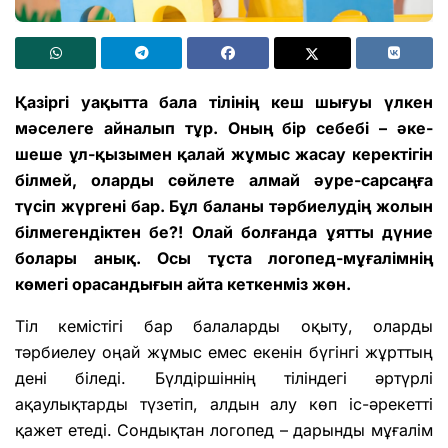
Қазіргі уақытта бала тілінің кеш шығуы үлкен
мәселеге айналып тұр. Оның бір себебі – әке-
шеше ұл-қызымен қалай жұмыс жасау керектігін
білмей, оларды сөйлете алмай әуре-сарсаңға
түсіп жүргені бар. Бұл баланы тәрбиелудің жолын
білмегендіктен бе?! Олай болғанда ұятты дүние
болары анық. Осы тұста логопед-мұғалімнің
көмегі орасандығын айта кеткенміз жөн.
Тіл кемістігі бар балаларды оқыту, оларды
тәрбиелеу оңай жұмыс емес екенін бүгінгі жұрттың
дені біледі. Бүлдіршіннің тіліндегі әртүрлі
ақаулықтарды түзетіп, алдын алу көп іс-әрекетті
қажет етеді. Сондықтан логопед – дарынды мұғалім