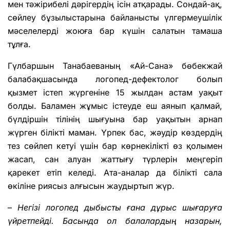
мен тәжірибелі дәрігердің ісін атқарады. Сондай-ақ,
сөйлеу бұзылыстарына байланысты үлгермеушілік
мәселелерді жоюға бар күшін салатын тамаша
тұлға.
Гүлбаршын Танабаеваның «Ай-Сана» бөбекжай
балабақшасында логопед-дефектолог болып
қызмет істеп жүргеніне 15 жылдан астам уақыт
болды. Баламен жұмыс істеуде еш аянып қалмай,
бүлдіршін тілінің шығуына бар уақытын арнап
жүрген білікті маман. Үрпек бас, жәудір көздердің
тез сөйлеп кетуі үшін бар көрнекілікті өз қолымен
жасап, сан алуан жаттығу түрлерін меңгеріп
қарекет етіп келеді. Ата-аналар да білікті сала
өкіліне риясыз алғысын жаудыртып жүр.
–
Негізі логопед дыбысты ғана дұрыс шығаруға
үйретпейді. Басында ол балалардың назарын,