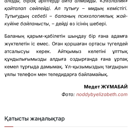
алады, бірақ әріптерді айта алмайды. «Эхолалия»
қайталап сөйлейді. Ал тұтығу – мидың кемістігі.
Тұтығудың себебі – баланың психологиялық жай-
күйіне байланысты
, – дейді өз ісінің шебері.
Баланың қарым-қабілетін шыңдау бір ғана адамға
жүктелетін іс емес. Оған қоршаған ортасы түгелдей
атсалысуы керек. Айтқымыз келетіні ұлттық
құндылығымызды алдыға оздырғанда ғана ұрпақ
кемел тұрғыда дамымақ. Ұл-қызымыздың тағдырын
ұялы телефон мен теледидарға байламайық.
Медет ЖҰМАБАЙ
Фото:
noddybyelizabeth.com
Қатысты жаңалықтар