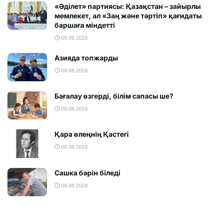
«Әділет» партиясы: Қазақстан – зайырлы
мемлекет, ал «Заң және тәртіп» қағидаты
баршаға міндетті
09.08.2026
Азияда топжарды
09.08.2026
Бағалау өзгерді, білім сапасы ше?
09.08.2026
Қара өлеңнің Қастегі
09.08.2026
Сашка бәрін біледі
09.08.2026