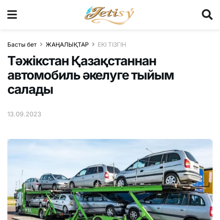
Басты бет
ЖАҢАЛЫҚТАР
ЕКІ ТІЗГІН
Тәжікстан Қазақстаннан
автомобиль әкелуге тыйым
салады
13.09.2023