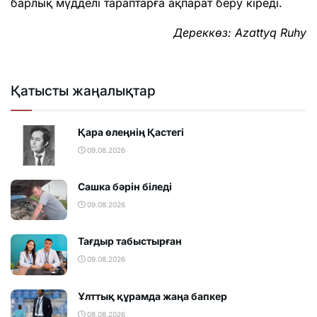
барлық мүдделі тараптарға ақпарат беру кіреді.
Дереккөз: Azattyq Ruhy
Қатысты жаңалықтар
Қара өлеңнің Қастегі
09.08.2026
Сашка бәрін біледі
09.08.2026
Тағдыр табыстырған
09.08.2026
Ұлттық құрамда жаңа бапкер
08.08.2026