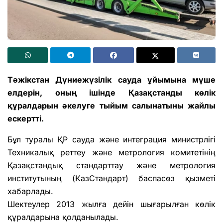
Тәжікстан Дүниежүзілік сауда ұйымына мүше
елдерін, оның ішінде Қазақстанды көлік
құралдарын әкелуге тыйым салынатыны жайлы
ескертті.
Бұл туралы ҚР сауда және интеграция министрлігі
Техникалық реттеу және метрология комитетінің
Қазақстандық стандарттау және метрология
институтының (КазСтандарт) баспасөз қызметі
хабарлады.
Шектеулер 2013 жылға дейін шығарылған көлік
құралдарына қолданылады.