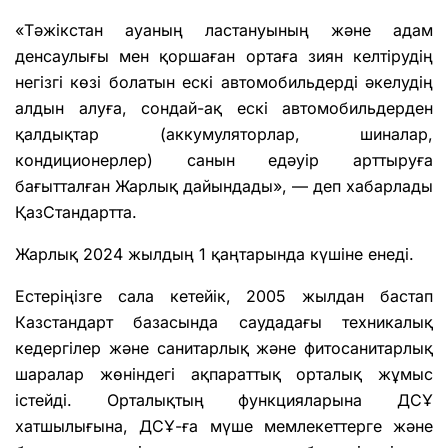
«Тәжікстан ауаның ластануының және адам
денсаулығы мен қоршаған ортаға зиян келтірудің
негізгі көзі болатын ескі автомобильдерді әкелудің
алдын алуға, сондай-ақ ескі автомобильдерден
қалдықтар (аккумуляторлар, шиналар,
кондиционерлер) санын едәуір арттыруға
бағытталған Жарлық дайындады», — деп хабарлады
ҚазСтандартта.
Жарлық 2024 жылдың 1 қаңтарында күшіне енеді.
Естеріңізге сала кетейік, 2005 жылдан бастап
Казстандарт базасында саудадағы техникалық
кедергілер және санитарлық және фитосанитарлық
шаралар жөніндегі ақпараттық орталық жұмыс
істейді. Орталықтың функцияларына ДСҰ
хатшылығына, ДСҰ-ға мүше мемлекеттерге және