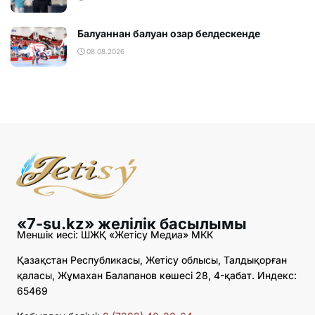
Балуаннан балуан озар белдескенде
08.08.2026
«7-su.kz» желілік басылымы
Меншік иесі: ШЖҚ «Жетісу Медиа» МКК
Қазақстан Республикасы, Жетісу облысы, Талдықорған
қаласы, Жұмахан Балапанов көшесі 28, 4-қабат. Индекс:
65469