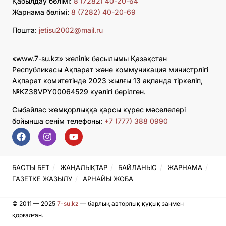
Қабылдау бөлімі:
8 (7282) 40-20-64
Жарнама бөлімі:
8 (7282) 40-20-69
Пошта:
jetisu2002@mail.ru
«www.7-su.kz» желілік басылымы Қазақстан
Республикасы Ақпарат және коммуникация министрлігі
Ақпарат комитетінде 2023 жылғы 13 ақпанда тіркеліп,
№KZ38VPY00064529 куәлігі берілген.
Сыбайлас жемқорлыққа қарсы күрес мәселелері
бойынша сенім телефоны:
+7 (777) 388 0990
БАСТЫ БЕТ
ЖАҢАЛЫҚТАР
БАЙЛАНЫС
ЖАРНАМА
ГАЗЕТКЕ ЖАЗЫЛУ
АРНАЙЫ ЖОБА
© 2011 — 2025
7-su.kz
— барлық авторлық құқық заңмен
қорғалған.