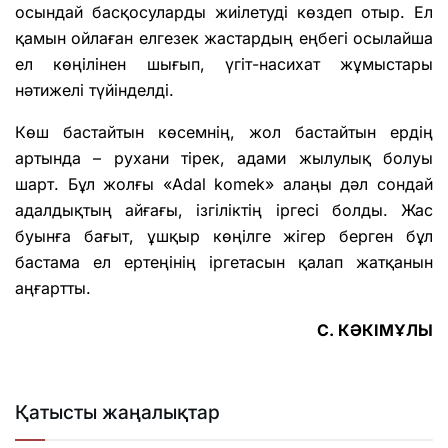
осындай басқосуларды жиілетуді көздеп отыр. Ел
қамын ойлаған елгезек жастардың еңбегі осылайша
ел көңілінен шығып, үгіт-насихат жұмыстары
нәтижелі түйінделді.
Көш бастайтын көсемнің, жол бастайтын ердің
артында – рухани тірек, адами жылулық болуы
шарт. Бұл жолғы «Adal komek» алаңы дәл сондай
адалдықтың айғағы, ізгіліктің іргесі болды. Жас
буынға бағыт, ұшқыр көңілге жігер берген бұл
бастама ел ертеңінің іргетасын қалап жатқанын
аңғартты.
С. КӘКІМҰЛЫ
Қатысты жаңалықтар