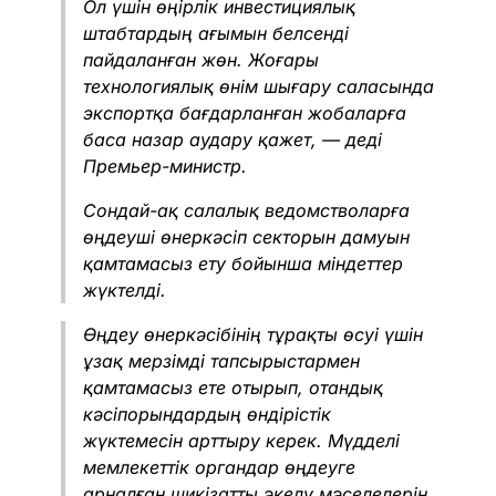
Ол үшін өңірлік инвестициялық
штабтардың ағымын белсенді
пайдаланған жөн. Жоғары
технологиялық өнім шығару саласында
экспортқа бағдарланған жобаларға
баса назар аудару қажет, — деді
Премьер-министр.
Сондай-ақ салалық ведомстволарға
өңдеуші өнеркәсіп секторын дамуын
қамтамасыз ету бойынша міндеттер
жүктелді.
Өңдеу өнеркәсібінің тұрақты өсуі үшін
ұзақ мерзімді тапсырыстармен
қамтамасыз ете отырып, отандық
кәсіпорындардың өндірістік
жүктемесін арттыру керек. Мүдделі
мемлекеттік органдар өңдеуге
арналған шикізатты әкелу мәселелерін