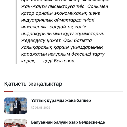
жан-жақты пысықтауға тиіс. Сонымен
қатар арнайы экономикалық және
индустриялық аймақтарда тиісті
инженерлік, сондай-ақ көлік
инфрақұрылымын құру жұмыстарын
жеделдету қажет. Осы бағытта
халықаралық қаржы ұйымдарының
қаражатын неғұрлым белсенді тарту
керек, — деді Бектенов.
Қатысты жаңалықтар
Ұлттық құрамда жаңа бапкер
08.08.2026
Балуаннан балуан озар белдескенде