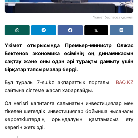
Үкімет баспасөз қызметі
Үкімет отырысында Премьер-министр Олжас
Бектенов экономика өсімінің оң динамикасын
сақтау және оны одан әрі тұрақты дамыту үшін
бірқатар тапсырмалар берді.
Бұл туралы 7-su.kz ақпараттық порталы
BAQ.KZ
сайтына сілтеме жасап хабарлайды.
Ол негізгі капиталға салынатын инвестициялар мен
тікелей шетелдік инвестициялар бойынша нысаналы
көрсеткіштердің орындалуын қамтамасыз ету
керегін жеткізді.