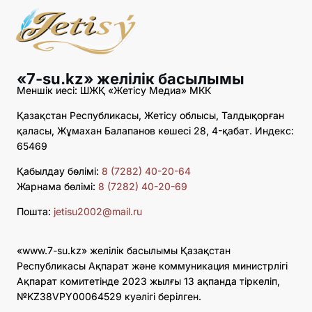
«7-su.kz» желілік басылымы
Меншік иесі: ШЖҚ «Жетісу Медиа» МКК
Қазақстан Республикасы, Жетісу облысы, Талдықорған
қаласы, Жұмахан Балапанов көшесі 28, 4-қабат. Индекс:
65469
Қабылдау бөлімі:
8 (7282) 40-20-64
Жарнама бөлімі:
8 (7282) 40-20-69
Пошта:
jetisu2002@mail.ru
«www.7-su.kz» желілік басылымы Қазақстан
Республикасы Ақпарат және коммуникация министрлігі
Ақпарат комитетінде 2023 жылғы 13 ақпанда тіркеліп,
№KZ38VPY00064529 куәлігі берілген.