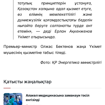
татулық принциптерін ұстануға,
Қазақстан халқына адал қызмет етуге,
өз елімнің мемлекеттілігі және
дүниежүзілік қоғамдастықтағы беделін
нығайта беруге салтанатты түрде ант
етемін», — деді Ерлан Ақкенженов
Үкімет отырысында.
Премьер-министр Олжас Бектенов жаңа Үкімет
мүшесінің қызметіне табыс тіледі.
Фото: ҚР Энергетика министрлігі
Қатысты жаңалықтар
Алакөл медицинасына заманауи тәсіл
енгізілді