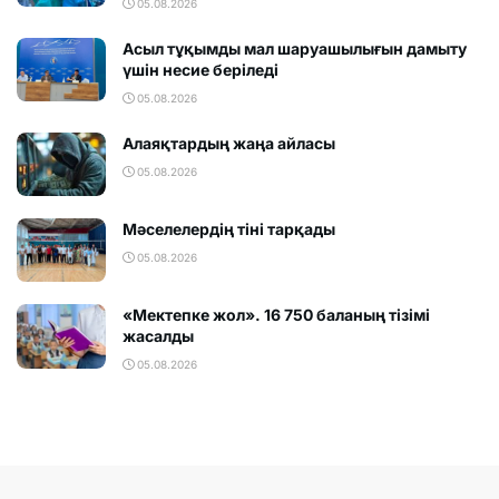
05.08.2026
Асыл тұқымды мал шаруашылығын дамыту
үшін несие беріледі
05.08.2026
Алаяқтардың жаңа айласы
05.08.2026
Мәселелердің тіні тарқады
05.08.2026
«Мектепке жол». 16 750 баланың тізімі
жасалды
05.08.2026