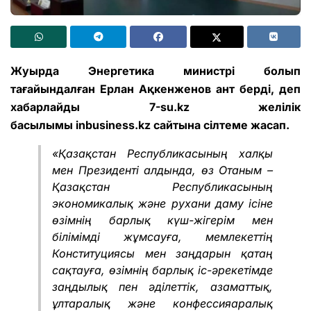
Жуырда Энергетика министрі болып
тағайындалған Ерлан Ақкенженов ант берді, деп
хабарлайды 7-su.kz желілік
басылымы
inbusiness.kz
сайтына сілтеме жасап.
«Қазақстан Республикасының халқы
мен Президенті алдында, өз Отаным –
Қазақстан Республикасының
экономикалық және рухани даму ісіне
өзімнің барлық күш-жігерім мен
білімімді жұмсауға, мемлекеттің
Конституциясы мен заңдарын қатаң
сақтауға, өзімнің барлық іс-әрекетімде
заңдылық пен әділеттік, азаматтық,
ұлтаралық және конфессияаралық