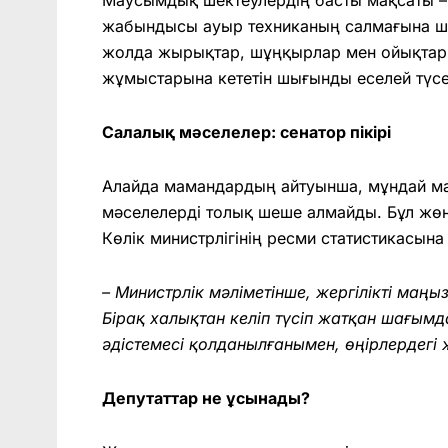
жабындысы ауыр техниканың салмағына шы
жолда жырықтар, шұңқырлар мен ойықтар п
жұмыстарына кететін шығынды еселей түсе
Салалық мәселелер: сенатор пікірі
Алайда мамандардың айтуынша, мұндай м
мәселелерді толық шеше алмайды. Бұл жөнін
Көлік министрлігінің ресми статистикасына 
– Министрлік мәліметінше, жергілікті ма
Бірақ халықтан келіп түсіп жатқан шағымда
әдістемесі қолданылғанымен, өңірлердегі 
Депутаттар не ұсынады?