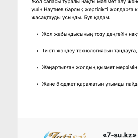
Жол сапасы туралы нақты мәлімет алу жән
үшін Наутиев барлық жергілікті жолдарға к
жасақтауды ұсынды. Бұл қадам:
Жол жабындысының тозу деңгейін нақт
Тиісті жөндеу технологиясын таңдауға,
Жаңартылған жолдың қызмет мерзімін
Және бюджет қаражатын ұтымды пайдал
«7-su.kz»