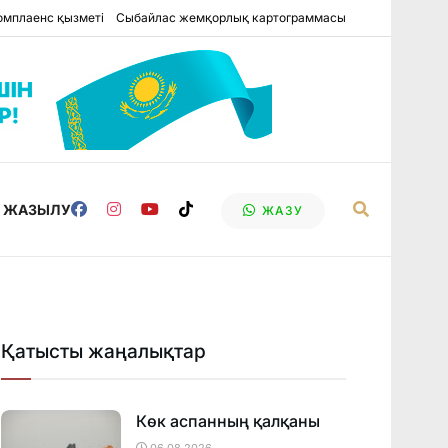
омплаенс қызметі
Сыбайлас жемқорлық картограммасы
Е ЖАЗЫЛУ
ЖАЗУ
Қатысты жаңалықтар
Көк аспанның қалқаны