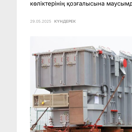
көліктерінің қозғалысына маусымд
29.05.2025
КҮНДЕРЕК