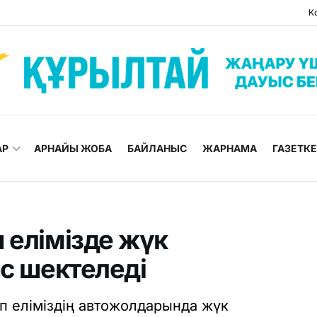
К
АР
АРНАЙЫ ЖОБА
БАЙЛАНЫС
ЖАРНАМА
ГАЗЕТК
 елімізде жүк
ыс шектеледі
 еліміздің автожолдарында жүк