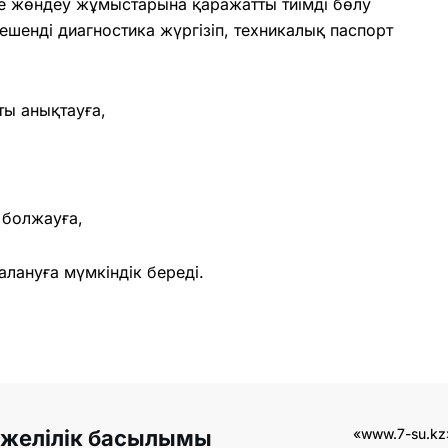
е жөндеу жұмыстарына қаражатты тиімді бөлу
ешенді диагностика жүргізіп, техникалық паспорт
ы анықтауға,
 болжауға,
ануға мүмкіндік береді.
 желілік басылымы
«www.7-su.kz