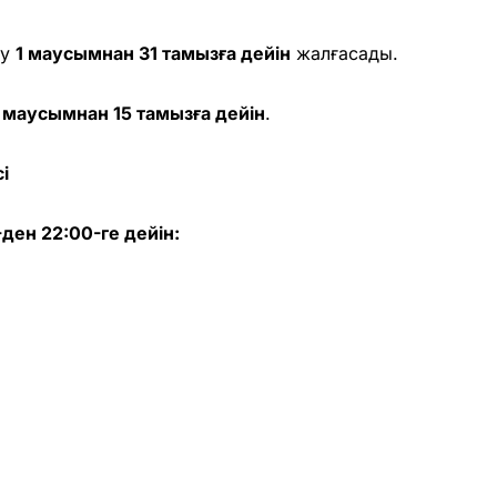
еу
1 маусымнан 31 тамызға дейін
жалғасады.
1 маусымнан 15 тамызға дейін
.
і
-ден 22:00-ге дейін: