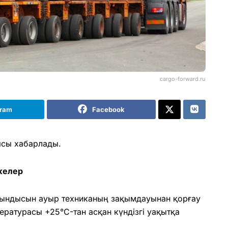
cargo-forward.ru
gram
Facebook
ясы хабарлады.
желер
абындысын ауыр техниканың зақымдауынан қорғау
пературасы +25°C-тан асқан күндізгі уақытқа