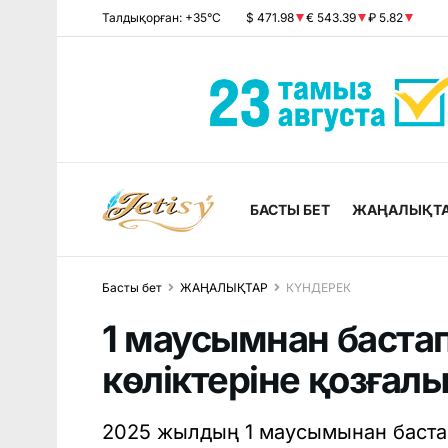
Талдықорған: +35°C
$ 471.98
€ 543.39
₽ 5.82
БАСТЫ БЕТ
ЖАҢАЛЫҚТ
Басты бет
ЖАҢАЛЫҚТАР
КҮНДЕРЕК
1 маусымнан бастап
көліктеріне қозғал
2025 жылдың 1 маусымынан бастап