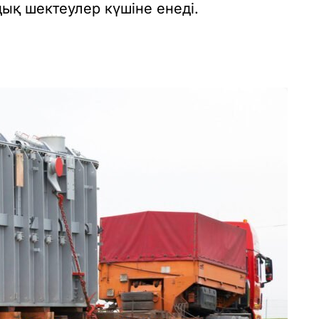
ық шектеулер күшіне енеді.