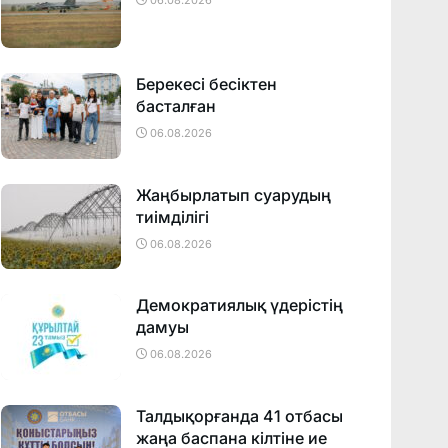
06.08.2026
Берекесі бесіктен
басталған
06.08.2026
Жаңбырлатып суарудың
тиімділігі
06.08.2026
Демократиялық үдерістің
дамуы
06.08.2026
Талдықорғанда 41 отбасы
жаңа баспана кілтіне ие