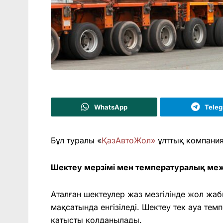
WhatsApp
Tele
Бұл туралы «
ҚазАвтоЖол»
ұлттық компани
Шектеу мерзімі мен температуралық ме
Аталған шектеулер жаз мезгілінде жол ж
мақсатында енгізіледі. Шектеу тек ауа тем
қатысты қолданылады.