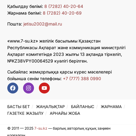
Қабылдау бөлімі:
8 (7282) 40-20-64
Жарнама бөлімі:
8 (7282) 40-20-69
Пошта:
jetisu2002@mail.ru
«www.7-su.kz» желілік басылымы Қазақстан
Республикасы Ақпарат және коммуникация министрлігі
Ақпарат комитетінде 2023 жылғы 13 ақпанда тіркеліп,
№KZ38VPY00064529 куәлігі берілген.
Сыбайлас жемқорлыққа қарсы күрес мәселелері
бойынша сенім телефоны:
+7 (777) 388 0990
БАСТЫ БЕТ
ЖАҢАЛЫҚТАР
БАЙЛАНЫС
ЖАРНАМА
ГАЗЕТКЕ ЖАЗЫЛУ
АРНАЙЫ ЖОБА
© 2011 — 2025
7-su.kz
— барлық авторлық құқық заңмен
қорғалған.