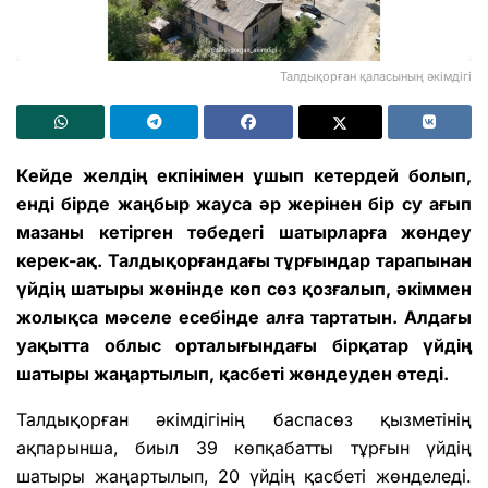
Талдықорған қаласының әкімдігі
Кейде желдің екпінімен ұшып кетердей болып,
енді бірде жаңбыр жауса әр жерінен бір су ағып
мазаны кетірген төбедегі шатырларға жөндеу
керек-ақ. Талдықорғандағы тұрғындар тарапынан
үйдің шатыры жөнінде көп сөз қозғалып, әкіммен
жолықса мәселе есебінде алға тартатын. Алдағы
уақытта облыс орталығындағы бірқатар үйдің
шатыры жаңартылып, қасбеті жөндеуден өтеді.
Талдықорған әкімдігінің баспасөз қызметінің
ақпарынша, биыл 39 көпқабатты тұрғын үйдің
шатыры жаңартылып, 20 үйдің қасбеті жөнделеді.