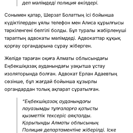
деп мәлімдеді полиция өкілдері.
Сонымен қатар, Шерзат Болаттың ісі бойынша
күдіктілерден ұялы телефон мен Алиса құрылғысы
тәркіленгені белгілі болды. Бұл туралы жәбірленуші
тараптың адвокаты мәлімдеді. Адвокаттар құқық
қорғау органдарына сұрау жіберген.
Желіде тараған оқиға Алматы облысындағы
Еңбекшіқазақ ауданындағы уақытша ұстау
изоляторында болған. Адвокат Ерлан Адаевтың
сөзінше, бұл жағдай бойынша құзырлы
органдардан толық ақпарат сұратылған.
“Еңбекшіқазақ ауданындағы
лауазымды тұлғаларға қатысты
қызметтік тексеріс аяқталды.
Қорытынды Алматы облысының
Полиция департаментіне жіберілді. Іске