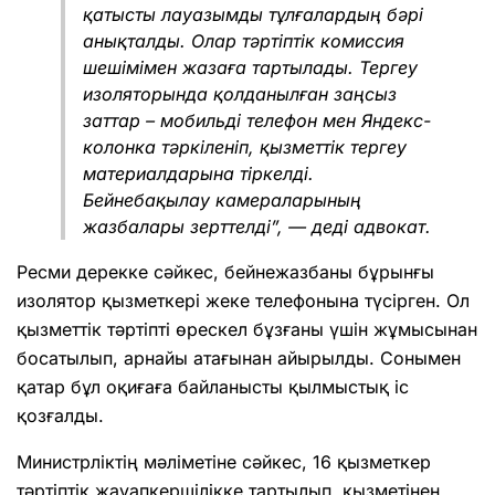
қатысты лауазымды тұлғалардың бәрі
анықталды. Олар тәртіптік комиссия
шешімімен жазаға тартылады. Тергеу
изоляторында қолданылған заңсыз
заттар – мобильді телефон мен Яндекс-
колонка тәркіленіп, қызметтік тергеу
материалдарына тіркелді.
Бейнебақылау камераларының
жазбалары зерттелді”, — деді адвокат.
Ресми дерекке сәйкес, бейнежазбаны бұрынғы
изолятор қызметкері жеке телефонына түсірген. Ол
қызметтік тәртіпті өрескел бұзғаны үшін жұмысынан
босатылып, арнайы атағынан айырылды. Сонымен
қатар бұл оқиғаға байланысты қылмыстық іс
қозғалды.
Министрліктің мәліметіне сәйкес, 16 қызметкер
тәртіптік жауапкершілікке тартылып, қызметінен