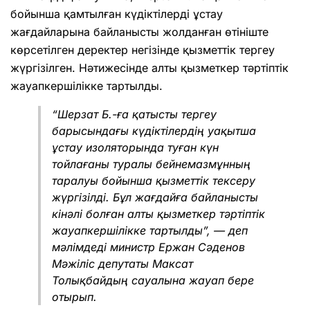
бойынша қамтылған күдіктілерді ұстау
жағдайларына байланысты жолданған өтініште
көрсетілген деректер негізінде қызметтік тергеу
жүргізілген. Нәтижесінде алты қызметкер тәртіптік
жауапкершілікке тартылды.
“Шерзат Б.-ға қатысты тергеу
барысындағы күдіктілердің уақытша
ұстау изоляторында туған күн
тойлағаны туралы бейнемазмұнның
таралуы бойынша қызметтік тексеру
жүргізілді. Бұл жағдайға байланысты
кінәлі болған алты қызметкер тәртіптік
жауапкершілікке тартылды”, — деп
мәлімдеді министр Ержан Сәденов
Мәжіліс депутаты Максат
Толықбайдың сауалына жауап бере
отырып.