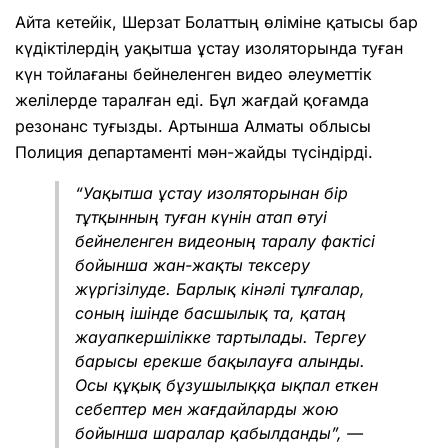
Айта кетейік, Шерзат Болаттың өліміне қатысы бар
күдіктілердің уақытша ұстау изоляторында туған
күн тойлағаны бейнеленген видео әлеуметтік
желілерде таралған еді. Бұл жағдай қоғамда
резонанс туғызды. Артынша Алматы облысы
Полиция департаменті мән-жайды түсіндірді.
“Уақытша ұстау изоляторынан бір
тұтқынның туған күнін атап өтуі
бейнеленген видеоның таралу фактісі
бойынша жан-жақты тексеру
жүргізілуде. Барлық кінәлі тұлғалар,
соның ішінде басшылық та, қатаң
жауапкершілікке тартылады. Тергеу
барысы ерекше бақылауға алынды.
Осы құқық бұзушылыққа ықпал еткен
себептер мен жағдайларды жою
бойынша шаралар қабылданды”, —