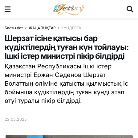
Басты бет
ЖАҢАЛЫҚТАР
КҮНДЕРЕК
Шерзат ісіне қатысы бар
күдіктілердің туған күн тойлауы:
Ішкі істер министрі пікір білдірді
Қазақстан Республикасы Ішкі істер
министрі Ержан Сәденов Шерзат
Болаттың өліміне қатысты қылмыстық іс
бойынша күдіктілердің туған күнді атап
өтуі туралы пікір білдірді.
22.05.2025