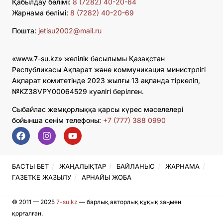
Қабылдау бөлімі:
8 (7282) 40-20-64
Жарнама бөлімі:
8 (7282) 40-20-69
Пошта:
jetisu2002@mail.ru
«www.7-su.kz» желілік басылымы Қазақстан
Республикасы Ақпарат және коммуникация министрлігі
Ақпарат комитетінде 2023 жылғы 13 ақпанда тіркеліп,
№KZ38VPY00064529 куәлігі берілген.
Сыбайлас жемқорлыққа қарсы күрес мәселелері
бойынша сенім телефоны:
+7 (777) 388 0990
БАСТЫ БЕТ
ЖАҢАЛЫҚТАР
БАЙЛАНЫС
ЖАРНАМА
ГАЗЕТКЕ ЖАЗЫЛУ
АРНАЙЫ ЖОБА
© 2011 — 2025
7-su.kz
— барлық авторлық құқық заңмен
қорғалған.