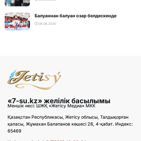
Балуаннан балуан озар белдескенде
08.08.2026
«7-su.kz» желілік басылымы
Меншік иесі: ШЖҚ «Жетісу Медиа» МКК
Қазақстан Республикасы, Жетісу облысы, Талдықорған
қаласы, Жұмахан Балапанов көшесі 28, 4-қабат. Индекс:
65469