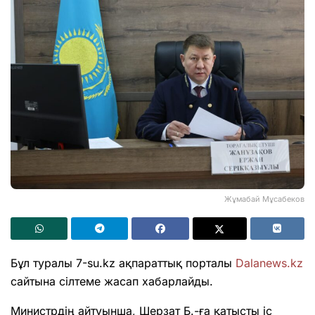
Жұмабай Мұсабеков
Бұл туралы 7-su.kz ақпараттық порталы
Dalanews.kz
сайтына сілтеме жасап хабарлайды.
Министрдің айтуынша, Шерзат Б.-ға қатысты іс