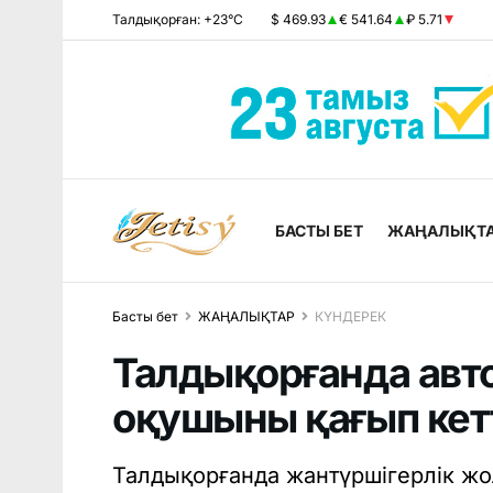
Талдықорған: +23°C
$ 469.93
€ 541.64
₽ 5.71
БАСТЫ БЕТ
ЖАҢАЛЫҚТ
Басты бет
ЖАҢАЛЫҚТАР
КҮНДЕРЕК
Талдықорғанда авто
оқушыны қағып кет
Талдықорғанда жантүршігерлік жо