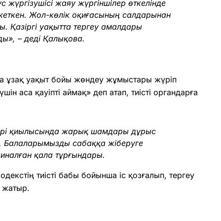
 жүргізушісі жаяу жүргіншілер өткелінде
кеткен. Жол-көлік оқиғасының салдарынан
ы. Қазіргі уақытта тергеу амалдары
ды»,
– деді Қалықова.
а ұзақ уақыт бойы жөндеу жұмыстары жүріп
ін аса қауіпті аймақ» деп атап, тиісті органдарға
ері қиылысында жарық шамдары дұрыс
йді. Балаларымызды сабаққа жіберуге
жиналған қала тұрғындары.
декстің тиісті бабы бойынша іс қозғалып, тергеу
 жатыр.