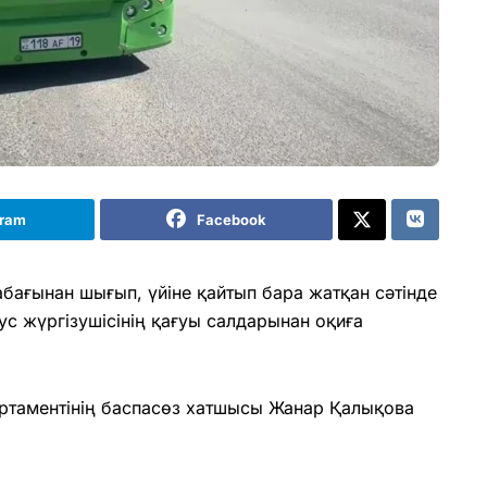
gram
Facebook
абағынан шығып, үйіне қайтып бара жатқан сәтінде
ус жүргізушісінің қағуы салдарынан оқиға
ртаментінің баспасөз хатшысы Жанар Қалықова