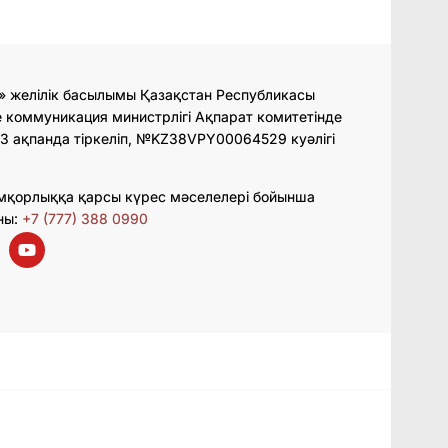
» желілік басылымы Қазақстан Республикасы
 коммуникация министрлігі Ақпарат комитетінде
3 ақпанда тіркеліп, №KZ38VPY00064529 куәлігі
мқорлыққа қарсы күрес мәселелері бойынша
ны:
+7 (777) 388 0990