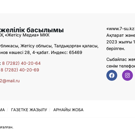
 желілік басылымы
«www.7-su.kz
ЖҚ «Жетісу Медиа» МКК
Ақпарат және
2023 жылғы 1
бликасы, Жетісу облысы, Талдықорған қаласы,
берілген.
ов көшесі 28, 4-қабат. Индекс: 65469
Сыбайлас же
:
8 (7282) 40-20-64
сенім телефо
:
8 (7282) 40-20-69
02@mail.ru
МА
ГАЗЕТКЕ ЖАЗЫЛУ
АРНАЙЫ ЖОБА
ғалған.