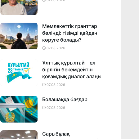
07.08.2026
Мемлекеттік гранттар
бөлінді: тізімді қайдан
көруге болады?
07.08.2026
Ұлттық құрылтай – ел
бірлігін бекемдейтін
қоғамдық диалог алаңы
07.08.2026
Болашаққа бағдар
07.08.2026
Сарыбұлақ