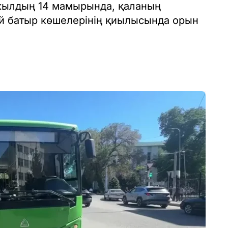
 жылдың 14 мамырында, қаланың
й батыр көшелерінің қиылысында орын