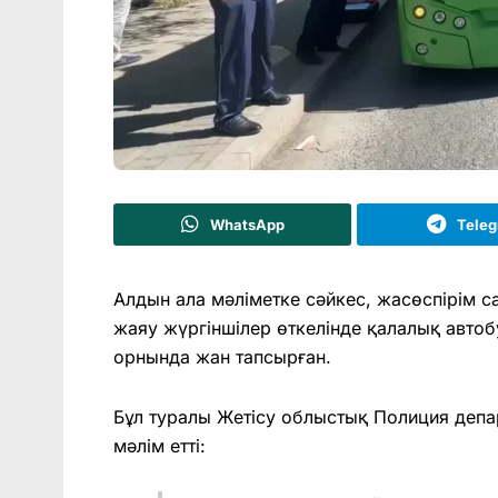
WhatsApp
Tele
Алдын ала мәліметке сәйкес, жасөспірім с
жаяу жүргіншілер өткелінде қалалық автоб
орнында жан тапсырған.
Бұл туралы Жетісу облыстық Полиция депа
мәлім етті: