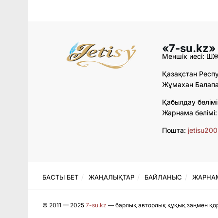
«7-su.kz»
Меншік иесі: Ш
Қазақстан Респу
Жұмахан Балапан
Қабылдау бөлімі
Жарнама бөлімі
Пошта:
jetisu20
БАСТЫ БЕТ
ЖАҢАЛЫҚТАР
БАЙЛАНЫС
ЖАРНА
© 2011 — 2025
7-su.kz
— барлық авторлық құқық заңмен қор