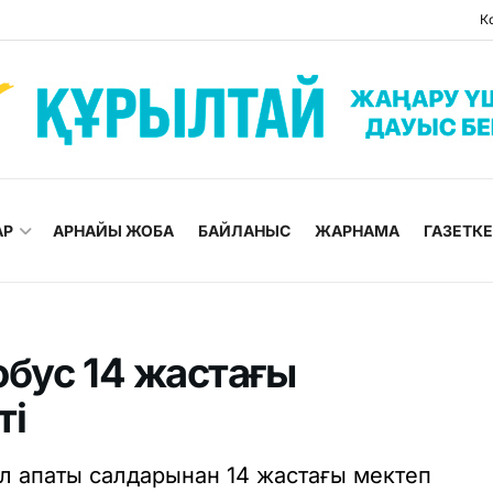
К
АР
АРНАЙЫ ЖОБА
БАЙЛАНЫС
ЖАРНАМА
ГАЗЕТК
бус 14 жастағы
ті
л апаты салдарынан 14 жастағы мектеп