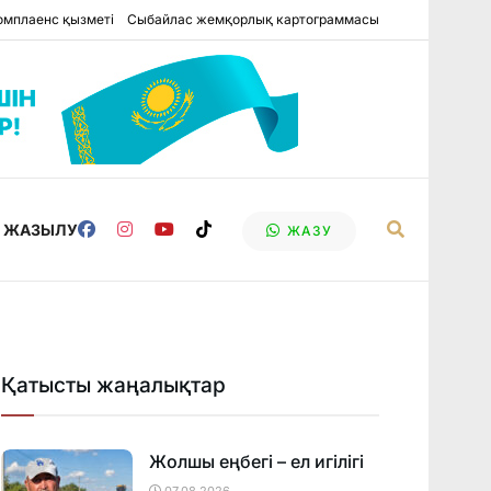
омплаенс қызметі
Сыбайлас жемқорлық картограммасы
Е ЖАЗЫЛУ
ЖАЗУ
Қатысты жаңалықтар
Жолшы еңбегі – ел игілігі