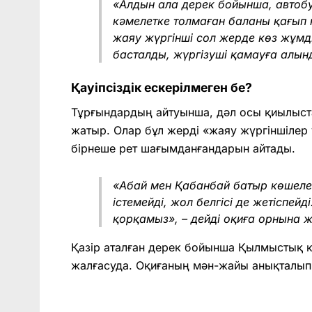
«Алдын ала дерек бойынша, автобус
кәмелетке толмаған баланы қағып 
жаяу жүргінші сол жерде көз жұмд
басталды, жүргізуші қамауға алын
Қауіпсіздік ескерілмеген бе?
Тұрғындардың айтуынша, дәл осы қиылыст
жатыр. Олар бұл жерді «жаяу жүргіншілер үш
бірнеше рет шағымданғандарын айтады.
«Абай мен Қабанбай батыр көшел
істемейді, жол белгісі де жетіспе
қорқамыз»,
– дейді оқиға орнына 
Қазір аталған дерек бойынша Қылмыстық ко
жалғасуда. Оқиғаның мән-жайы анықталып