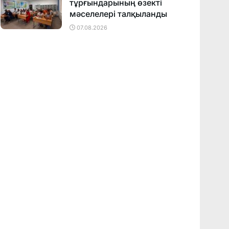
тұрғындарының өзекті
мәселелері талқыланды
07.08.2026