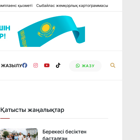
омплаенс қызметі
Сыбайлас жемқорлық картограммасы
Е ЖАЗЫЛУ
ЖАЗУ
Қатысты жаңалықтар
Берекесі бесіктен
басталған