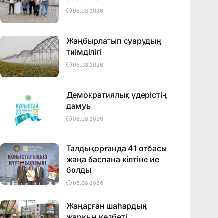
06.08.2026
Жаңбырлатып суарудың
тиімділігі
06.08.2026
Демократиялық үдерістің
дамуы
06.08.2026
Талдықорғанда 41 отбасы
жаңа баспана кілтіне ие
болды
06.08.2026
Жаңарған шаһардың
жарқын келбеті