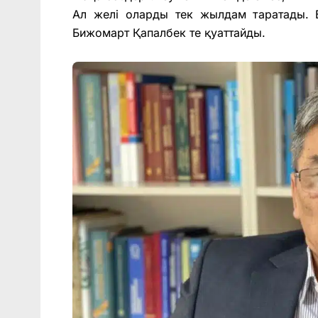
Ал желі оларды тек жылдам таратады. 
Бижомарт Қапалбек те қуаттайды.