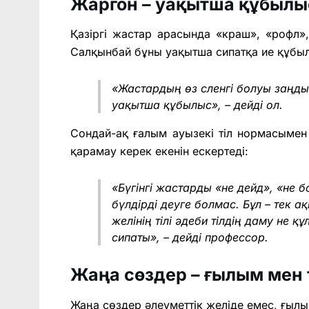
Жаргон – уақытша құбылы
Қазіргі жастар арасында «краш», «рофл»,
Салқынбай бұны уақытша сипатқа ие құбы
«Жастардың өз сленгі болуы заңды
уақытша құбылыс», – дейді ол.
Сондай-ақ ғалым ауызекі тіл нормасымен
қарамау керек екенін ескертеді:
«Бүгінгі жастарды «не дейд», «не б
бүлдірді деуге болмас. Бұл – тек а
желінің тілі әдеби тілдің даму не қ
сипаты», – дейді профессор.
Жаңа сөздер – ғылым мен т
Жаңа сөздер әлеуметтік желіде емес, ғылым