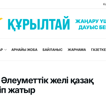
К
АР
АРНАЙЫ ЖОБА
БАЙЛАНЫС
ЖАРНАМА
ГАЗЕТК
 Әлеуметтік желі қазақ
тіп жатыр