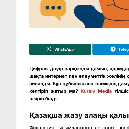
WhatsApp
Tele
Цифрлы дәуір қарқынды дамып, адамдар
шақта интернет пен әлеуметтік желінің 
айналды. Бұл құбылыс ана тіліміздің д
келтіріп жатыр ма?
Kursiv Media
тілшіс
пікірін білді.
Қазақша жазу алаңы қалы
Филология ғылымдарының докторы, профе