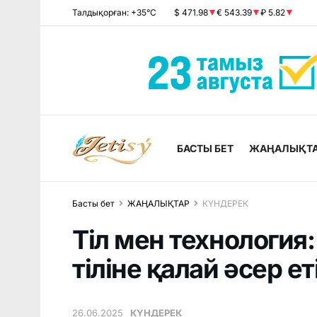
Талдықорған: +35°C
$ 471.98
€ 543.39
₽ 5.82
БАСТЫ БЕТ
ЖАҢАЛЫҚТ
Басты бет
ЖАҢАЛЫҚТАР
КҮНДЕРЕК
Тіл мен технология:
тіліне қалай әсер е
26.06.2025
КҮНДЕРЕК