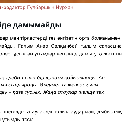
льд-редактор Гүлбаршын Нұрхан
еліде дамымайды
дер мен тіркестерді тез енгізетін орта болғанымен,
алмайды. Ғалым Анар Салқынбай ғылым саласына
лері ұсынған ұғымдар негізінде дамыту қажеттігін
қ әдеби тілінің бір қанаты қайырылады. Ал
ағын сындырады. Әлеуметтік желі арқылы
еу – қате түсінік. Жаңа атаулар желіде тек
ы шетелдік атауларды толық аудармай, дыбыстық
н ұтымды тәсіл.