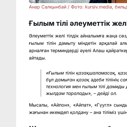
Анар Салқынбай / Фото: kursiv.media, би
Ғылым тілі әлеуметтік ж
Әлеуметтік желі тілдік айналымға жаңа сөз
ғылым тілін дамыту міндетін арқалай 
арналған терминдерді әуелі Алаш қайраткер
айтады.
«Ғылым тілін қазақшаламасақ, қаза
бұл дамыған қазақ әдеби тілінің с
технология мен ғылым тілі дамиды д
жылдам таралады», – дейді ол.
Мысалы, «Айпон», «Айпат», «Гүугл» сынд
жағынан икемдеп қолдану – ана тіліміз үші