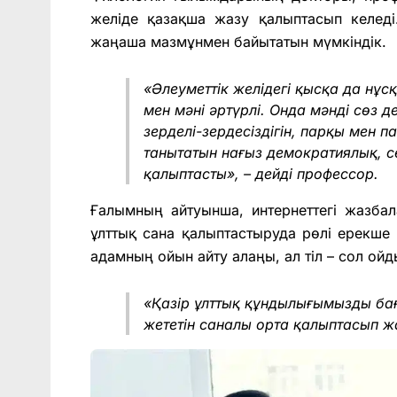
желіде қазақша жазу қалыптасып келеді.
жаңаша мазмұнмен байытатын мүмкіндік.
«Әлеуметтік желідегі қысқа да нұ
мен мәні әртүрлі. Онда мәнді сөз де,
зерделі-зердесіздігін, парқы мен
танытатын нағыз демократиялық, с
қалыптасты», – дейді профессор.
Ғалымның айтуынша, интернеттегі жазба
ұлттық сана қалыптастыруда рөлі ерекше 
адамның ойын айту алаңы, ал тіл – сол ойды
«Қазір ұлттық құндылығымызды бағал
жететін саналы орта қалыптасып жа