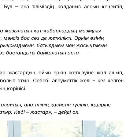
 Бұл – ана тіліміздің қолданыс аясын кеңейтіп,
сқа жазылатын хат-хабарлардың мазмұны
 мәнсіз бос сөз де жеткілікті. Әркім өзінің
 парықсыздығын, батылдығы мен жасықтығын
өз бостандығы байқалатын орта
лар жастардың ойын еркін жеткізуіне жол ашып,
болып отыр. Себебі әлеуметтік желі – кез келген
ң көрінісі.
айтын, ана тілінің қасиетін түсініп, қадіріне
тыр. Көбі – жастар», – дейді ол.