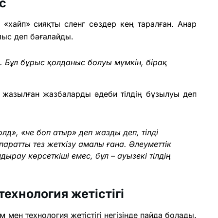
с
 «хайп» сияқты сленг сөздер кең таралған. Анар
лыс деп бағалайды.
. Бұл бұрыс қолданыс болуы мүмкін, бірақ
 жазылған жазбаларды әдеби тілдің бұзылуы деп
олд», «не боп атыр» деп жазды деп, тілді
қпаратты тез жеткізу амалы ғана. Әлеуметтік
ұлдырау көрсеткіші емес, бұл – ауызекі тілдің
ехнология жетістігі
 мен технология жетістігі негізінде пайда болады.