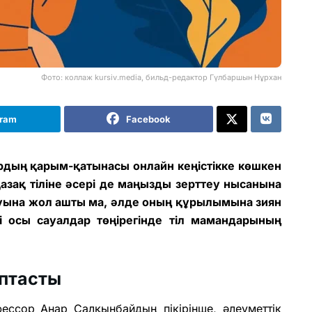
Фото: коллаж kursiv.media, бильд-редактор Гүлбаршын Нұрхан
gram
Facebook
дың қарым-қатынасы онлайн кеңістікке көшкен
қазақ тіліне әсері де маңызды зерттеу нысанына
амуына жол ашты ма, әлде оның құрылымына зиян
і осы сауалдар төңірегінде тіл мамандарының
птасты
ссор Анар Салқынбайдың пікірінше, әлеуметтік