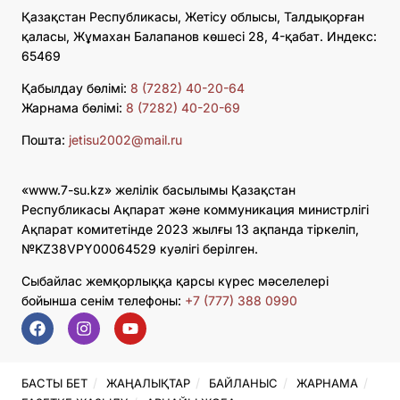
Қазақстан Республикасы, Жетісу облысы, Талдықорған
қаласы, Жұмахан Балапанов көшесі 28, 4-қабат. Индекс:
65469
Қабылдау бөлімі:
8 (7282) 40-20-64
Жарнама бөлімі:
8 (7282) 40-20-69
Пошта:
jetisu2002@mail.ru
«www.7-su.kz» желілік басылымы Қазақстан
Республикасы Ақпарат және коммуникация министрлігі
Ақпарат комитетінде 2023 жылғы 13 ақпанда тіркеліп,
№KZ38VPY00064529 куәлігі берілген.
Сыбайлас жемқорлыққа қарсы күрес мәселелері
бойынша сенім телефоны:
+7 (777) 388 0990
БАСТЫ БЕТ
ЖАҢАЛЫҚТАР
БАЙЛАНЫС
ЖАРНАМА