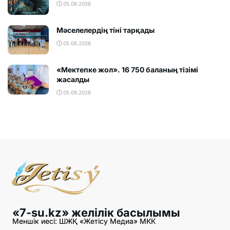
05.08.2026
Мәселелердің тіні тарқады
05.08.2026
«Мектепке жол». 16 750 баланың тізімі
жасалды
05.08.2026
«7-su.kz» желілік басылымы
Меншік иесі: ШЖҚ «Жетісу Медиа» МКК