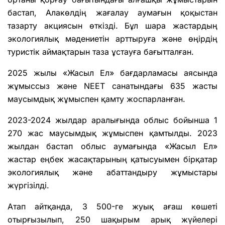
бастап, Алакөлдің жағалау аумағын қоқыстан
тазарту акциясын өткізді. Бұл шара жастардың
экологиялық мәдениетін арттыруға және өңірдің
туристік аймақтарын таза ұстауға бағытталған.
2025 жылы «Жасыл Ел» бағдарламасы аясында
жұмыссыз және NEET санатындағы 635 жасты
маусымдық жұмыспен қамту жоспарланған.
2023-2024 жылдар аралығында облыс бойынша 1
270 жас маусымдық жұмыспен қамтылды. 2023
жылдан бастап облыс аумағында «Жасыл Ел»
жастар еңбек жасақтарының қатысуымен бірқатар
экологиялық және абаттандыру жұмыстары
жүргізілді.
Атап айтқанда, 3 500-ге жуық ағаш көшеті
отырғызылып, 250 шақырым арық жүйелері