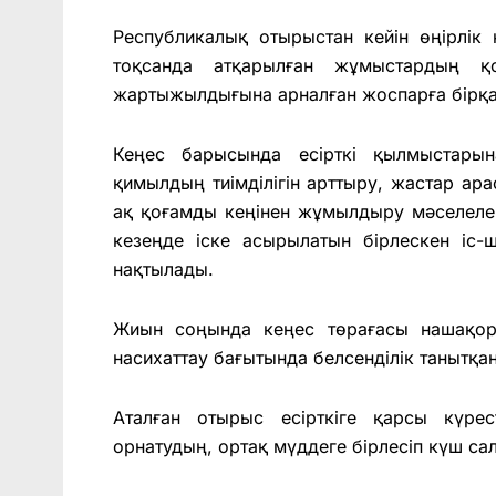
Республикалық отырыстан кейін өңірлік
тоқсанда атқарылған жұмыстардың 
жартыжылдығына арналған жоспарға бірқат
Кеңес барысында есірткі қылмыстарын
қимылдың тиімділігін арттыру, жастар ара
ақ қоғамды кеңінен жұмылдыру мәселелер
кезеңде іске асырылатын бірлескен іс-
нақтылады.
Жиын соңында кеңес төрағасы нашақор
насихаттау бағытында белсенділік танытқа
Аталған отырыс есірткіге қарсы күре
орнатудың, ортақ мүддеге бірлесіп күш салу