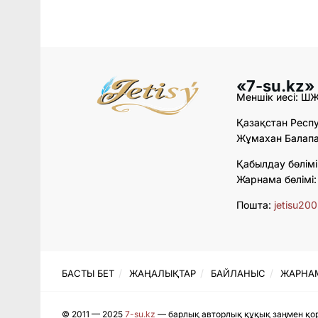
«7-su.kz»
Меншік иесі: Ш
Қазақстан Респу
Жұмахан Балапан
Қабылдау бөлімі
Жарнама бөлімі
Пошта:
jetisu20
БАСТЫ БЕТ
ЖАҢАЛЫҚТАР
БАЙЛАНЫС
ЖАРНА
© 2011 — 2025
7-su.kz
— барлық авторлық құқық заңмен қор