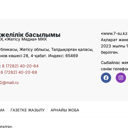
 желілік басылымы
«www.7-su.kz
ЖҚ «Жетісу Медиа» МКК
Ақпарат және
2023 жылғы 1
бликасы, Жетісу облысы, Талдықорған қаласы,
берілген.
ов көшесі 28, 4-қабат. Индекс: 65469
Сыбайлас же
:
8 (7282) 40-20-64
сенім телефо
:
8 (7282) 40-20-69
02@mail.ru
МА
ГАЗЕТКЕ ЖАЗЫЛУ
АРНАЙЫ ЖОБА
ғалған.