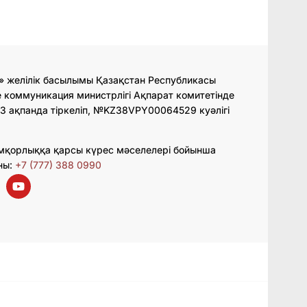
» желілік басылымы Қазақстан Республикасы
 коммуникация министрлігі Ақпарат комитетінде
3 ақпанда тіркеліп, №KZ38VPY00064529 куәлігі
мқорлыққа қарсы күрес мәселелері бойынша
ны:
+7 (777) 388 0990