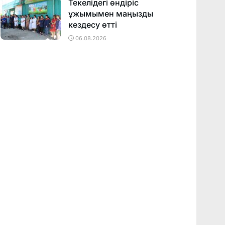
Текелідегі өндіріс
ұжымымен маңызды
кездесу өтті
06.08.2026