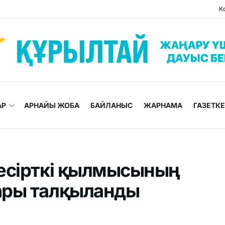
К
АР
АРНАЙЫ ЖОБА
БАЙЛАНЫС
ЖАРНАМА
ГАЗЕТК
есірткі қылмысының
ары талқыланды