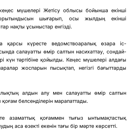
 кеңес мүшелері Жетісу облысы бойынша екінші
қорытындысын шығарып, осы жылдың екінші
ар нақты ұсыныстар енгізді.
а қарсы күресте ведомствоаралық өзара іс-
сында салауатты өмір салтын насихаттау, сондай-
і күн тәртібіне қойылды. Кеңес мүшелері алдағы
шаралар жоспарын пысықтап, негізгі бағыттарды
лықтың алдын алу мен салауатты өмір салтын
н қоғам белсенділерін марапаттады.
сте азаматтық қоғаммен тығыз ынтымақтастық
дың аса өзекті екенін тағы бір мәрте көрсетті.