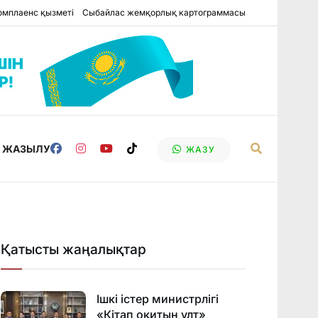
омплаенс қызметі
Сыбайлас жемқорлық картограммасы
Е ЖАЗЫЛУ
ЖАЗУ
Қатысты жаңалықтар
Ішкі істер министрлігі
«Кітап оқитын ұлт»