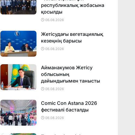
республикалық жобасына
қосылды
06.08.2026
Жетісудағы вегетациялық
кезеңнің барысы
06.08.2026
Айманакумов Жетісу
облысының
дайындығымен танысты
06.08.2026
Comic Con Astana 2026
фестивалi басталды
06.08.2026