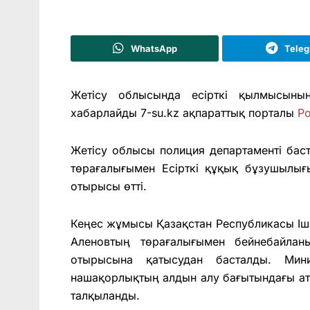
WhatsApp
Tele
Жетісу облысында есірткі қылмысын
хабарлайды 7-su.kz ақпараттық порталы
Po
Жетісу облысы полиция департаменті бас
төрағалығымен Есірткі құқық бұзушылығы
отырысы өтті.
Кеңес жұмысы Қазақстан Республикасы Ішк
Аленовтың төрағалығымен бейнебайлан
отырысына қатысудан басталды. Мини
нашақорлықтың алдын алу бағытындағы ат
талқыланды.