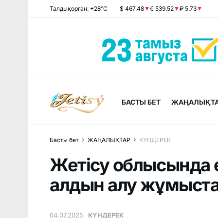
Талдықорған: +28°C
$ 467.48
€ 539.52
₽ 5.73
БАСТЫ БЕТ
ЖАҢАЛЫҚТ
Басты бет
ЖАҢАЛЫҚТАР
КҮНДЕРЕК
Жетісу облысында 
алдын алу жұмыст
04.07.2025
КҮНДЕРЕК