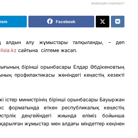
видеодан скриншот
gram
Facebook
ың алдын алу жұмыстары талқыланды, – деп
lisia.kz
сайтына сілтеме жасап.
тығының бірінші орынбасары Елдар Әбдікеновтың
ның профилактикасы жөніндегі кеңестің кезекті
і істер министрінің бірінші орынбасары Бауыржан
ыс форматында өткен республикалық кеңестің
стрлік деңгейіндегі жиында еліміз бойынша
қарылған жұмыстар мен алдағы міндеттер кеңінен