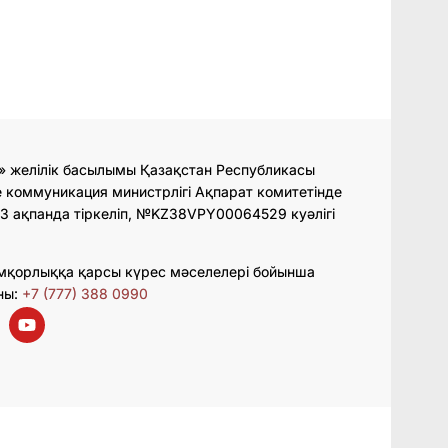
» желілік басылымы Қазақстан Республикасы
 коммуникация министрлігі Ақпарат комитетінде
3 ақпанда тіркеліп, №KZ38VPY00064529 куәлігі
мқорлыққа қарсы күрес мәселелері бойынша
ны:
+7 (777) 388 0990