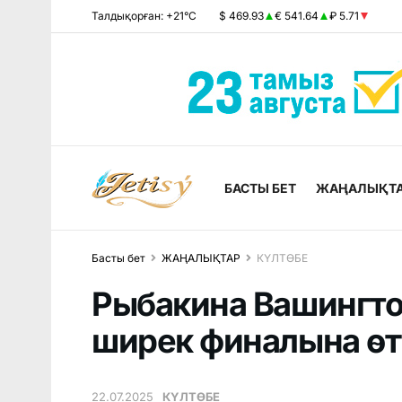
Талдықорған: +21°C
$ 469.93
€ 541.64
₽ 5.71
БАСТЫ БЕТ
ЖАҢАЛЫҚТ
Басты бет
ЖАҢАЛЫҚТАР
КҮЛТӨБЕ
Рыбакина Вашингто
ширек финалына өт
22.07.2025
КҮЛТӨБЕ