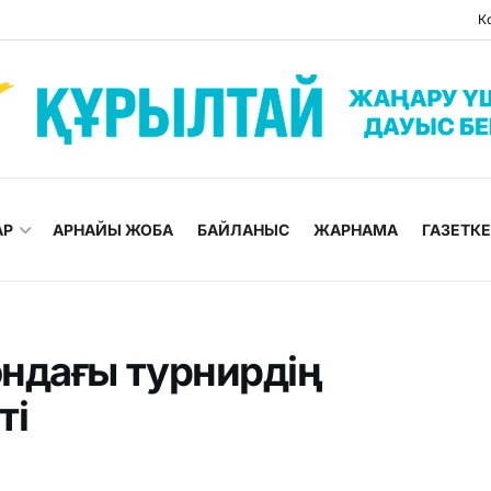
К
АР
АРНАЙЫ ЖОБА
БАЙЛАНЫС
ЖАРНАМА
ГАЗЕТК
ндағы турнирдің
ті