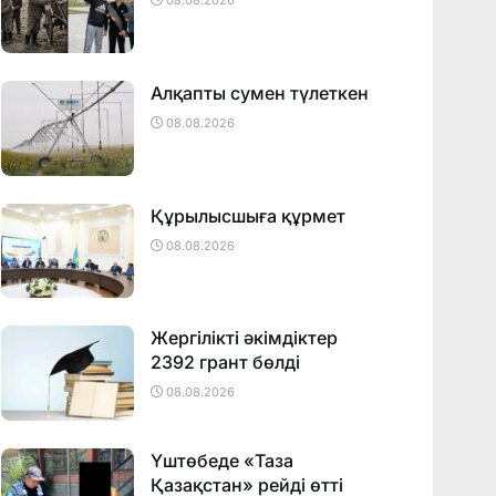
08.08.2026
Алқапты сумен түлеткен
08.08.2026
Құрылысшыға құрмет
08.08.2026
Жергілікті әкімдіктер
2392 грант бөлді
08.08.2026
Үштөбеде «Таза
Қазақстан» рейді өтті