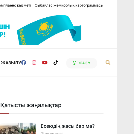
омплаенс қызметі
Сыбайлас жемқорлық картограммасы
Е ЖАЗЫЛУ
ЖАЗУ
Қатысты жаңалықтар
Есеюдің жасы бар ма?