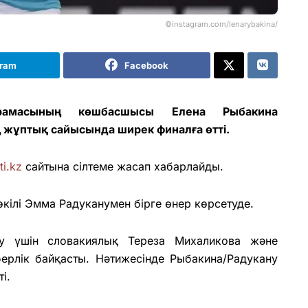
©instagram.com/lenarybakina/
gram
Facebook
ұрамасының көшбасшысы Елена Рыбакина
 жұптық сайысында ширек финалға өтті.
ti.kz
сайтына сілтеме жасап хабарлайды.
ілі Эмма Радуканумен бірге өнер көрсетуде.
у үшін словакиялық Тереза Михаликова және
ерлік байқасты. Нәтижесінде Рыбакина/Радукану
і.