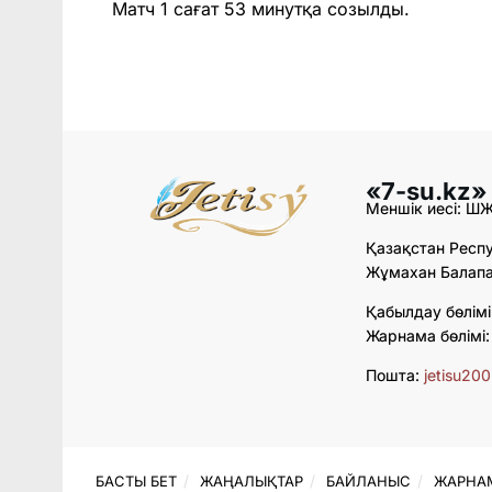
Матч 1 сағат 53 минутқа созылды.
«7-su.kz»
Меншік иесі: Ш
Қазақстан Респу
Жұмахан Балапан
Қабылдау бөлімі
Жарнама бөлімі
Пошта:
jetisu20
БАСТЫ БЕТ
ЖАҢАЛЫҚТАР
БАЙЛАНЫС
ЖАРНА