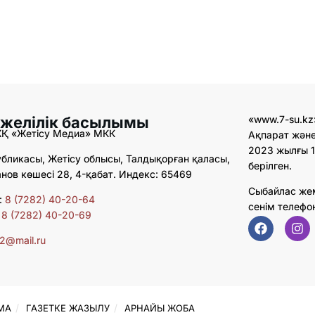
 желілік басылымы
«www.7-su.kz
ЖҚ «Жетісу Медиа» МКК
Ақпарат және
2023 жылғы 1
бликасы, Жетісу облысы, Талдықорған қаласы,
берілген.
ов көшесі 28, 4-қабат. Индекс: 65469
Сыбайлас же
:
8 (7282) 40-20-64
сенім телефо
:
8 (7282) 40-20-69
02@mail.ru
МА
ГАЗЕТКЕ ЖАЗЫЛУ
АРНАЙЫ ЖОБА