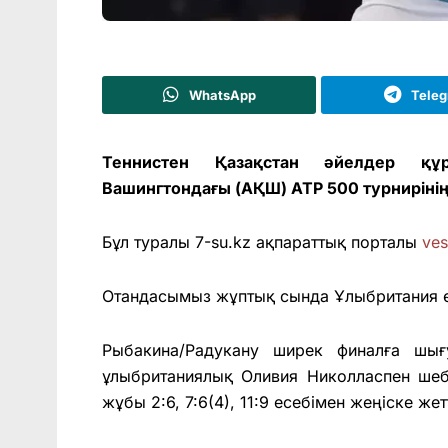
WhatsApp
Tele
Теннистен Қазақстан әйелдер қ
Вашингтондағы (АҚШ) ATP 500 турнирінің
Бұл туралы 7-su.kz ақпараттық порталы
ves
Отандасымыз жұптық сында Ұлыбритания өк
Рыбакина/Радукану ширек финалға шығ
ұлыбританиялық Оливия Николласпен шеб
жұбы 2:6, 7:6(4), 11:9 есебімен жеңіске жетт