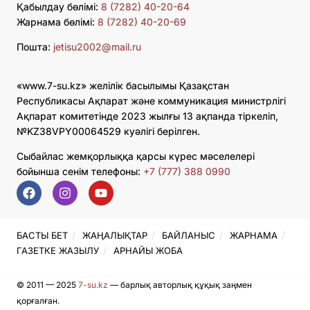
Қабылдау бөлімі:
8 (7282) 40-20-64
Жарнама бөлімі:
8 (7282) 40-20-69
Пошта:
jetisu2002@mail.ru
«www.7-su.kz» желілік басылымы Қазақстан
Республикасы Ақпарат және коммуникация министрлігі
Ақпарат комитетінде 2023 жылғы 13 ақпанда тіркеліп,
№KZ38VPY00064529 куәлігі берілген.
Сыбайлас жемқорлыққа қарсы күрес мәселелері
бойынша сенім телефоны:
+7 (777) 388 0990
БАСТЫ БЕТ
ЖАҢАЛЫҚТАР
БАЙЛАНЫС
ЖАРНАМА
ГАЗЕТКЕ ЖАЗЫЛУ
АРНАЙЫ ЖОБА
© 2011 — 2025
7-su.kz
— барлық авторлық құқық заңмен
қорғалған.