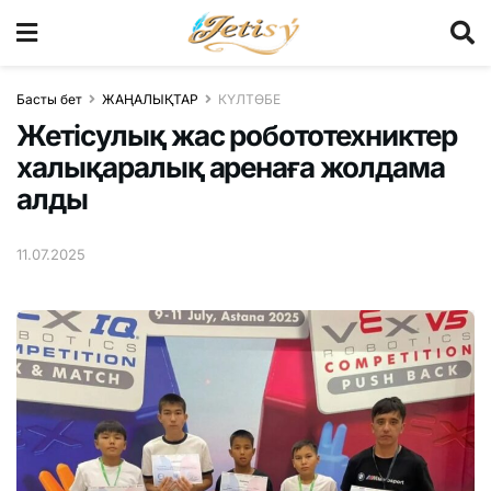
Басты бет
ЖАҢАЛЫҚТАР
КҮЛТӨБЕ
Жетісулық жас робототехниктер
халықаралық аренаға жолдама
алды
11.07.2025