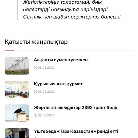
Жетістіктеріңіз толастамай, биік
белестерді бағындыра беріңіздер!
Сәттілік пен шабыт серіктеріңіз болсын!
Қатысты жаңалықтар
Алқапты сумен түлеткен
08.08.2026
Құрылысшыға құрмет
08.08.2026
Жергілікті әкімдіктер 2392 грант бөлді
08.08.2026
Үштөбеде «Таза Қазақстан» рейді өтті