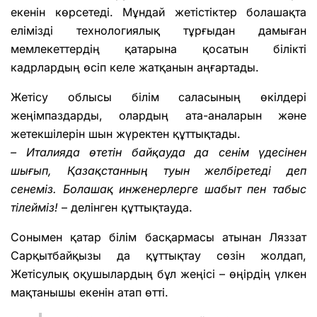
екенін көрсетеді. Мұндай жетістіктер болашақта
елімізді технологиялық тұрғыдан дамыған
мемлекеттердің қатарына қосатын білікті
кадрлардың өсіп келе жатқанын аңғартады.
Жетісу облысы білім саласының өкілдері
жеңімпаздарды, олардың ата-аналарын және
жетекшілерін шын жүректен құттықтады.
– Италияда өтетін байқауда да сенім үдесінен
шығып, Қазақстанның туын желбіретеді деп
сенеміз. Болашақ инженерлерге шабыт пен табыс
тілейміз!
– делінген құттықтауда.
Сонымен қатар білім басқармасы атынан Ляззат
Сарқытбайқызы да құттықтау сөзін жолдап,
Жетісулық оқушылардың бұл жеңісі – өңірдің үлкен
мақтанышы екенін атап өтті.