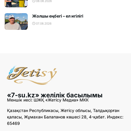
08.08.2026
Жолшы еңбегі – ел игілігі
07.08.2026
«7-su.kz» желілік басылымы
Меншік иесі: ШЖҚ «Жетісу Медиа» МКК
Қазақстан Республикасы, Жетісу облысы, Талдықорған
қаласы, Жұмахан Балапанов көшесі 28, 4-қабат. Индекс:
65469