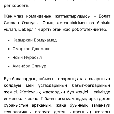
рет көрсетті.
Жеңімпаз команданың жаттықтырушысы – Болат
Сәтжан Озатұлы. Оның жетекшілігімен өз білімін
ұштап, шеберлігін арттырған жас робототехниктер:
Қадырхан Ермұхамед
Омархан Джемаль
Ясын Нұрасыл
Аманбол Әлинұр
Бұл балалардың табысы – олардың ата-аналарының
қолдауы мен ұстаздарының бағыт-бағдарының
жемісі. Жетісулық жастардың бұл жеңісі – елімізде
инженерлік және ІТ бағыттағы мамандықтарға деген
сұраныстың артқанын, жаңа буынның заманауи
технологияны игеруге деген ынтасының жоғары