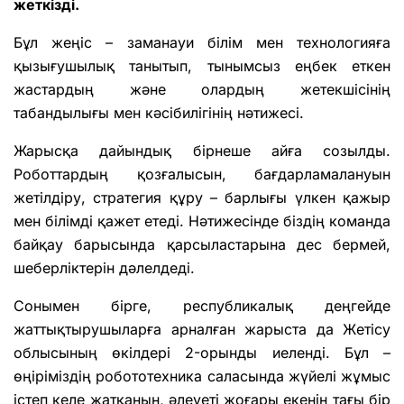
жеткізді.
Бұл жеңіс – заманауи білім мен технологияға
қызығушылық танытып, тынымсыз еңбек еткен
жастардың және олардың жетекшісінің
табандылығы мен кәсібилігінің нәтижесі.
Жарысқа дайындық бірнеше айға созылды.
Роботтардың қозғалысын, бағдарламалануын
жетілдіру, стратегия құру – барлығы үлкен қажыр
мен білімді қажет етеді. Нәтижесінде біздің команда
байқау барысында қарсыластарына дес бермей,
шеберліктерін дәлелдеді.
Сонымен бірге, республикалық деңгейде
жаттықтырушыларға арналған жарыста да Жетісу
облысының өкілдері 2-орынды иеленді. Бұл –
өңіріміздің робототехника саласында жүйелі жұмыс
істеп келе жатқанын, әлеуеті жоғары екенін тағы бір