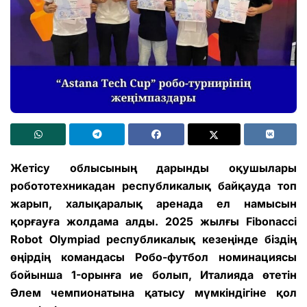
Жетісу облысының дарынды оқушылары
робототехникадан республикалық байқауда топ
жарып, халықаралық аренада ел намысын
қорғауға жолдама алды. 2025 жылғы Fibonacci
Robot Olympiad республикалық кезеңінде біздің
өңірдің командасы Робо-футбол номинациясы
бойынша 1-орынға ие болып, Италияда өтетін
Әлем чемпионатына қатысу мүмкіндігіне қол