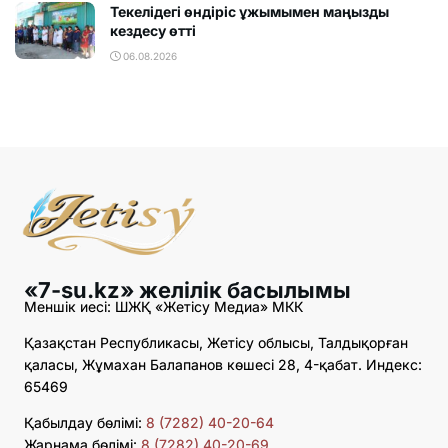
Текелідегі өндіріс ұжымымен маңызды
кездесу өтті
06.08.2026
«7-su.kz» желілік басылымы
Меншік иесі: ШЖҚ «Жетісу Медиа» МКК
Қазақстан Республикасы, Жетісу облысы, Талдықорған
қаласы, Жұмахан Балапанов көшесі 28, 4-қабат. Индекс:
65469
Қабылдау бөлімі:
8 (7282) 40-20-64
Жарнама бөлімі:
8 (7282) 40-20-69