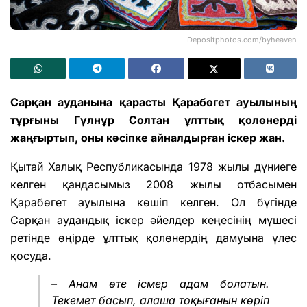
Depositphotos.com/byheaven
Сарқан ауданына қарасты Қарабөгет ауылының
тұрғыны Гүлнұр Солтан ұлттық қолөнерді
жаңғыртып, оны кәсіпке айналдырған іскер жан.
Қытай Халық Республикасында 1978 жылы дүниеге
келген қандасымыз 2008 жылы отбасымен
Қарабөгет ауылына көшіп келген. Ол бүгінде
Сарқан аудандық іскер әйелдер кеңесінің мүшесі
ретінде өңірде ұлттық қолөнердің дамуына үлес
қосуда.
– Анам өте ісмер адам болатын.
Текемет басып, алаша тоқығанын көріп