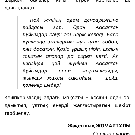
дайындайды.
– Қой жүнінің адам денсаулығына
пайдасы зор. Одан жасалған
бұйымдар сәнді әрі берік келеді. Бала
күнімізде әжелеріміз жүн түтіп, сабап,
киіз басатын. Қазір ұршық иіріп, шұлық
тоқитын апалар да сиреп кетті. Ал
негізінде қой жүнінен жасалған
бұйымдар оңай жыртылмайды,
жылуды жақсы сақтайды, – дейді
қолөнер шебері.
Кейіпкеріміздің алдағы мақсаты – кәсібін одан әрі
дамытып, ұлттық өнерді жалғастыратын шәкірт
тәрбиелеу.
Жақсылық ЖОМАРТҰЛЫ
Сарқан ауданы