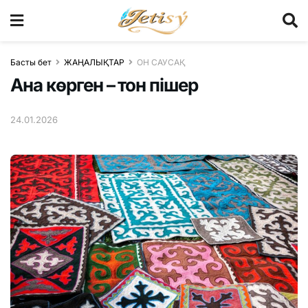
Басты бет
ЖАҢАЛЫҚТАР
ОН САУСАҚ
Ана көрген – тон пішер
24.01.2026