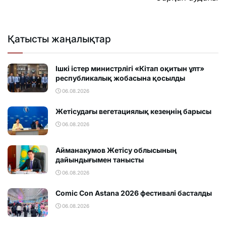
Қатысты жаңалықтар
Ішкі істер министрлігі «Кітап оқитын ұлт»
республикалық жобасына қосылды
06.08.2026
Жетісудағы вегетациялық кезеңнің барысы
06.08.2026
Айманакумов Жетісу облысының
дайындығымен танысты
06.08.2026
Comic Con Astana 2026 фестивалi басталды
06.08.2026