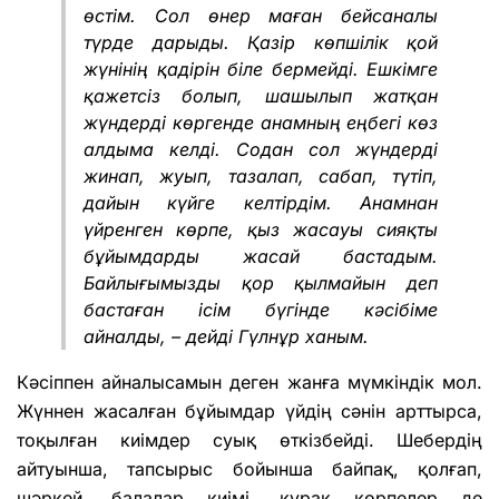
өстім. Сол өнер маған бейсаналы
түрде дарыды. Қазір көпшілік қой
жүнінің қадірін біле бермейді. Ешкімге
қажетсіз болып, шашылып жатқан
жүндерді көргенде анамның еңбегі көз
алдыма келді. Содан сол жүндерді
жинап, жуып, тазалап, сабап, түтіп,
дайын күйге келтірдім. Анамнан
үйренген көрпе, қыз жасауы сияқты
бұйымдарды жасай бастадым.
Байлығымызды қор қылмайын деп
бастаған ісім бүгінде кәсібіме
айналды, – дейді Гүлнұр ханым.
Кәсіппен айналысамын деген жанға мүмкіндік мол.
Жүннен жасалған бұйымдар үйдің сәнін арттырса,
тоқылған киімдер суық өткізбейді. Шебердің
айтуынша, тапсырыс бойынша байпақ, қолғап,
шәркей, балалар киімі, құрақ көрпелер де