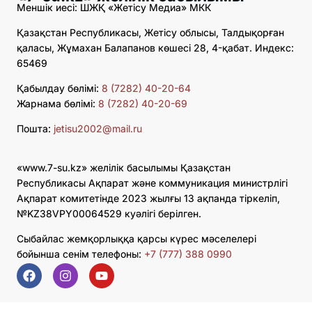
Меншік иесі: ШЖҚ «Жетісу Медиа» МКК
Қазақстан Республикасы, Жетісу облысы, Талдықорған
қаласы, Жұмахан Балапанов көшесі 28, 4-қабат. Индекс:
65469
Қабылдау бөлімі:
8 (7282) 40-20-64
Жарнама бөлімі:
8 (7282) 40-20-69
Пошта:
jetisu2002@mail.ru
«www.7-su.kz» желілік басылымы Қазақстан
Республикасы Ақпарат және коммуникация министрлігі
Ақпарат комитетінде 2023 жылғы 13 ақпанда тіркеліп,
№KZ38VPY00064529 куәлігі берілген.
Сыбайлас жемқорлыққа қарсы күрес мәселелері
бойынша сенім телефоны:
+7 (777) 388 0990