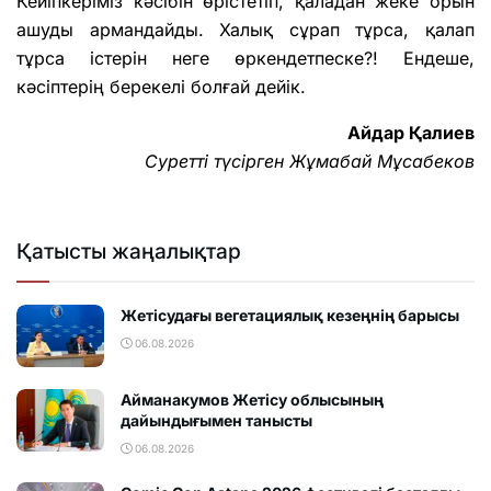
Кейіпкеріміз кәсібін өрістетіп, қаладан жеке орын
ашуды армандайды. Халық сұрап тұрса, қалап
тұрса істерін неге өркендетпеске?! Ендеше,
кәсіптерің берекелі болғай дейік.
Айдар Қалиев
Суретті түсірген Жұмабай Мұсабеков
Қатысты жаңалықтар
Жетісудағы вегетациялық кезеңнің барысы
06.08.2026
Айманакумов Жетісу облысының
дайындығымен танысты
06.08.2026