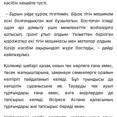
кәсібін кеңейте түсті.
– Бұрын үйде құрақ тігетінмін. Бірақ тігін машинам
ескі болғандықтан жиі бұзылатын. Бастаған ісімді
одан әрі дамыту үшін мемлекеттік жобаларға
қатысып, грант ұтып алдым. Үкіметтен берілген
қаражатқа екі тігін машинасы мен маталар алдым.
Қазір кәсібім ақырындап жүре бастады
, – дейді
кейіпкеріміз.
Қолөнер шебері қазақ оюын тек көрпеге ғана емес,
төсек жапқыштарына, заманауи сөмкелерге орайын
келтіріп пайдаланып келеді. Бұл туындысы да
көпшілік сұранысына ие. Тауарды тек ауыл
тұрғындары ғана емес, өзге өңірлерден де
тапсырыс келеді. Әсіресе Астана қаласының
тұрғындары жиі тапсырыс береді екен.