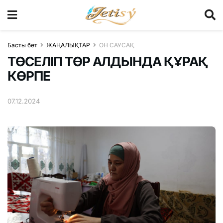
Басты бет
ЖАҢАЛЫҚТАР
ОН САУСАҚ
ТӨСЕЛІП ТӨР АЛДЫНДА ҚҰРАҚ
КӨРПЕ
07.12.2024