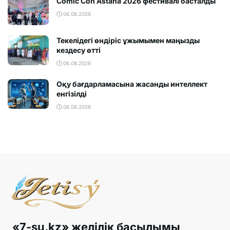
Comic Con Astana 2026 фестивалi басталды
06.08.2026
Текелідегі өндіріс ұжымымен маңызды
кездесу өтті
06.08.2026
Оқу бағдарламасына жасанды интеллект
енгізілді
06.08.2026
«7-su.kz» желілік басылымы