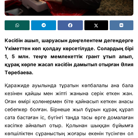
Кәсібін ашып, шаруасын дөңгелентем дегендерге
Үкіметтен көп қолдау көрсетілуде. Солардың бірі
1, 5 млн. теңге мемлекеттік грант ұтып алып,
құрақ көрпе жасап кәсібін дамытып отырған Әлия
Төребаева.
Қаражиде ауылында тұратын көпбалалы ана бала
кезінен қайшы мен жіпті жанына серік еткен жан.
Оған өмірі қолөнермен біте қайнасып кеткен анасы
себепкер болған. Бірнеше жыл бұрын құрақ құрап
сата бастаған іс, бүгінгі таңда тасы өрге домалаған
кәсіпке айналып отыр. Қолынан шыққан бұйымға
көпшіліктен сұраныстың жоғары екенін түсінген ол