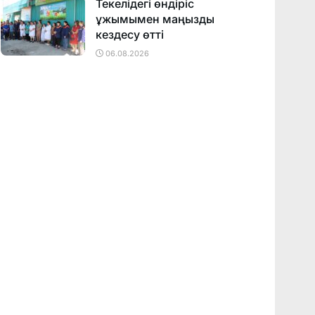
Текелідегі өндіріс
ұжымымен маңызды
кездесу өтті
06.08.2026