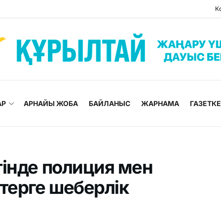
К
АР
АРНАЙЫ ЖОБА
БАЙЛАНЫС
ЖАРНАМА
ГАЗЕТК
тінде полиция мен
терге шеберлік