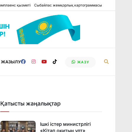
омплаенс қызметі
Сыбайлас жемқорлық картограммасы
Е ЖАЗЫЛУ
ЖАЗУ
Қатысты жаңалықтар
Ішкі істер министрлігі
«Кітап оқитын ұлт»