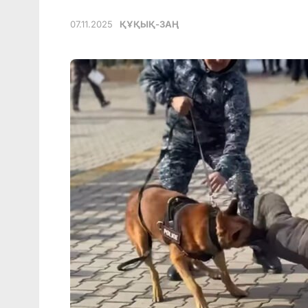
07.11.2025
ҚҰҚЫҚ-ЗАҢ