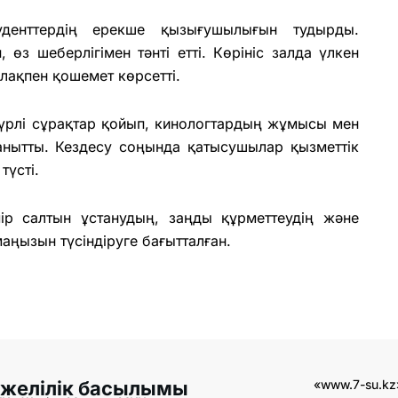
туденттердің ерекше қызығушылығын тудырды.
 өз шеберлігімен тәнті етті. Көрініс залда үлкен
лақпен қошемет көрсетті.
үрлі сұрақтар қойып, кинологтардың жұмысы мен
танытты. Кездесу соңында қатысушылар қызметтік
түсті.
ір салтын ұстанудың, заңды құрметтеудің және
аңызын түсіндіруге бағытталған.
 желілік басылымы
«www.7-su.kz