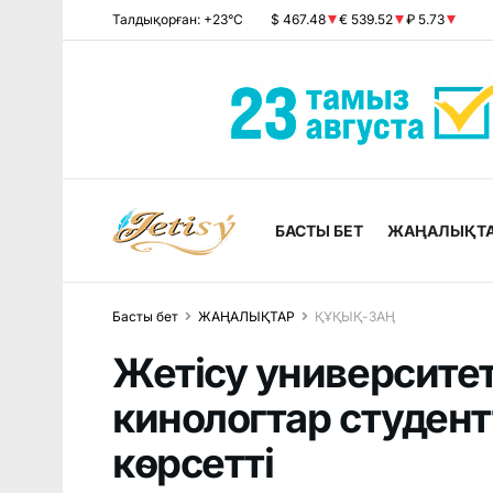
Талдықорған: +23°C
$ 467.48
€ 539.52
₽ 5.73
БАСТЫ БЕТ
ЖАҢАЛЫҚТ
Басты бет
ЖАҢАЛЫҚТАР
ҚҰҚЫҚ-ЗАҢ
Жетісу университе
кинологтар студент
көрсетті