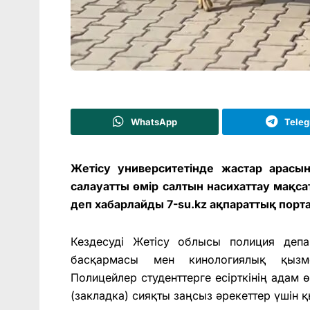
WhatsApp
Tele
Жетісу университетінде жастар арасы
салауатты өмір салтын насихаттау мақс
деп хабарлайды 7-su.kz ақпараттық порт
Кездесуді Жетісу облысы полиция депа
басқармасы мен кинологиялық қызм
Полицейлер студенттерге есірткінің адам ө
(закладка) сияқты заңсыз әрекеттер үшін қ