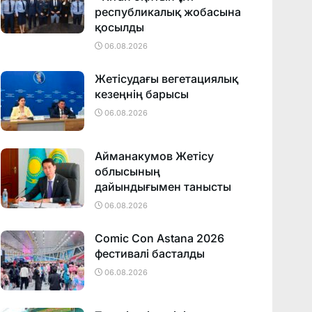
республикалық жобасына
қосылды
06.08.2026
Жетісудағы вегетациялық
кезеңнің барысы
06.08.2026
Айманакумов Жетісу
облысының
дайындығымен танысты
06.08.2026
Comic Con Astana 2026
фестивалi басталды
06.08.2026