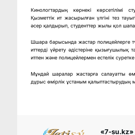
Кинологтардың көрнекі көрсетілімі с
Қызметтік ит жасырылған үлгіні тез тауып,
әсер қалдырып, студенттер жылы қол шапа
Шшара барысында жастар полицейлерге т
иттерді үйрету әдістеріне қызығушылық 
итпен және полицейлермен естелік суретке 
Мұндай шаралар жастарға салауатты өм
дұрыс өмірлік ұстаным қалыптастырудың м
«7-su.kz»