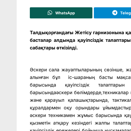
WhatsApp
Tele
Талдықорғандағы Жетісу гарнизонына қа
басталар алдында қауіпсіздік талаптар
сабақтары өткізілді.
Әскери сала жауаптыларының сөзінше, ж
алынған бұл іс-шараның басты мақсат
барысында қауіпсіздік талаптары
барысындаәскери бөлімдерде,техникалар 
және қарауыл қалашықтарында, тактик
құралдармен оқу орындары ұйымдастыр
әскери техникамен жұмыс барысында қау
қызметін атқару кезіндегі жалпы талапт
қауіпсіздік ережелері бойынша нұсқамала