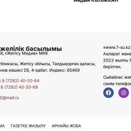
 желілік басылымы
«www.7-su.kz
ЖҚ «Жетісу Медиа» МКК
Ақпарат және
2023 жылғы 1
бликасы, Жетісу облысы, Талдықорған қаласы,
берілген.
ов көшесі 28, 4-қабат. Индекс: 65469
Сыбайлас же
:
8 (7282) 40-20-64
сенім телефо
:
8 (7282) 40-20-69
02@mail.ru
МА
ГАЗЕТКЕ ЖАЗЫЛУ
АРНАЙЫ ЖОБА