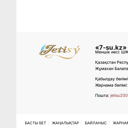
«7-su.kz»
Меншік иесі: Ш
Қазақстан Респу
Жұмахан Балапан
Қабылдау бөлімі
Жарнама бөлімі
Пошта:
jetisu20
БАСТЫ БЕТ
ЖАҢАЛЫҚТАР
БАЙЛАНЫС
ЖАРНА