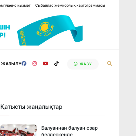
омплаенс қызметі
Сыбайлас жемқорлық картограммасы
Е ЖАЗЫЛУ
ЖАЗУ
Қатысты жаңалықтар
Балуаннан балуан озар
белдескенде