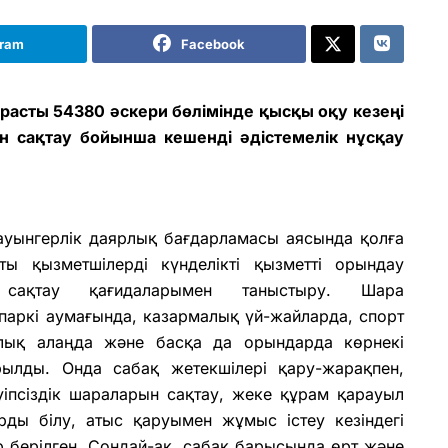
gram
Facebook
расты 54380 әскери бөлімінде қысқы оқу кезеңі
ын сақтау бойынша кешенді әдістемелік нұсқау
ауынгерлік даярлық бағдарламасы аясында қолға
ы қызметшілерді күнделікті қызметті орындау
н сақтау қағидаларымен таныстыру. Шара
паркі аумағында, казармалық үй-жайларда, спорт
алық алаңда және басқа да орындарда көрнекі
ылды. Онда сабақ жетекшілері қару-жарақпен,
іпсіздік шараларын сақтау, жеке құрам қарауыл
арды білу, атыс қаруымен жұмыс істеу кезіндегі
р берілген. Сондай-ақ, сабақ барысында өрт және