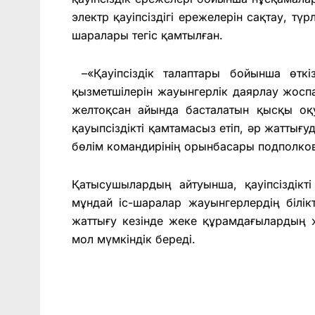
электр қауіпсіздігі ережелерін сақтау, тү
шаралары тегіс қамтылған.
–«Қауіпсіздік талаптары бойынша өткі
қызметшілерін жауынгерлік даярлау жосп
желтоқсан айында басталатын қысқы оқу
қауыпсіздікті қамтамасыз етіп, әр жаттығу
бөлім командирінің орынбасары подполко
Қатысушылардың айтуынша, қауіпсіздікті
мұндай іс-шаралар жауынгерлердің білікті
жаттығу кезінде жеке құрамдағылардың 
мол мүмкіндік береді.