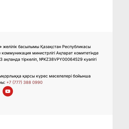
» желілік басылымы Қазақстан Республикасы
 коммуникация министрлігі Ақпарат комитетінде
3 ақпанда тіркеліп, №KZ38VPY00064529 куәлігі
мқорлыққа қарсы күрес мәселелері бойынша
ны:
+7 (777) 388 0990