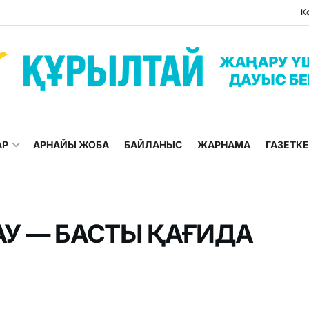
К
АР
АРНАЙЫ ЖОБА
БАЙЛАНЫС
ЖАРНАМА
ГАЗЕТК
АУ — БАСТЫ ҚАҒИДА