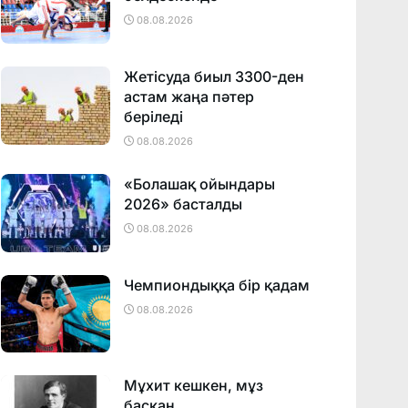
08.08.2026
Жетісуда биыл 3300-ден
астам жаңа пәтер
беріледі
08.08.2026
«Болашақ ойындары
2026» басталды
08.08.2026
Чемпиондыққа бір қадам
08.08.2026
Мұхит кешкен, мұз
басқан