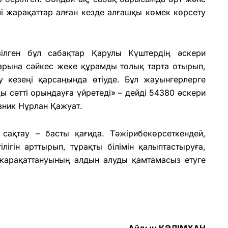
рлі жарақаттар алған кезде алғашқы көмек көрсету
зілген бұл сабақтар Қарулы Күштердің әскери
арына сәйкес жеке құрамды толық тарта отырып,
 кезеңі қарсаңында өтіуде. Бұл жауынгерлерге
ды сәтті орындауға үйретеді» – дейді 54380 әскери
вник Нұрлан Қажуат.
 сақтау – басты қағида. Тәжірибекөрсеткендей,
лігін арттырып, тұрақты білімін қалыптастыруға,
жарақаттануының алдын алуды қамтамасыз етуге
Айдын КӘЛІМХАН