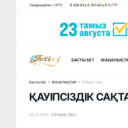
Талдықорған: +21°C
$ 469.93
€ 541.64
₽ 5.71
БАСТЫ БЕТ
ЖАҢАЛЫҚТ
Басты бет
ЖАҢАЛЫҚТАР
ҚҰҚЫҚ-ЗАҢ
ҚАУІПСІЗДІК САҚТ
03.12.2024
ҚҰҚЫҚ-ЗАҢ