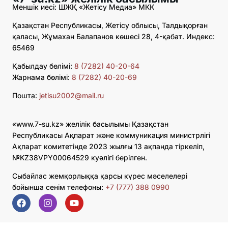
Меншік иесі: ШЖҚ «Жетісу Медиа» МКК
Қазақстан Республикасы, Жетісу облысы, Талдықорған
қаласы, Жұмахан Балапанов көшесі 28, 4-қабат. Индекс:
65469
Қабылдау бөлімі:
8 (7282) 40-20-64
Жарнама бөлімі:
8 (7282) 40-20-69
Пошта:
jetisu2002@mail.ru
«www.7-su.kz» желілік басылымы Қазақстан
Республикасы Ақпарат және коммуникация министрлігі
Ақпарат комитетінде 2023 жылғы 13 ақпанда тіркеліп,
№KZ38VPY00064529 куәлігі берілген.
Сыбайлас жемқорлыққа қарсы күрес мәселелері
бойынша сенім телефоны:
+7 (777) 388 0990