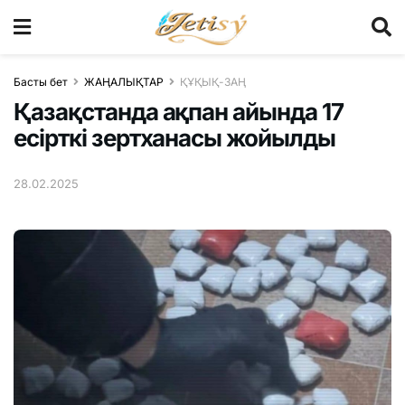
Басты бет
ЖАҢАЛЫҚТАР
ҚҰҚЫҚ-ЗАҢ
Қазақстанда ақпан айында 17
есірткі зертханасы жойылды
28.02.2025