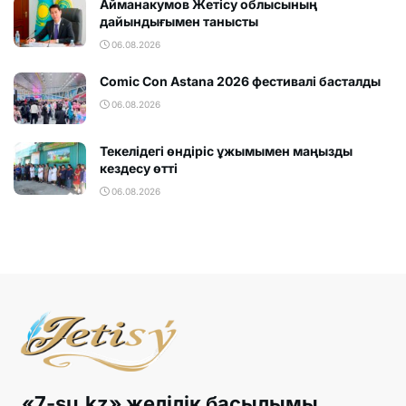
Айманакумов Жетісу облысының
дайындығымен танысты
06.08.2026
Comic Con Astana 2026 фестивалi басталды
06.08.2026
Текелідегі өндіріс ұжымымен маңызды
кездесу өтті
06.08.2026
«7-su.kz» желілік басылымы