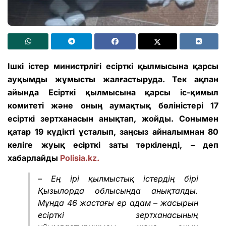
Ішкі істер министрлігі есірткі қылмысына қарсы
ауқымды жұмысты жалғастыруда. Тек ақпан
айында Есірткі қылмысына қарсы іс-қимыл
комитеті және оның аумақтық бөліністері 17
есірткі зертханасын анықтап, жойды. Сонымен
қатар 19 күдікті ұсталып, заңсыз айналымнан 80
келіге жуық есірткі заты тәркіленді, – деп
хабарлайды
Polisia.kz.
– Ең ірі қылмыстық істердің бірі
Қызылорда облысында анықталды.
Мұнда 46 жастағы ер адам – жасырын
есірткі зертханасының