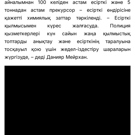
айналымнан 100 келіден астам есірткі және 5
тоннадан астам прекурсор – есірткі өндірісіне
қажетті химиялық заттар тәркіленді. – Есірткі
қылмысымен күрес жалғасуда. Полиция
қызметкерлері күн сайын жаңа қылмыстық
топтарды анықтау және есірткінің таралуына
тосқауыл қою үшін жедел-іздестіру шараларын
жүргізуде, – деді Данияр Мейрхан.