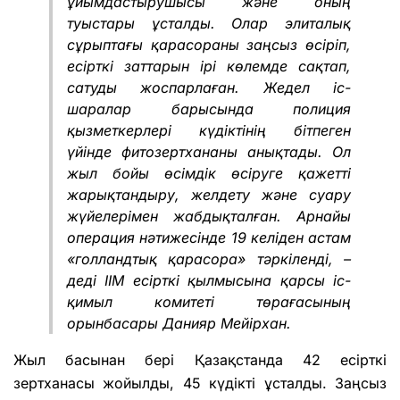
ұйымдастырушысы және оның
туыстары ұсталды. Олар элиталық
сұрыптағы қарасораны заңсыз өсіріп,
есірткі заттарын ірі көлемде сақтап,
сатуды жоспарлаған. Жедел іс-
шаралар барысында полиция
қызметкерлері күдіктінің бітпеген
үйінде фитозертхананы анықтады. Ол
жыл бойы өсімдік өсіруге қажетті
жарықтандыру, желдету және суару
жүйелерімен жабдықталған. Арнайы
операция нәтижесінде 19 келіден астам
«голландтық қарасора» тәркіленді, –
деді ІІМ есірткі қылмысына қарсы іс-
қимыл комитеті төрағасының
орынбасары Данияр Мейірхан.
Жыл басынан бері Қазақстанда 42 есірткі
зертханасы жойылды, 45 күдікті ұсталды. Заңсыз