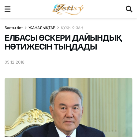
Басты бет
ЖАҢАЛЫҚТАР
ҚҰҚЫҚ-ЗАҢ
ЕЛБАСЫ ӘСКЕРИ ДАЙЫНДЫҚ
НӘТИЖЕСІН ТЫҢДАДЫ
05.12.2018