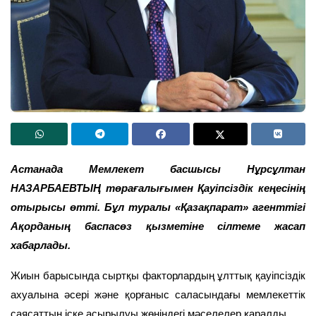
Астанада Мемлекет басшысы Нұрсұлтан
НАЗАРБАЕВТЫҢ төрағалығымен Қауіпсіздік кеңесінің
отырысы өтті. Бұл туралы «Қазақпарат» агенттігі
Ақорданың баспасөз қызметіне сілтеме жасап
хабарлады.
Жиын барысында сыртқы факторлардың ұлттық қауіпсіздік
ахуалына әсері және қорғаныс саласындағы мемлекеттік
саясаттың іске асырылуы жөніндегі мәселелер қаралды.