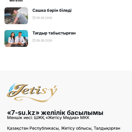
Сашка бәрін біледі
09.08.2026
Тағдыр табыстырған
09.08.2026
«7-su.kz» желілік басылымы
Меншік иесі: ШЖҚ «Жетісу Медиа» МКК
Қазақстан Республикасы, Жетісу облысы, Талдықорған