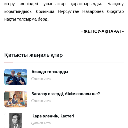
игеру жөніндегі ұсыныстар қарастырылды. Басқосу
қорытындысы бойынша Нұрсұлтан Назарбаев бірқатар
нақты тапсырма берді.
«ЖЕТІСУ-АҚПАРАТ»
Қатысты жаңалықтар
Азияда топжарды
09.08.2026
Бағалау өзгерді, білім сапасы ше?
09.08.2026
Қара өлеңнің Қастегі
09.08.2026