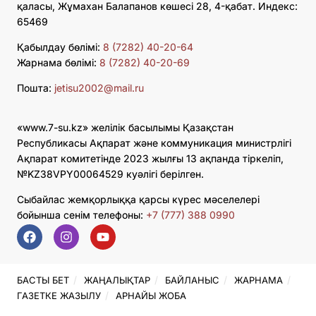
қаласы, Жұмахан Балапанов көшесі 28, 4-қабат. Индекс:
65469
Қабылдау бөлімі:
8 (7282) 40-20-64
Жарнама бөлімі:
8 (7282) 40-20-69
Пошта:
jetisu2002@mail.ru
«www.7-su.kz» желілік басылымы Қазақстан
Республикасы Ақпарат және коммуникация министрлігі
Ақпарат комитетінде 2023 жылғы 13 ақпанда тіркеліп,
№KZ38VPY00064529 куәлігі берілген.
Сыбайлас жемқорлыққа қарсы күрес мәселелері
бойынша сенім телефоны:
+7 (777) 388 0990
БАСТЫ БЕТ
ЖАҢАЛЫҚТАР
БАЙЛАНЫС
ЖАРНАМА
ГАЗЕТКЕ ЖАЗЫЛУ
АРНАЙЫ ЖОБА