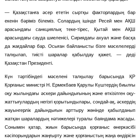
— Қазақстанға әсер ететін сыртқы факторлардың бар
екенін бәріміз білеміз. Солардың ішінде Ресей мен АҚШ
арасындағы санкциялық теке-тірес, Қытай мен АҚШ
арасындағы сауда шиеленісі, Сириядағы ахуал және басқа
да жағдайлар бар. Осыған байланысты бізге мәселелерді
талқылап, тиісті шаралар қабылдау қажет, — деді
Қазақстан Президенті.
Күн тәртібіндегі мәселені талқылау барысында ҚР
Қорғаныс министрі Н. Ермекбаев Қарулы Күштердің биылғы
оқу жылындағы әскери дайындығының және өткізілген оқу-
жаттығулардың негізгі қорытындылары, сондай-ақ, әскердің
жауынгерлік дайындығын арттыру жөнінде қабылданып
жатқан шаралардың нәтижелері туралы баяндама жасады.
Сонымен қатар, жиын барысында қорғаныс өнеркәсібі
кәсіпорындарын жаңғырту және қорғаныстың жаңа өндірісін