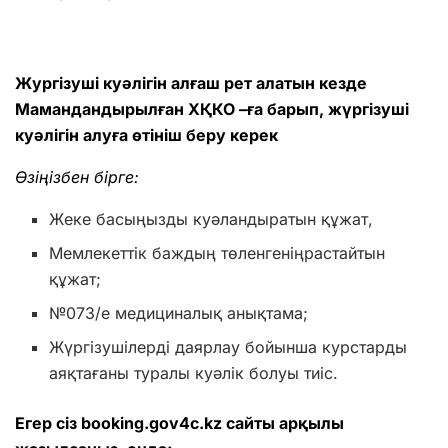
Жургізуші куәлігін алғаш рет алатын кезде
Мамандандырылған ХҚКО –ға барып, жүргізуші
куәлігін алуға өтініш беру керек
Өзіңізбен бірге:
Жеке басыңызды куәландыратын құжат,
Мемлекеттік баждың төленгеніңрастайтын
құжат;
№073/е медициналық анықтама;
Жүргізушілерді даярлау бойынша курстарды
аяқтағаны туралы куәлік болуы тиіс.
Егер сіз booking.gov4c.kz сайты арқылы