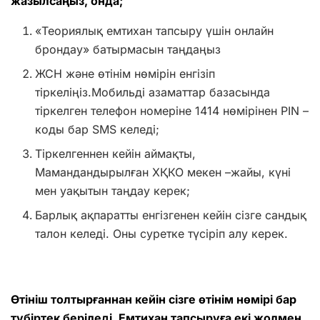
жазылсаңыз, онда;
«Теориялық емтихан тапсыру үшін онлайн
брондау» батырмасын таңдаңыз
ЖСН және өтінім нөмірін енгізіп
тіркеліңіз.Мобильді азаматтар базасында
тіркелген телефон номеріне 1414 нөмірінен PIN –
коды бар SMS келеді;
Тіркелгеннен кейін аймақты,
Мамандандырылған ХҚКО мекен –жайы, күні
мен уақытын таңдау керек;
Барлық ақпаратты енгізгенен кейін сізге сандық
талон келеді. Оны суретке түсіріп алу керек.
Өтініш толтырғаннан кейін сізге өтінім нөмірі бар
түбіртек беріледі. Емтихан тапсыруға екі жолмен