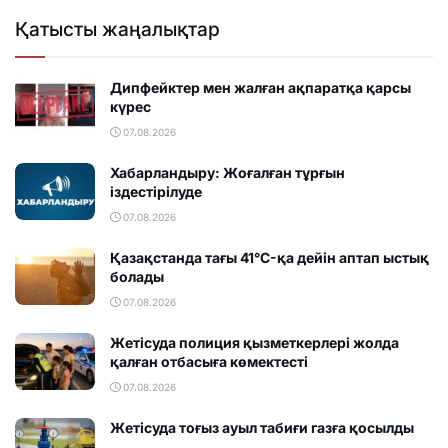
Қатысты жаңалықтар
Дипфейктер мен жалған ақпаратқа қарсы
күрес
07.08.2026
Хабарландыру: Жоғалған тұрғын
іздестірілуде
07.08.2026
Қазақстанда тағы 41°C-қа дейін аптап ыстық
болады
07.08.2026
Жетісуда полиция қызметкерлері жолда
қалған отбасыға көмектесті
07.08.2026
Жетісуда тоғыз ауыл табиғи газға қосылды