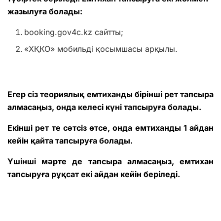
жазылуға болады:
booking.gov4c.kz сайтты;
«ХҚКО» мобильді қосымшасы арқылы.
Егер сіз теориялық емтиханды бірінші рет тапсыра
алмасаңыз, онда келесі күні тапсыруға болады.
Екінші рет те сәтсіз өтсе, онда емтиханды 1 айдан
кейін қайта тапсыруға болады.
Үшінші мәрте де тапсыра алмасаңыз, емтихан
тапсыруға рұқсат екі айдан кейін беріледі.