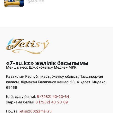
07.08.2026
«7-su.kz» желілік басылымы
Меншік иесі: ШЖҚ «Жетісу Медиа» МКК
Қазақстан Республикасы, Жетісу облысы, Талдықорған
қаласы, Жұмахан Балапанов көшесі 28, 4-қабат. Индекс:
65469
Қабылдау бөлімі:
8 (7282) 40-20-64
Жарнама бөлімі:
8 (7282) 40-20-69
Пошта:
jetisu2002@mail.ru