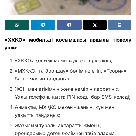
«ХҚКО» мобильді қосымшасы арқылы тіркелу
үшін:
«ХҚКО» қосымшасын жүктеп, тіркеліңіз;
«МХҚКО- ға брондау» бөліміне өтіп, «Теория»
батырмасын таңдаңыз;
ЖСН мен өтінімнің жеке нөмірін көрсетіңіз.
Ұялы телефоныңызға PIN-коды бар SMS-келеді;
Аймақты, МХҚКО мекен –жайын, күн мен
уақытты таңдаңыз;
Жазылым туралы ақпаратты «Менің
брондарым» деген бөлімнен таба аласыз.