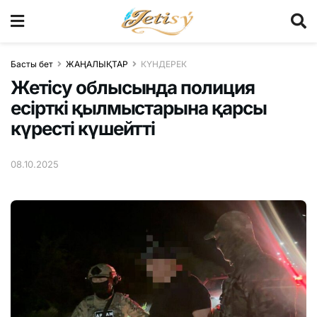
Басты бет
ЖАҢАЛЫҚТАР
КҮНДЕРЕК
Жетісу облысында полиция
есірткі қылмыстарына қарсы
күресті күшейтті
08.10.2025