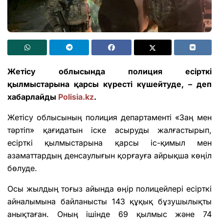
Жетісу облысында полиция есірткі
қылмыстарына қарсы күресті күшейтуде, – деп
хабарлайды
Polisia.kz
.
Жетісу облысының полиция департаменті «Заң мен
тәртіп» қағидатын іске асыруды жалғастырып,
есірткі қылмыстарына қарсы іс-қимыл мен
азаматтардың денсаулығын қорғауға айрықша көңіл
бөлуде.
Осы жылдың тоғыз айында өңір полицейлері есірткі
айналымына байланысты 143 құқық бұзушылықты
анықтаған. Оның ішінде 69 қылмыс және 74