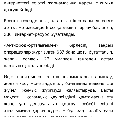
интернеттегі есірткі жарнамасына қарсы іс-қимыл
да күшейтілді.
Есептік кезеңде анықталған фактілер саны екі есеге
артты. Нәтижесінде 9 сотқа дейінгі тергеу басталып,
2361 интернет-ресурс бұғатталды.
«Антифрод-орталығымен» бірлесіп, заңсыз
операциялар жүргізілген 637 банк шоты бұғатталып,
жалпы сомасы 23 миллион теңгеден астам
қаржының жолы кесілді.
Өңір полицейлері есірткі қылмыстарын анықтау,
жолын кесу және алдын алу бағытында кешенді әрі
жүйелі жұмыс жүргізуді жалғастыруда. Басты
мақсат – қоғамдық қауіпсіздікті қамтамасыз ету
және ұлт денсаулығын қорғау, себебі есірткі
айналымына қарсы күрес – бұл заң талабы ғана