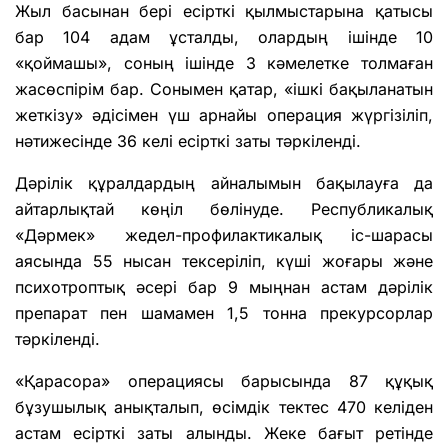
Жыл басынан бері есірткі қылмыстарына қатысы
бар 104 адам ұсталды, олардың ішінде 10
«қоймашы», соның ішінде 3 кәмелетке толмаған
жасөспірім бар. Сонымен қатар, «ішкі бақыланатын
жеткізу» әдісімен үш арнайы операция жүргізіліп,
нәтижесінде 36 келі есірткі заты тәркіленді.
Дәрілік құралдардың айналымын бақылауға да
айтарлықтай көңіл бөлінуде. Республикалық
«Дәрмек» жедел-профилактикалық іс-шарасы
аясында 55 нысан тексеріліп, күші жоғары және
психотроптық әсері бар 9 мыңнан астам дәрілік
препарат пен шамамен 1,5 тонна прекурсорлар
тәркіленді.
«Қарасора» операциясы барысында 87 құқық
бұзушылық анықталып, өсімдік тектес 470 келіден
астам есірткі заты алынды. Жеке бағыт ретінде