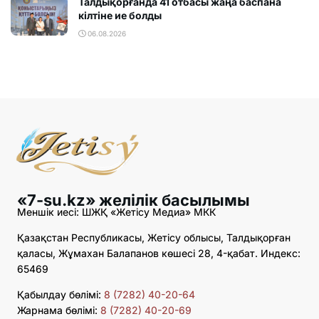
Талдықорғанда 41 отбасы жаңа баспана
кілтіне ие болды
06.08.2026
«7-su.kz» желілік басылымы
Меншік иесі: ШЖҚ «Жетісу Медиа» МКК
Қазақстан Республикасы, Жетісу облысы, Талдықорған
қаласы, Жұмахан Балапанов көшесі 28, 4-қабат. Индекс:
65469
Қабылдау бөлімі:
8 (7282) 40-20-64
Жарнама бөлімі:
8 (7282) 40-20-69