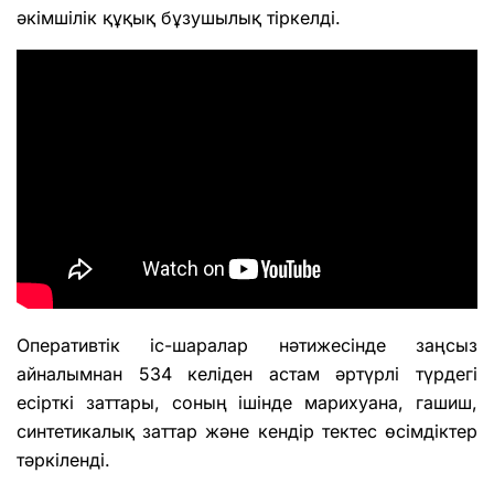
әкімшілік құқық бұзушылық тіркелді.
Оперативтік іс-шаралар нәтижесінде заңсыз
айналымнан 534 келіден астам әртүрлі түрдегі
есірткі заттары, соның ішінде марихуана, гашиш,
синтетикалық заттар және кендір тектес өсімдіктер
тәркіленді.