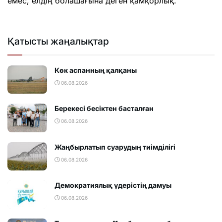
емес, елдің болашағына деген қамқорлық.
Қатысты жаңалықтар
Көк аспанның қалқаны
06.08.2026
Берекесі бесіктен басталған
06.08.2026
Жаңбырлатып суарудың тиімділігі
06.08.2026
Демократиялық үдерістің дамуы
06.08.2026